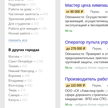
Подработка
–
1053
Мастер цеха химиза
Работа на дому
–
970
от 90 000
Пермь
к
Частичная занятость
–
969
Обязанности: Осуществляет 
Удаленная работа
–
830
организаций, осуществляющи
Для студентов
–
268
эксплуатацией и бесперебойн
Работа для женщин
–
139
hh.ru
-
Ночная работа
–
132
показать все
Оператор пульта уп
до 279 000
Пермь
В других городах
Обязанности: Проверяет в о
Москва
–
14554
предохранительных приспосо
Санкт-Петербург
–
2299
групповой защиты, состояние
Тихвин
–
826
hh.ru
- найдена более недели
Нижний Новгород
–
762
Воронеж
–
689
Производитель рабо
Владимир
–
680
Волгоград
–
680
до 110 000
Пермь
Тверь
–
678
ООО «СК «Химспецстрой» — 
сфере дорожного строительст
Самара
–
663
кандидатам:- ВПО или СПО;-
Калуга
–
660
hh.ru
- найдена более недели