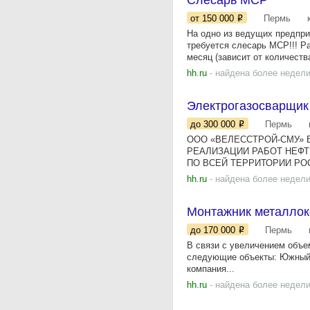
Слесарь МСР
от 150 000
Пермь
На одно из ведущих предпри
требуется слесарь МСР!!! Р
месяц (зависит от количеств
hh.ru
- найдена более недели
Электрогазосварщик
до 300 000
Пермь
ООО «ВЕЛЕССТРОЙ-СМУ» 
РЕАЛИЗАЦИИ РАБОТ НЕФ
ПО ВСЕЙ ТЕРРИТОРИИ РО
hh.ru
- найдена более недели
Монтажник металлок
до 170 000
Пермь
В связи с увеличением объе
следующие объекты: Южный 
компания...
hh.ru
- найдена более недели