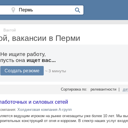
Вахтой
ой, вакансии в Перми
Не ищите работу,
пусть она
ищет вас...
Создать резюме
~ 3 минуты
Сортировка по: релевантности |
да
лаботочных и силовых сетей
компания:
Холдинговая компания А-групп
является ведущим игроком на рынке огнезащиты уже более 10 лет. Мы в
роительных конструкций от огня и коррозии. В спектр наших услуг входят