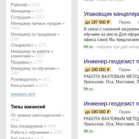
Рабочий
–
5101
Менеджер
–
4151
Упаковщик канцеляр
Сотрудник
–
3697
до 187 000
Пермь
Менеджер прямых продаж
–
2505
В связи с сезонной загруже
Менеджер по продажам
–
обучаем на месте.Для оформ
2381
офиса сами) Мы предлагаем.
Специалист
–
2272
hh.ru
- найдена три дня наза
Менеджер по работе с
клиентами
–
1873
Инженер-геодезист 
Продавец
–
1707
Менеджер по обучению
–
до 180 000
Пермь
1464
РАБОТА ВАХТОВЫМ МЕТОДОМ -
Руководитель
–
1421
Уральская, Оса, Мостовая, Л
Консультант
–
1370
hh.ru
-
показать все
Инженер-геодезист 
Типы вакансий
до 180 000
Пермь
От прямых работодателей
–
РАБОТА ВАХТОВЫМ МЕТОДОМ -
8046
Уральская, Оса, Мостовая, Л
Без посредников
–
8019
hh.ru
-
Работа с обучением
–
2586
Без опыта
–
1829