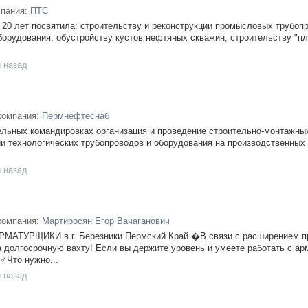
мпания:
ПТС
0 лет посвятила: строительству и реконструкции промысловых трубоп
борудования, обустройству кустов нефтяных скважин, строительству "
 назад
компания:
Пермнефтеснаб
ельных командировках организация и проведение строительно-монтажных
ии технологических трубопроводов и оборудования на производственных 
 назад
компания:
Мартиросян Егор Вачаганович
ТУРЩИКИ в г. Березники Пермский Край �В связи с расширением п
 долгосрочную вахту! Если вы держите уровень и умеете работать с ар
️Что нужно...
 назад