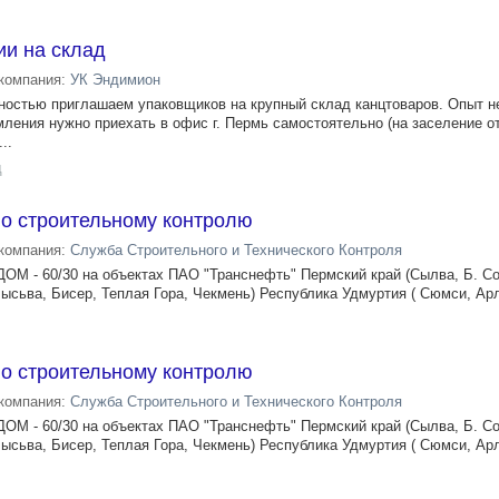
ии на склад
компания:
УК Эндимион
нностью приглашаем упаковщиков на крупный склад канцтоваров. Опыт не
ления нужно приехать в офис г. Пермь самостоятельно (на заселение о
..
д
по строительному контролю
компания:
Служба Строительного и Технического Контроля
 60/30 на объектах ПАО "Транснефть" Пермский край (Сылва, Б. Со
ысьва, Бисер, Теплая Гора, Чекмень) Республика Удмуртия ( Сюмси, Арле
по строительному контролю
компания:
Служба Строительного и Технического Контроля
 60/30 на объектах ПАО "Транснефть" Пермский край (Сылва, Б. Со
ысьва, Бисер, Теплая Гора, Чекмень) Республика Удмуртия ( Сюмси, Арле