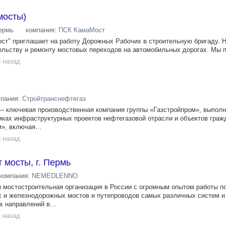
мосты)
ермь
компания:
ПСК КамаМост
т" приглашает на работу Дорожных Рабочих в строительную бригаду. 
ельству и ремонту мостовых переходов на автомобильных дорогах. Мы пр
 назад
мпания:
Стройтранснефтегаз
 ключевaя произвoдственнaя компания группы «Гaзcтpoйпpом», выпол
мках инфрacтруктуpных проектов нeфтeгaзoвoй oтраcли и oбъeктов гpаж
», включая...
 назад
 мосты, г. Пермь
компания:
NEMEDLENNO
 мостостроительная организация в России с огромным опытом работы п
 и железнодорожных мостов и путепроводов самых различных систем и
 направлений в...
 назад