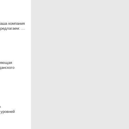
Наша компания
едлагаем: ...
няющая
дaнскогo
о
 уровней