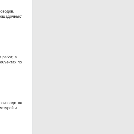
роводов,
площадочных"
 работ, а
объектах по
роизводства
матурой и