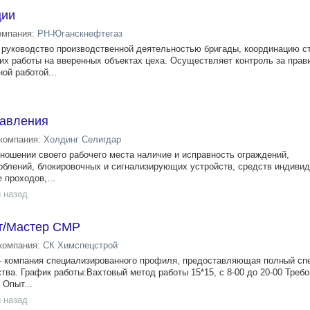
ции
омпания:
РН-Юганскнефтегаз
руководство производственной деятельностью бригады, координацию с
х работы на вверенных объектах цеха. Осуществляет контроль за прав
ой работой...
равления
компания:
Холдинг Селигдар
тношении своего рабочего места наличие и исправность ограждений,
блений, блокировочных и сигнализирующих устройств, средств индивид
 проходов,...
 назад
т/Мастер СМР
компания:
СК Химспецстрой
компания специализированного профиля, предоставляющая полный спе
ва. График работы:Вахтовый метод работы 15*15, с 8-00 до 20-00 Требо
 Опыт...
 назад