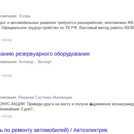
компания:
Холва
орог и автомобильных развязок требуются разнорабочие, монтажники ЖБК
я: Официальное трудоустройство по ТК РФ; Вахтовый метод работы 60/30
 назад
ванию резервуарного оборудования
компания:
Антикор - Эксперт
 назад
компания:
Решения Системы Инновации
С-АКЦИИ: Приведи друга на вахту и получи �денежное вознагражден
лижайшие 3 дня?...
 назад
ь по ремонту автомобилей) / Автоэлектрик