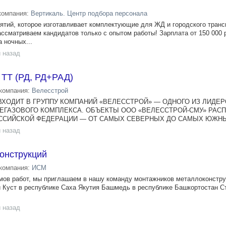
компания:
Вертикаль. Центр подбора персонала
ятий, которое изготавливает комплектующие для ЖД и городского транс
ассматриваем кандидатов только с опытом работы! Зарплата от 150 000 
а ночных...
 назад
 ТТ (РД, РД+РАД)
компания:
Велесстрой
ВХОДИТ В ГРУППУ КОМПАНИЙ «ВЕЛЕССТРОЙ» — ОДНОГО ИЗ ЛИДЕР
ТЕГАЗОВОГО КОМПЛЕКСА. ОБЪЕКТЫ ООО «ВЕЛЕССТРОЙ-СМУ» РА
ССИЙСКОЙ ФЕДЕРАЦИИ — ОТ САМЫХ СЕВЕРНЫХ ДО САМЫХ ЮЖНЫ
 назад
онструкций
компания:
ИСМ
мов работ, мы приглашаем в нашу команду монтажников металлоконстру
Куст в республике Саха Якутия Башмедь в республике Башкортостан С
 назад