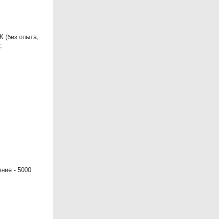
 (без опыта,
;
ие - 5000