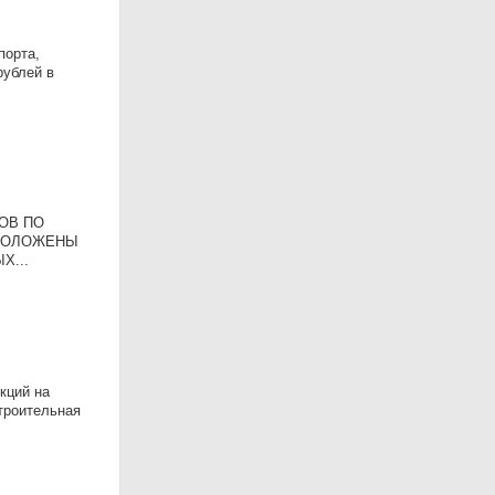
порта,
рублей в
ОВ ПО
СПОЛОЖЕНЫ
Х...
кций на
троительная