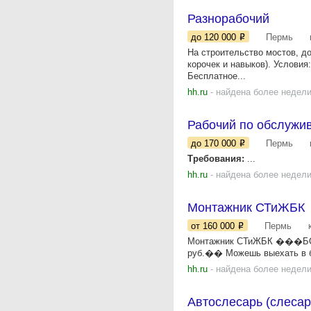
Разнорабочий
до 120 000
Пермь
На строительство мостов, д
корочек и навыков). Услови
Бесплатное...
hh.ru
- найдена более недели
Рабочий по обслужи
до 170 000
Пермь
Требования:
...
hh.ru
- найдена более недели
Монтажник СТиЖБК
от 160 000
Пермь
Монтажник СТиЖБК ���БОНУ
руб.�� Можешь выехать в б
hh.ru
- найдена более недели
Автослесарь (слесар