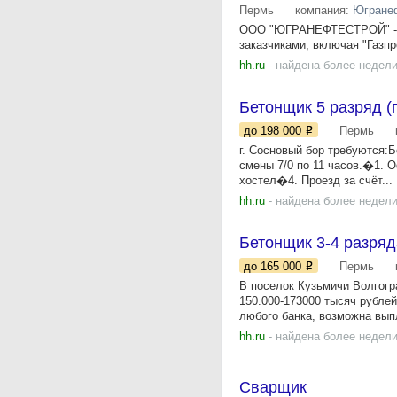
Пермь
компания:
Югране
ООО "ЮГРАНЕФТЕСТРОЙ" - на
заказчиками, включая "Газп
hh.ru
- найдена более недели
Бетонщик 5 разряд (
до 198 000
Пермь
г. Сосновый бор требуются:
cмeны 7/0 по 11 часов.�1.
хостел�4. Проезд за счёт...
hh.ru
- найдена более недели
Бетонщик 3-4 разряд
до 165 000
Пермь
В поселок Кузьмичи Волгогр
150.000-173000 тысяч рублей
любого банка, возможна выпл
hh.ru
- найдена более недели
Сварщик