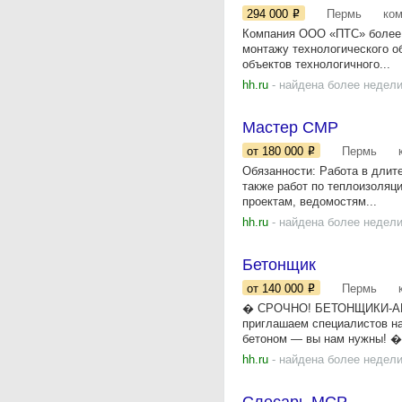
294 000
Пермь
ко
Компания ООО «ПТС» более 2
монтажу технологического о
объектов технологичного...
hh.ru
- найдена более недели
Мастер СМР
от 180 000
Пермь
Обязанности: Работа в длит
также работ по теплоизоляц
проектам, ведомостям...
hh.ru
- найдена более недели
Бетонщик
от 140 000
Пермь
� СРОЧНО! БЕТОНЩИКИ-АРМА
приглашаем специалистов на
бетоном — вы нам нужны! �‍♂
hh.ru
- найдена более недели