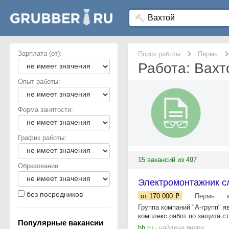
Зарплата (от):
Поиск работы
Пермь
Работа: Вахт
Опыт работы:
Форма занятости:
График работы:
15 вакансий из 497
Образование:
Электромонтажник с
без посредников
от 170 000
Пермь
Группа компаний "А-групп" 
комплекс работ по защита ст
Популярные вакансии
hh.ru
- найдена вчера