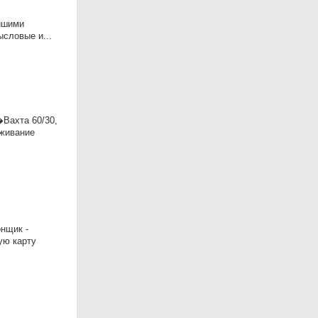
йшими
словые и...
Ваxтa 60/30,
оживание
нщик -
ую карту