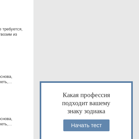
 требуется,
твозим из
снова,
ть,...
Какая профессия
подходит вашему
знаку зодиака
снова,
ть,...
Начать тест