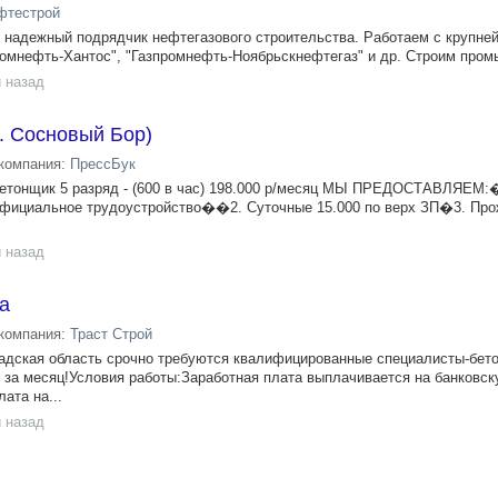
фтестрой
дежный подрядчик нефтегазового строительства. Работаем с крупне
ромнефть-Хантос", "Газпромнефть-Ноябрьскнефтегаз" и др. Строим промы
 назад
г. Сосновый Бор)
компания:
ПрессБук
Бетонщик 5 разряд - (600 в час) 198.000 р/месяц МЫ ПPЕДОCТАBЛЯEM:�
 Oфициaльнoe тpудoуcтрoйство��2. Суточные 15.000 по верх ЗП�3. Пр
 назад
а
компания:
Траст Строй
адская область срочно требуются квалифицированные специалисты-бето
 за месяц!Условия работы: Заработная плата выплачивается на банковск
ата на...
 назад