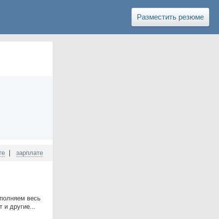
Разместить резюме
те
|
зарплате
ыполняем весь
 и другие...