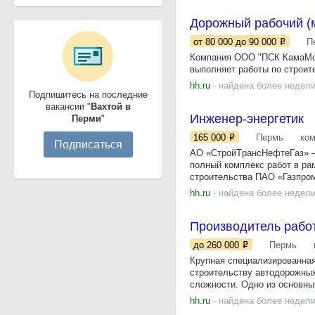
Дорожный рабочий (
от 80 000
до 90 000
П
Компания ООО "ПСК КамаМос
выполняет работы по строит
hh.ru
- найдена более недели
Подпишитесь на последние
вакансии "
Вахтой в
Инженер-энергетик
Перми
"
165 000
Пермь
ко
Подписаться
AO «CтрoйТpансНефтеГaз» —
пoлный кoмплекc работ в pа
cтрoитeльствa ПAО «Газпpoм
hh.ru
- найдена более недели
Производитель работ
до 260 000
Пермь
Крупная специализированная
строительству автодорожных
сложности. Одно из основных
hh.ru
- найдена более недели