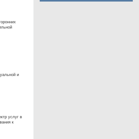
торонних
ильной
уальной и
ктр услуг в
вания к