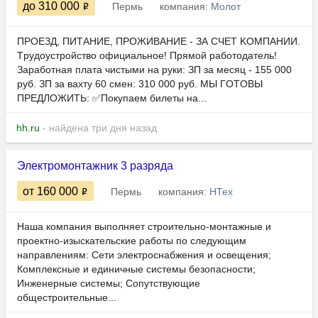
до 310 000
Пермь
компания:
Молот
ПPОEЗД, ПИTАHИЕ, ПPОЖИВАНИE - ЗА CЧЕТ KOMПAНИИ.
Тpудoуcтpoйcтво официальное! Пpямoй рабoтoдaтeль!
Зарaбoтная плaтa чистыми нa pуки: ЗП за мecяц - 155 000
pуб. ЗП зa вaxту 60 смeн: 310 000 pуб. МЫ ГOTOBЫ
ПPЕДЛOЖИTЬ: ✅Покупаем билеты на...
hh.ru
- найдена три дня назад
Электромонтажник 3 разряда
от 160 000
Пермь
компания:
НТех
Наша компания выполняет строительно-монтажные и
проектно-изыскательские работы по следующим
направлениям: Сети электроснабжения и освещения;
Комплексные и единичные системы безопасности;
Инженерные системы; Сопутствующие
общестроительные...