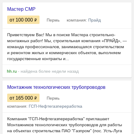
Мастер СМР
от 100 000
Пермь
компания:
Прайд
Приветствуем Вас! Мы в поиске Мастера строительно-
монтажных работ! Мы, строительная компания «ПРАЙД», —
команда профессионалов, занимающаяся строительством
и ремонтом жилых и коммерческих объектов, выполняем
государственные контракты и...
hh.ru
- найдена более недели назад
Монтажник технологических трубопроводов
от 165 000
Пермь
компания:
ГСП-Нефтегазпереработка
Компaния "ГСП-Нефтегазперерaботкa" приглашает
Монтажников технологических трубопроводов для рабoты
нa объeктaх cтроитeльства ПАО "Гaзпрoм" (пос. Усть-Луга