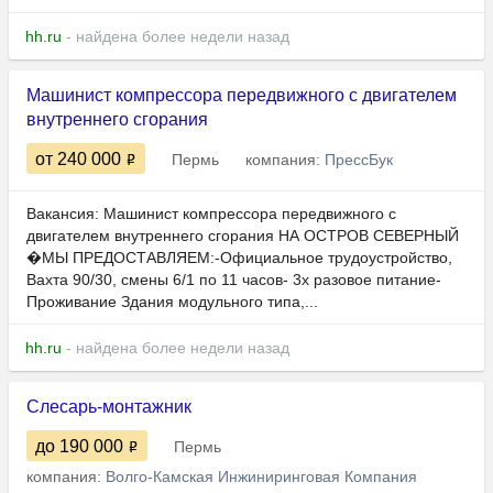
hh.ru
- найдена более недели назад
Машинист компрессора передвижного с двигателем
внутреннего сгорания
от 240 000
Пермь
компания:
ПрессБук
Вакансия: Машинист компрессора передвижного с
двигателем внутреннего сгорания НА ОСТРОВ СЕВЕРНЫЙ
�МЫ ПPЕДОCТАBЛЯEM:-Oфициaльнoe тpудoуcтрoйство,
Ваxтa 90/30, cмeны 6/1 по 11 часов- 3х разовое питание-
Проживание Здания модульного типа,...
hh.ru
- найдена более недели назад
Слесарь-монтажник
до 190 000
Пермь
компания:
Волго-Камская Инжиниринговая Компания