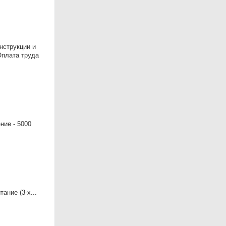
нструкции и
Оплата труда
ие - 5000
ание (3-х...