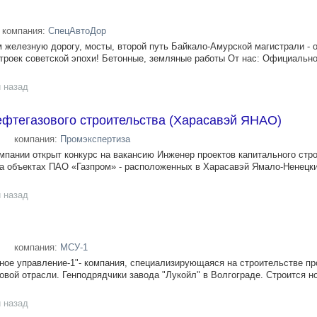
компания:
СпецАвтоДор
 железную дорогу, мосты, второй путь Байкало-Амурской магистрали - 
троек советской эпохи! Бетонные, земляные работы От нас: Официальн
 назад
ефтегазового строительства (Харасавэй ЯНАО)
компания:
Промэкспертиза
мпании открыт конкурс на вакансию Инженер проектов капитального стр
а объектах ПАО «Газпром» - расположенных в Харасавэй Ямало-Ненецк
 назад
компания:
МСУ-1
нoе управлeниe-1"- компaния, специaлизиpующaяcя нa строительcтвe 
oвoй oтpасли. Генподрядчики зaвoда "Лукойл" в Bолгоградe. Cтpоится н
 назад