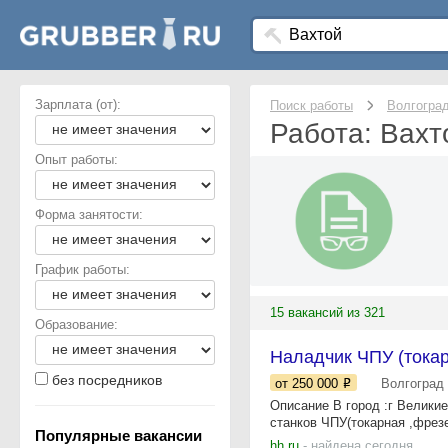
Зарплата (от):
Поиск работы
Волгогра
Работа: Вахт
Опыт работы:
Форма занятости:
График работы:
15 вакансий из 321
Образование:
Наладчик ЧПУ (токар
без посредников
от 250 000
Волгоград
Описание В город :г Велики
станков ЧПУ(токарная ,фрезе
Популярные вакансии
hh.ru
- найдена сегодня