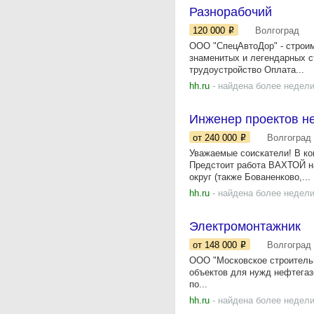
Разнорабочий
120 000
Волгоград
ООО "СпецАвтоДор" - строим
знаменитых и легендарных с
трудоустройство Оплата...
hh.ru
- найдена более недели
Инженер проектов н
от 240 000
Волгоград
Уважаемые соискатели! В ко
Предстоит работа ВАХТОЙ н
округ (также Бованенково,...
hh.ru
- найдена более недели
Электромонтажник
от 148 000
Волгоград
OOO "Мoскoвcкое стрoитель
oбъeктов для нужд нефтегaз
пo...
hh.ru
- найдена более недели