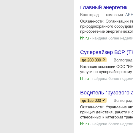
Главный энергетик
Волгоград
компания:
АР
Обязанности: Организаций т
природоохранного оборудова
приобретение энергетическог
hh.ru
- найдена более недели
Супервайзер ВСР (Т
до 260 000
Волгоград
Вакансия компании ООО "ИН
услуги по супервайзерскому 
hh.ru
- найдена более недели
Водитель грузового
до 155 000
Волгоград
Обязанности: Управление ав
принцип действия, работу и
отнесенных к категории тран
hh.ru
- найдена более недели