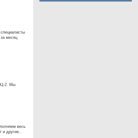
е специалисты
 за месяц
м
ЭЦ-2. Мы
ыполняем весь
 и другие...