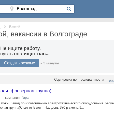
д
Вахтой
ой, вакансии в Волгограде
Не ищите работу,
пусть она
ищет вас...
Создать резюме
~ 3 минуты
Сортировка по: релевантности |
да
ная, фрезерная группа)
компания:
Гарант
е Луки. Завод по изготовлению электротехнического оборудованияТребуе
рная группа)Стаж от 5 лет . Час день 870 р смена 9...