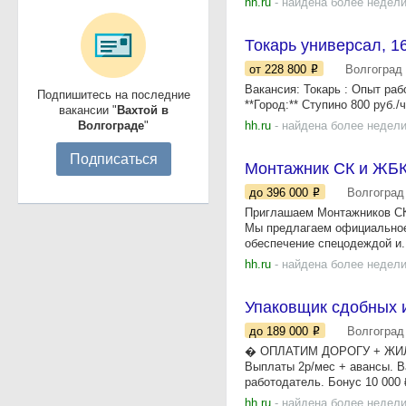
hh.ru
- найдена более недели
Токарь универсал, 1
от 228 800
Волгоград
Вакансия: Токарь : Опыт ра
Подпишитесь на последние
**Город:** Ступино 800 руб./
вакансии "
Вахтой в
Волгограде
"
hh.ru
- найдена более недели
Подписаться
Монтажник СК и ЖБК
до 396 000
Волгоград
Приглашаем Монтажников СК 
Мы предлагаем официальное
обеспечение спецодеждой и.
hh.ru
- найдена более недели
Упаковщик сдобных и
до 189 000
Волгоград
� ОПЛАТИМ ДОРОГУ + ЖИЛЬЁ 
Выплаты 2р/мес + авансы. В
работодатель. Бонус 10 000 ₽
hh.ru
- найдена более недели