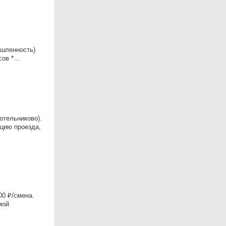
ышленность)
ов *...
отельниково).
цию проезда,
0 ₽/смена.
мой