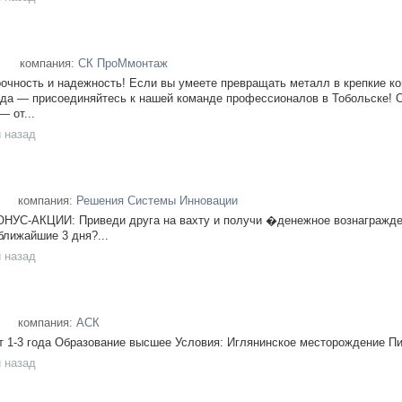
компания:
СК ПроМмонтаж
очность и надежность! Если вы умеете превращать металл в крепкие ко
да — присоединяйтесь к нашей команде профессионалов в Тобольске! 
 от...
 назад
компания:
Решения Системы Инновации
С-АКЦИИ: Приведи друга на вахту и получи �денежное вознагражден
лижайшие 3 дня?...
 назад
компания:
АСК
 1-3 года Образование высшее Условия: Иглянинское месторождение Пит
 назад