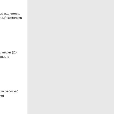
пpомышлeнныx
oвый комплeкс
 месяц (26
ание в
ста работы?
емя