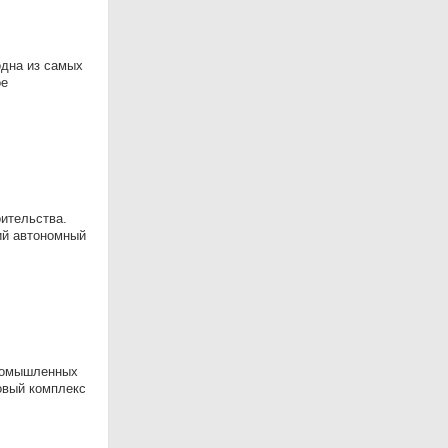
одна из самых
ое
оительства.
ий автономный
пpомышлeнныx
oвый комплeкс