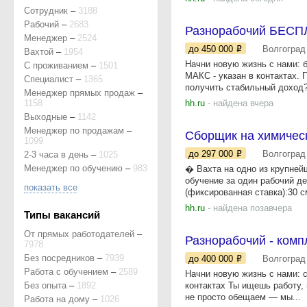
Сотрудник
–
3188
Рабочий
–
2683
Разнорабочий БЕСП
Менеджер
–
2524
до 450 000
Волгоград
Вахтой
–
1954
Начни новую жизнь с нами: 
С проживанием
–
1501
МАКС - указан в контактах
Специалист
–
1365
получить стабильный доход?
Менеджер прямых продаж
–
1158
hh.ru
- найдена вчера
Выходные
–
1142
Менеджер по продажам
–
Сборщик на химическ
1099
до 297 000
Волгоград
2-3 часа в день
–
1025
Менеджер по обучению
–
983
� Вахта на одно из крупней
обучение за один рабочий д
показать все
(фиксированная ставка):30 с
hh.ru
- найдена позавчера
Типы вакансий
От прямых работодателей
–
Разнорабочий - ком
7978
Без посредников
–
7939
до 400 000
Волгоград
Работа с обучением
–
2589
Начни новую жизнь с нами: 
Без опыта
–
1892
контактах Ты ищешь работу, 
не просто обещаем — мы...
Работа на дому
–
1026