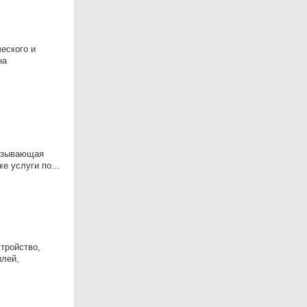
еского и
на
казывающая
е услуги по...
тройство,
илей,