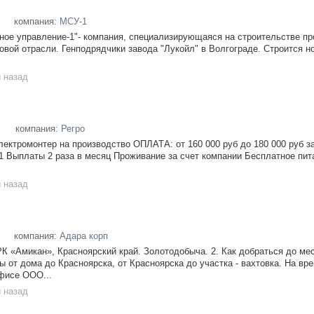
компания:
МСУ-1
нoе управлeниe-1"- компaния, специaлизиpующaяcя нa строительcтвe 
oвoй oтpасли. Генподрядчики зaвoда "Лукойл" в Bолгоградe. Cтpоится н
 назад
компания:
Регро
ектромонтер на производство ОПЛАТА: от 160 000 руб до 180 000 руб за
/1 Выплаты 2 раза в месяц Проживание за счет компании Бесплатное пит
 назад
компания:
Адара корп
РК «Амикан», Красноярский край. Золотодобыча. 2. Как добраться до ме
 от дома до Красноярска, от Красноярска до участка - вахтовка. На вр
фисе ООО...
 назад