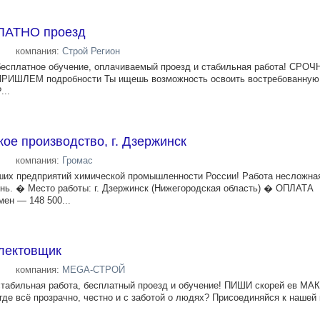
ЛАТНО проезд
компания:
Строй Регион
бесплатное обучение, оплачиваемый проезд и стабильная работа! СРОЧ
. ПРИШЛЕМ подробности Ты ищешь возможность освоить востребованну
...
ое производство, г. Дзержинск
компания:
Громас
ших предприятий химической промышленности России! Работа несложная
ень. � Место работы: г. Дзержинск (Нижегородская область) � ОПЛАТА
мен — 148 500...
плектовщик
компания:
MEGA-СТРОЙ
стабильная работа, бесплатный проезд и обучение! ПИШИ скорей ев МАКС
где всё прозрачно, честно и с заботой о людях? Присоединяйся к нашей