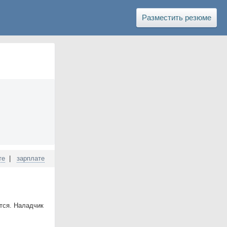
Разместить резюме
те
|
зарплате
тся. Наладчик