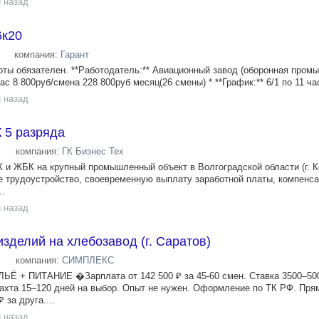
 назад
6к20
компания:
Гарант
боты обязателен. **Работодатель:** Авиационный завод (оборонная пром
час 8 800руб/смена 228 800руб месяц(26 смены) * **График:** 6/1 по 11 час
 назад
 5 разряда
компания:
ГК Бизнес Тех
и ЖБК на крупный промышленный объект в Волгоградской области (г. К
 трудоустройство, своевременную выплату заработной платы, компенса
..
 назад
зделий на хлебозавод (г. Саратов)
компания:
СИМПЛЕКС
+ ПИТАНИЕ �Зарплата от 142 500 ₽ за 45-60 смен. Ставка 3500–500
ахта 15–120 дней на выбор. Опыт не нужен. Оформление по ТК РФ. Пря
 за друга....
 назад