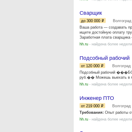
Сварщик
до 300 000
Волгоград
Ваша работа — создавать пр
ищете достойную оплату тру
Заработная плата сварщика —
hh.ru
- найдена более недели
Подсобный рабочий
от 120 000
Волгоград
Подсобный рабочий ���БОНУ
руб.�� Можешь выехать в б
hh.ru
- найдена более недели
Инженер ПТО
от 219 000
Волгоград
Требования:
Опыт работы от
hh.ru
- найдена более недели