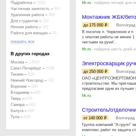
Подработка
–
1020
hh.ru
- найдена четыре дня н
Частичная занятость
–
941
Удаленная работа
–
908
Монтажник ЖБК/бет
Для студентов
–
292
до 175 000
Волгоград
Ночная работа
–
102
В поселок п. Червленое и п
Работа для женщин
–
93
с опытом работы не менее 1 
показать все
чистыми на руки!...
hh.ru
- найдена шесть дней н
В других городах
Москва
–
14554
Электросварщик руч
Санкт-Петербург
–
2299
до 250 000
Волгоград
Тихвин
–
826
ОАО «ЦЕНТРОЭНЕРГОМОНТАЖ»
Нижний Новгород
–
762
строительстве. Мы приглаш
Воронеж
–
689
предлагаем одни из лучших у
Владимир
–
680
hh.ru
-
Тверь
–
678
Самара
–
663
Строитель/отделочн
Калуга
–
660
Тула
–
639
от 140 000
Волгоград
Группа компаний "А-групп" 
комплекс работ по защита ст