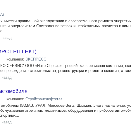
ЕАЛ
ехнически правильной эксплуатации и своевременного ремонта энергетич
ния и энергосистем Составление заявок и необходимых расчетов к ним 
о...
 назад
КРС ГРП ГНКТ)
компания:
ЭКСПРЕСС
КО-СЕРВИС" ООО «Инко-Сервис» - российская сервисная компания, о
сопровождению строительства, реконструкции и ремонта скважин, а такж
 назад
 автомобиля
компания:
Стройтранснефтегаз
томобилем КАМАЗ, УРАЛ, Mercedes-Benz, Шахман; Знать назначение, ус
 обслуживание агрегатов, механизмов, оборудования и приборов автомоб
спортных...
 назад