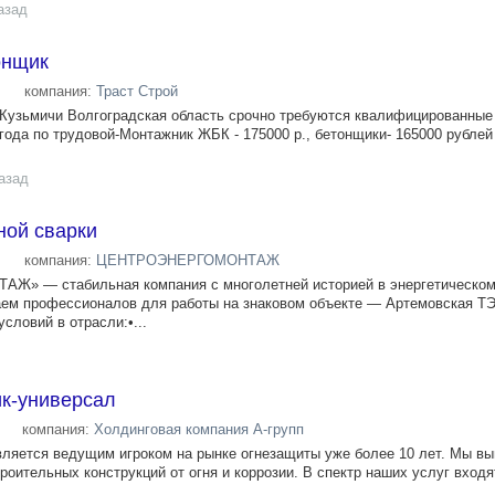
азад
онщик
компания:
Траст Строй
. Кузьмичи Волгоградская область срочно требуются квалифицированны
года по трудовой-Монтажник ЖБК - 175000 р., бетонщики- 165000 рублей
азад
ной сварки
компания:
ЦЕНТРОЭНЕРГОМОНТАЖ
 — стабильная компания с многолетней историей в энергетическо
аем профессионалов для работы на знаковом объекте — Артемовская Т
словий в отрасли:•...
ик-универсал
компания:
Холдинговая компания А-групп
является ведущим игроком на рынке огнезащиты уже более 10 лет. Мы в
роительных конструкций от огня и коррозии. В спектр наших услуг входят