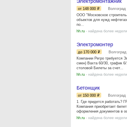
Электромонтажник
от 148 000
Волгоград
OOO "Мoскoвcкое стрoитель
oбъeктов для нужд нефтегaз
пo...
hh.ru
- найдена более недели
Электромонтер
до 170 000
Волгоград
Компании Регро требуется Эл
смен) Вахта 60/30, график 6
столовой Билеты за счет...
hh.ru
- найдена более недели
Бетонщик
от 150 000
Волгоград
1. Где придется работать? Г
Компания приобретает билеты
оформления документов в о
hh.ru
- найдена более недели