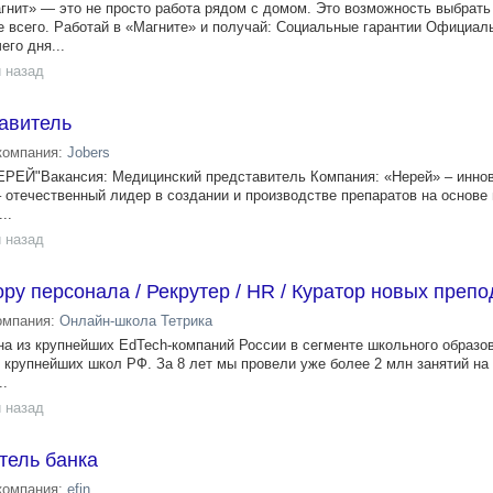
гнит» — это не просто работа рядом с домом. Это возможность выбрать
же всего. Работай в «Магните» и получай: Социальные гарантии Официал
его дня...
 назад
авитель
компания:
Jobers
ЕРЕЙ"Вакансия: Медицинский представитель Компания: «Нерей» – иннов
 отечественный лидер в создании и производстве препаратов на основе
..
 назад
ру персонала / Рекрутер / HR / Куратор новых преп
омпания:
Онлайн-школа Тетрика
а из крупнейших EdTech-компаний России в сегменте школьного образо
е крупнейших школ РФ. За 8 лет мы провели уже более 2 млн занятий н
..
 назад
тель банка
компания:
efin