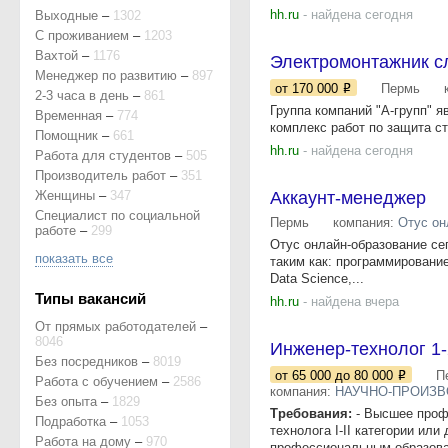
hh.ru
- найдена сегодня
Выходные
–
1302
С проживанием
–
1203
Вахтой
–
1176
Электромонтажник с
Менеджер по развитию
–
897
от 170 000
Пермь
2-3 часа в день
–
861
Группа компаний "А-групп" 
Временная
–
774
комплекс работ по защита ст
Помощник
–
661
hh.ru
- найдена сегодня
Работа для студентов
–
505
Производитель работ
–
351
Женщины
–
347
Аккаунт-менеджер
Специалист по социальной
Пермь
компания:
Отус он
работе
–
299
Отус онлайн-образование сег
показать все
таким как: программирование
Data Science,...
Типы вакансий
hh.ru
- найдена вчера
От прямых работодателей
–
8046
Инженер-технолог 1-
Без посредников
–
8019
от 65 000
до 80 000
П
Работа с обучением
–
2586
компания:
НАУЧНО-ПРОИЗ
Без опыта
–
1829
Требования:
- Высшее профе
Подработка
–
1053
технолога I-II категории и
Работа на дому
–
970
профессиональным образова