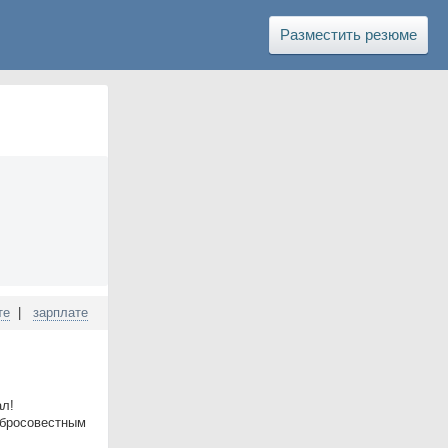
Разместить резюме
те
|
зарплате
ал!
обросовестным