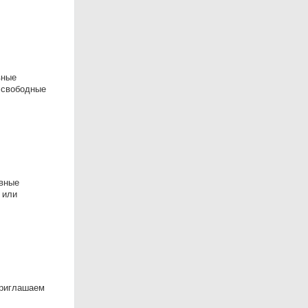
вные
 свободные
авные
 или
приглашаем