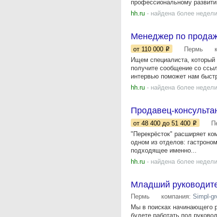
профессиональному развитию
hh.ru
- найдена более недели
Менеджер по прода
от 110 000
Пермь
Ищем специалиста, который 
получите сообщение со ссыл
интервью поможет нам быстр
hh.ru
- найдена более недели
Продавец-консультан
от 48 400
до 51 400
П
"Перекрёсток" расширяет ко
одном из отделов: гастроно
подходящее именно...
hh.ru
- найдена более недели
Младший руководител
Пермь
компания:
Simpl-g
Мы в поисках начинающего р
будете работать под руково