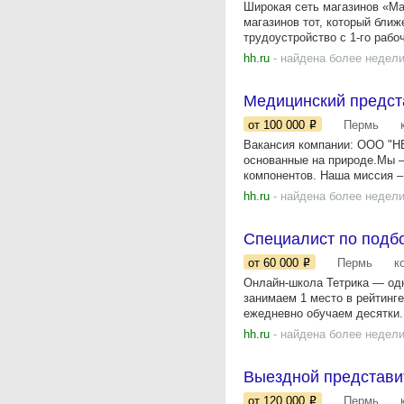
Широкая сеть магазинов «Ма
магазинов тот, который бли
трудоустройство с 1-го рабоч
hh.ru
- найдена более недели
Медицинский предст
от 100 000
Пермь
Вакансия компании: ООО "Н
основанные на природе.Мы –
компонентов. Наша миссия –.
hh.ru
- найдена более недели
Специалист по подбо
от 60 000
Пермь
к
Онлайн-школа Тетрика — одн
занимаем 1 место в рейтинг
ежедневно обучаем десятки.
hh.ru
- найдена более недели
Выездной представи
от 120 000
Пермь