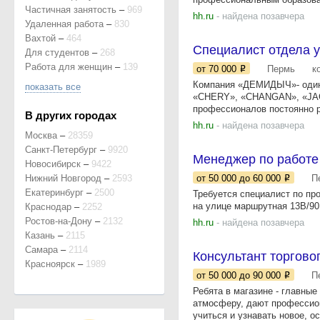
Частичная занятость
–
969
hh.ru
- найдена позавчера
Удаленная работа
–
830
Вахтой
–
464
Специалист отдела у
Для студентов
–
268
Работа для женщин
–
139
от 70 000
Пермь
к
Компания «ДЕМИДЫЧ»- один 
показать все
«CHERY», «CHANGAN», «JAC»
профессионалов постоянно ра
В других городах
hh.ru
- найдена позавчера
Москва
–
28359
Санкт-Петербург
–
9920
Менеджер по работе
Новосибирск
–
9422
Нижний Новгород
–
2593
от 50 000
до 60 000
П
Екатеринбург
–
2500
Требуется специалист по пр
на улице маршрутная 13В/90
Краснодар
–
2252
Ростов-на-Дону
–
2132
hh.ru
- найдена позавчера
Казань
–
2115
Самара
–
2114
Консультант торговог
Красноярск
–
1989
от 50 000
до 90 000
П
Ребята в магазине - главн
атмосферу, дают профессион
учиться и узнавать новое, о