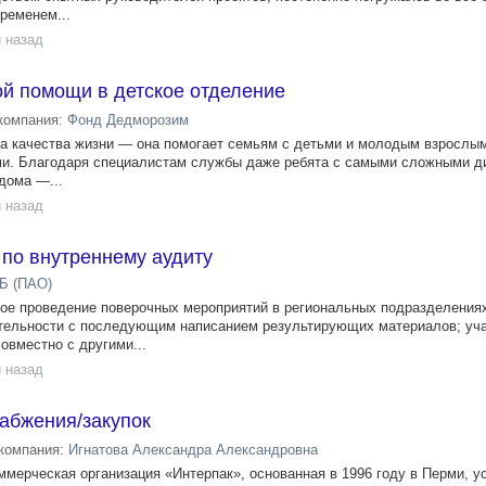
ременем...
 назад
ой помощи в детское отделение
компания:
Фонд Дедморозим
а качества жизни — она помогает семьям с детьми и молодым взрослы
и. Благодаря специалистам службы даже ребята с самыми сложными д
 дома —...
 назад
по внутреннему аудиту
Б (ПАО)
ое проведение поверочных мероприятий в региональных подразделения
тельности с последующим написанием результирующих материалов; уча
овместно с другими...
 назад
абжения/закупок
компания:
Игнатова Александра Александровна
ммерческая организация «Интерпак», основанная в 1996 году в Перми, 