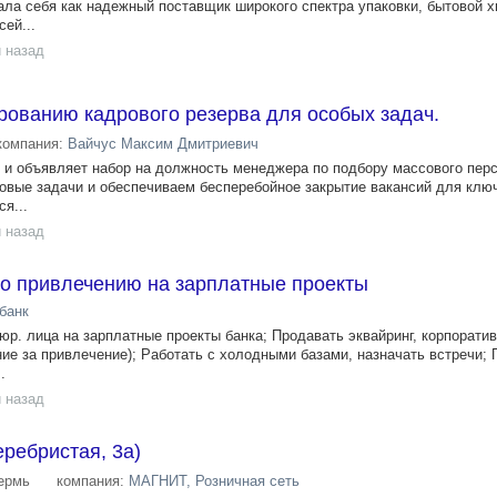
ала себя как надежный поставщик широкого спектра упаковки, бытовой х
ей...
 назад
ованию кадрового резерва для особых задач.
компания:
Вайчус Максим Дмитриевич
штат и объявляет набор на должность менеджера по подбору массового пе
овые задачи и обеспечиваем бесперебойное закрытие вакансий для клю
я...
 назад
о привлечению на зарплатные проекты
банк
юр. лица на зарплатные проекты банка; Продавать эквайринг, корпорати
ие за привлечение); Работать с холодными базами, назначать встречи;
.
 назад
ребристая, 3а)
ермь
компания:
МАГНИТ, Розничная сеть