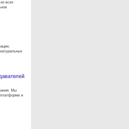
 из всех
ьное
ации,
 натуральных
одавателей
вания. Мы
а платформе и