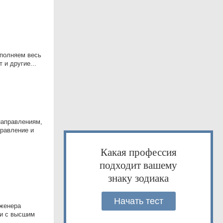
ыполняем весь
 и другие...
направлениям,
правление и
Какая профессия
подходит вашему
знаку зодиака
Начать тест
нженера
ми с высшим