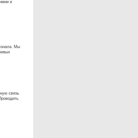
имии и
рсонала. Мы
чевых
вную связь
 Проводить