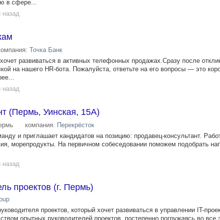
 в сфере...
 назад
жам
компания:
Точка Банк
хочет развиваться в активных телефонных продажах.Сразу после откли
кой на нашего HR-бота. Пожалуйста, ответьте на его вопросы — это кор
ее...
 назад
т (Пермь, Уинская, 15А)
ермь
компания:
Перекрёсток
манду и приглашает кандидатов на позицию: продавец-консультант. Рабо
мия, морепродукты. На первичном собеседовании поможем подобрать на
 назад
ь проектов (г. Пермь)
roup
уководителя проектов, который хочет развиваться в управлении IT-прое
дством опытных руководителей проектов, постепенно погружаясь во все 