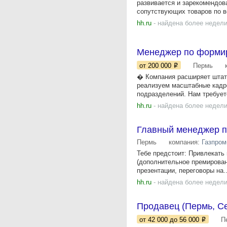
развивается и зарекомендов
сопутствующих товаров по вс
hh.ru
- найдена более недели
Менеджер по формир
от 200 000
Пермь
​​​​​​� Компания расширяет 
реализуем масштабные кадр
подразделений. Нам требуетс
hh.ru
- найдена более недели
Главный менеджер п
Пермь
компания:
Газпром
Тебе предстоит: Привлекать 
(дополнительное премирован
презентации, переговоры на..
hh.ru
- найдена более недели
Продавец (Пермь, Се
от 42 000
до 56 000
П