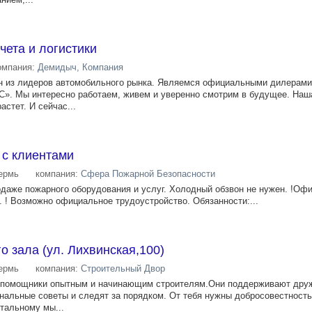
чета и логистики
омпания:
Демидыч, Компания
из лидеров автомобильного рынка. Являемся официальными дилерами
. Мы интересно работаем, живем и уверенно смотрим в будущее. Наш
стет. И сейчас...
 с клиентами
ермь
компания:
Сфера Пожарной Безопасности
одаже пожарного оборудования и услуг. Холодный обзвон не нужен. !Оф
. ! Возможно официальное трудоустройство. Обязанности:...
о зала (ул. Лихвинская,100)
ермь
компания:
Строительный Двор
ые помощники опытным и начинающим строителям.Они поддерживают дру
альные советы и следят за порядком. От тебя нужны добросовестность
стальному мы...