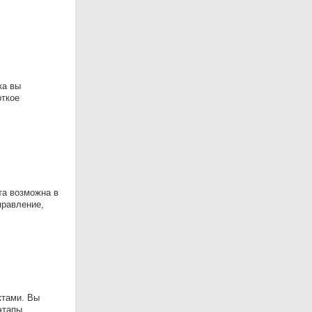
ка вы
откое
та возможна в
правление,
ктами. Вы
этапы