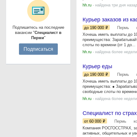
hh.ru
- найдена три дня наза
Курьер заказов из ка
Подпишитесь на последние
до 190 000
Пермь
вакансии "
Специалист в
Хочешь иметь выплаты до 10
Перми
"
преимущества: Зарабатывайт
слоты по времени (от 1 до...
Подписаться
hh.ru
- найдена более недели
Курьер еды
до 190 000
Пермь
Хочешь иметь выплаты до 10
преимущества: ● Зарабатыва
свободные слоты по времени 
hh.ru
- найдена более недели
Специалист по стра
от 60 000
Пермь
к
Компания РОСГОССТРАХ, зан
активных, общительных и ув