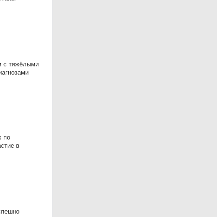
м с тяжёлыми
иагнозами
х по
стие в
успешно