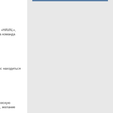
 «HAVAL»,
а команда
ис находиться
жескую
, желание