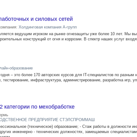
лаботочных и силовых сетей
компания:
Холдинговая компания А-групп
является ведущим игроком на рынке огнезащиты уже более 10 лет. Мы в
роительных конструкций от огня и коррозии. В спектр наших услуг входят
лайн-образование
одня – это более 170 авторских курсов для IT-специалистов по разным 
, тестирование, инфраструктура, администрирование, разработка игр, у
2 категории по мехобработке
ермь
ВОДСТВЕННОЕ ПРЕДПРИЯТИЕ СТЭЛСПРОММАШ
ссиональное (техническое) образование; - Стаж работы в должности и
ли других инженерно - технических должностях, замещаемых специалиста
нием,...