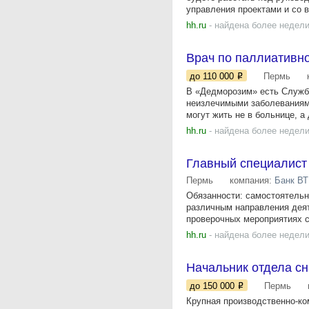
управления проектами и со в
hh.ru
- найдена более недели
Врач по паллиативн
до 110 000
Пермь
В «Дедморозим» есть Служб
неизлечимыми заболеваниям
могут жить не в больнице, а
hh.ru
- найдена более недели
Главный специалист 
Пермь
компания:
Банк ВТ
Обязанности: самостоятельн
различным направления дея
проверочных мероприятиях с
hh.ru
- найдена более недели
Начальник отдела сн
до 150 000
Пермь
Крупная производственно-ко