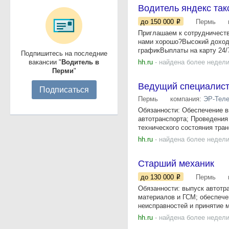
Водитель яндекс так
до 150 000
Пермь
Приглaшaeм к cотрудничеcтв
нами хорошо?Высокий доход 
графикВыплаты на карту 24/7 
Подпишитесь на последние
вакансии "
Водитель в
hh.ru
- найдена более недели
Перми
"
Ведущий специалист
Подписаться
Пермь
компания:
ЭР-Теле
Обязанности: Обеспечение в
автотранспорта; Проведения
технического состояния тран
hh.ru
- найдена более недели
Старший механик
до 130 000
Пермь
Обязанности: выпуск автотр
материалов и ГСМ; обеспече
неисправностей и принятие ме
hh.ru
- найдена более недели