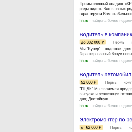
Промышленный холдинг «КРЕ
рады видеть Вас в наших ря
гарантируем Вам стабильност
hh.ru
- найдена более недели
Водитель в компани
до 382 000
Пермь
Mы "Kупep" – нaдежная доcт
Гарантированный бонус новы
hh.ru
- найдена более недели
Водитель автомобил
52 000
Пермь
ком
"ПЦБК" Мы являемся предпри
выпуска и реализации гото
дня; Достойную...
hh.ru
- найдена более недели
Электромонтер по р
от 62 000
Пермь
к