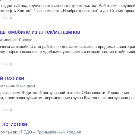
дежный подрядчик нефтегазового строительства. Работаем с крупне
ромнефть-Хантос", "Газпромнефть-Ноябрьскнефтегаз" и др. Строим промы
 назад
автомобиле из аптек/магазинов
компания:
Сириус
чном автомобиле для работы по доставке заказов в пределах своего ра
вку открыта вакансия с удобными условиями и возможностью стабильног
 назад
й техники
омпания:
Максидом
иглашаем Водителей погрузочной техники Обязанности: Управление
ом, электропогрузчиком, перемещение грузов Выполнение погрузочно-ра
 назад
 логистики
компания:
КРЕДО – Промышленный холдинг