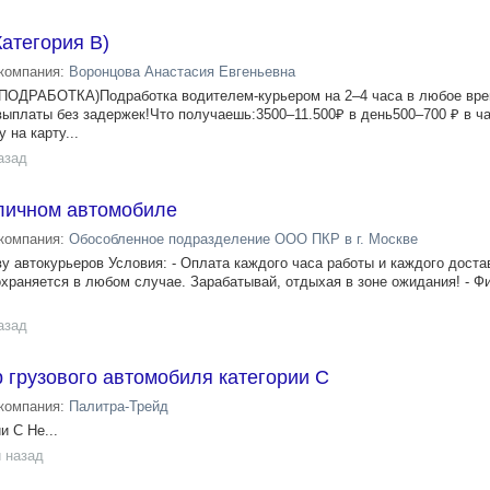
Категория В)
компания:
Воронцова Анастасия Евгеньевна
ПОДРАБОТКА)Подработка водителем-курьером на 2–4 часа в любое вре
выплаты без задержек!Что получаешь:3500–11.500₽ в день500–700 ₽ в ч
 на карту...
азад
 личном автомобиле
компания:
Обособленное подразделение ООО ПКР в г. Москве
у автокурьеров Условия: - Оплата каждого часа работы и каждого доста
сохраняется в любом случае. Зарабатывай, отдыхая в зоне ожидания! - 
азад
 грузового автомобиля категории С
компания:
Палитра-Трейд
и С Не...
 назад