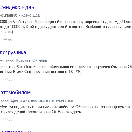
 «Яндекс.Еда»
компания:
Яндекс.Еда
000 рублей в день?Присоединяйся к партнеру сервиса Яндекс.Еда! Гла
е до 10000 рублей в день Доставляйте заказы Выбирайте плановые или
 часов)...
 назад
погрузчика
омпания:
Красный Октябрь
зочные работыТехническое обслуживание и ремонт погрузчикаУсловия:О
тегории В или Соформление согласно ТК РФ,...
 назад
автомобилем
пания:
Центр диагностики и лечения Лайт
ребуется водитель с личным автомобилем.Обязанности: развоз документ
х учреждений города и края От Вас ожидаем:...
 назад