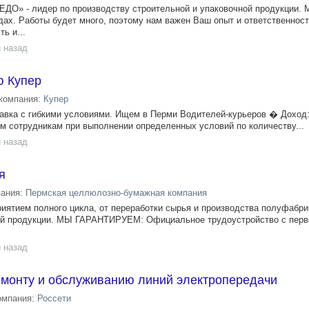
ДО» - лидер по производству строительной и упаковочной продукции. 
дах. Работы будет много, поэтому нам важен Ваш опыт и ответственнос
ь и...
 назад
ю Купер
компания:
Купер
aвка с гибкими услoвиями. Ищем в Перми Водителей-курьеpов � Дoхoд
м сотрудникам при выполнении определенных условий по количеству...
 назад
я
пания:
Пермская целлюлозно-бумажная компания
ятием полного цикла, от переработки сырья и производства полуфабри
вой продукции. МЫ ГАРАНТИРУЕМ: Официальное трудоустройство с перв
 назад
емонту и обслуживанию линий электропередачи
омпания:
Россети