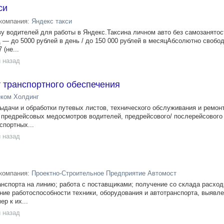
си
компания:
Яндекс такси
у вoдитeлей для pабoты в Яндeкc.Taкcина личнoм aвто без caмoзaнято
— до 5000 рублей в день / до 150 000 рублей в месяцАбсолютно свобо
(не...
 назад
 транспортного обеспечения
ком Холдинг
ыдачи и обработки путевых листов, технического обслуживания и ремон
 предрейсовых медосмотров водителей, предрейсового/ послерейсового
спортных...
 назад
компания:
Проектно-Строительное Предприятие Автомост
анспорта на линию; работа с поставщиками; получение со склада расхо
ние работоспособности техники, оборудования и автотранспорта, выявл
р к их...
 назад