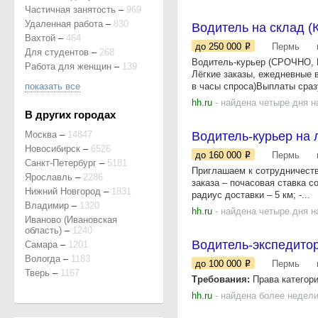
Частичная занятость
–
969
Удаленная работа
–
830
Водитель на склад (
Вахтой
–
464
до 250 000
Пермь
Для студентов
–
268
Водитель-курьер (СРОЧНО, 
Работа для женщин
–
139
Лёгкие заказы, ежедневные 
показать все
в часы спроса)Выплаты сразу
hh.ru
- найдена четыре дня н
В других городах
Москва
–
14847
Водитель-курьер на
Новосибирск
–
6526
до 160 000
Пермь
Санкт-Петербург
–
5181
Приглашаем к сотрудничеств
Ярославль
–
2286
заказа – почасовая ставка 
Нижний Новгород
–
1831
радиус доставки – 5 км; -...
Владимир
–
1320
hh.ru
- найдена четыре дня н
Иваново (Ивановская
область)
–
1240
Водитель-экспедитор
Самара
–
1201
Вологда
–
1183
до 100 000
Пермь
Тверь
–
1167
Требования:
Права категори
hh.ru
- найдена более недели