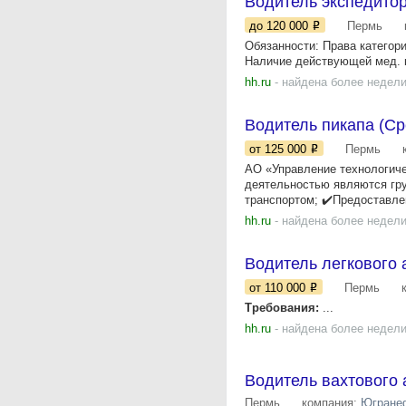
Водитель экспедитор
до 120 000
Пермь
Обязанности: Права категор
Наличие действующей мед. к
hh.ru
- найдена более недели
Водитель пикапа (С
от 125 000
Пермь
АО «Управление технологиче
деятельностью являются гр
транспортом; ✔️Предоставлен
hh.ru
- найдена более недели
Водитель легкового 
от 110 000
Пермь
Требования:
...
hh.ru
- найдена более недели
Водитель вахтового
Пермь
компания:
Югране