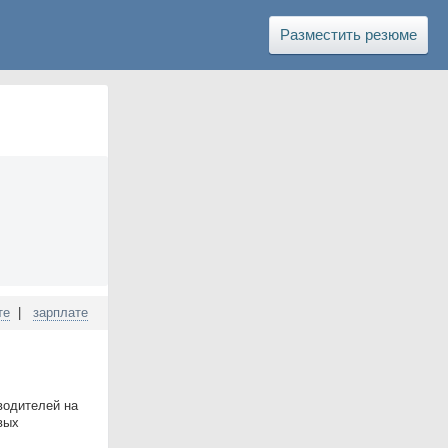
Разместить резюме
те
|
зарплате
водителей на
вых