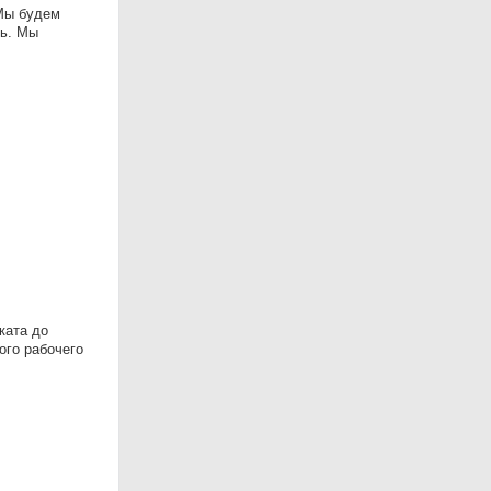
Мы будем
ть. Мы
:
ката до
ого рабочего