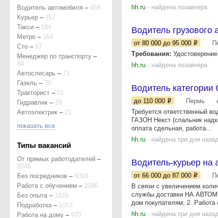
hh.ru
- найдена позавчера
Водитель автомобиля
–
459
Курьер
–
257
Такси
–
184
Водитель грузового 
Метро
–
164
от 80 000
до 95 000
П
Сто
–
97
Требования:
Удостоверение 
Менеджер по транспорту
–
84
hh.ru
- найдена позавчера
Автослесарь
–
71
Газель
–
70
Водитель категории 
Тракторист
–
51
до 110 000
Пермь
Гидравлик
–
29
Требуется ответственный во
Автоэлектрик
–
21
ГАЗОН Некст (спальник надка
показать все
оплата сдельная, работа...
hh.ru
- найдена три дня наза
Типы вакансий
От прямых работодателей
–
Водитель-курьер на
8046
от 66 000
до 87 000
П
Без посредников
–
8019
Работа с обучением
–
2586
В связи с увеличением коли
службы доставки НА АВТОМО
Без опыта
–
1829
дом покупателям; 2. Работа с
Подработка
–
1053
hh.ru
- найдена три дня наза
Работа на дому
–
970