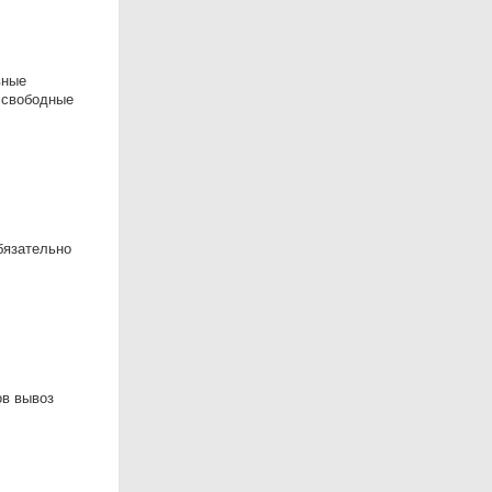
вные
 свободные
бязательно
ов вывоз