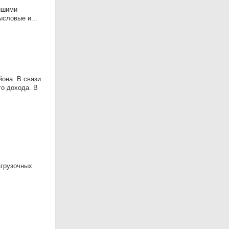
йшими
словые и...
йона. В связи
о дохода. В
згрузочных