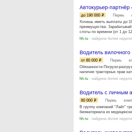
Автокурьер‑партнёр
до 190 000
Пермь
Хочешь иметь выплаты до 10
преимущества: Зарабатывайт
слоты по времени (от 1 до 12
hh.ru
- найдена более недели
Водитель вилочного 
от 80 000
Пермь
к
Обязанности:Погрузо-разгру
наличие тракторных прав ка
hh.ru
- найдена более недели
Водитель с личным 
80 000
Пермь
ком
В группу компаний "Лайт" т
биоматериала из медицински
hh.ru
- найдена более недели