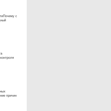
cтиПочему с
дный
та
 контроля
дных
ение причин