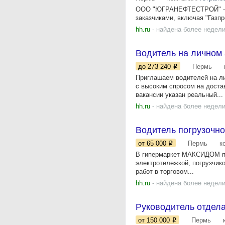
ООО "ЮГРАНЕФТЕСТРОЙ" - на
заказчиками, включая "Газп
hh.ru
- найдена более недели
Водитель на личном 
до 273 240
Пермь
Приглашаем водителей на ли
с высоким спросом на доста
вакансии указан реальный...
hh.ru
- найдена более недели
Водитель погрузочно
от 65 000
Пермь
к
В гипермаркет МАКСИДОМ пр
электротележкой, погрузчик
работ в торговом...
hh.ru
- найдена более недели
Руководитель отдела
от 150 000
Пермь