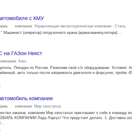
автомобиля с КМУ
ермь
компания:
Управляющая металлургическая компания - Сталь
" Машинист (оператор) погрузочного крана (крана-манипулятора) ...
С на ГАЗон Некст
компания:
Аякс
дитель. Поездки по России. Развозим своё с/х оборудование. Условия: 
бинный, авто только после капремонта двигателя и форсунок, пробег 450
д
 автомобиль компании
ермь
компания:
Мир хвостатых
чества заказов, компания Мир хвостатых приглашает к себе в команду в
БИЛЬ КОМПАНИИ Лада Ларгус! Что предстоит делать: 1. Доставка зоо
...
д