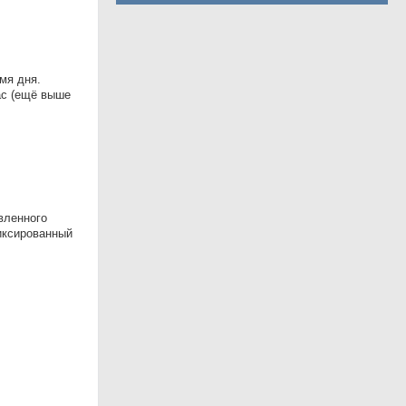
мя дня.
ас (ещё выше
вленного
Фиксированный