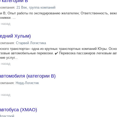
 категории В
компания:
21 Век, группа компаний
ии В; Опыт работы по экспедированию желателен; Ответственность, веж
нижки. ...
 назад
редний Хулым)
компания:
Старвей Логистика
ского транспорта»- одна из крупных транспортных компаний Югры. Осн
узовые автомобильные перевозки. ✔️ Перевозка пассажиров легковым а
ие услуг...
 назад
автомобиля (категории В)
компания:
Норд-Логистик
 назад
 автобуса (ХМАО)
фтестрой