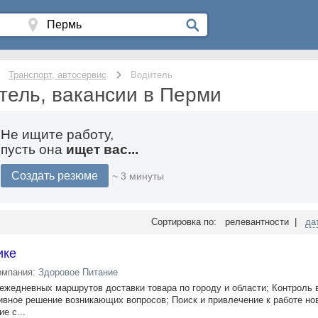
Транспорт, автосервис
Водитель
тель, вакансии в Перми
Не ищите работу,
пусть она
ищет вас...
Создать резюме
~ 3 минуты
Сортировка по: релевантности |
да
ике
омпания:
Здоровое Питание
ежедневных маршрутов доставки товара по городу и области; Контроль 
ивное решение возникающих вопросов; Поиск и привлечение к работе но
е с...