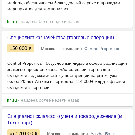
мебель, обеспечиваем 5-звездочный сервис и проводим
мероприятия для компаний из...
hh.ru
- найдена более недели назад
Специалист казначейства (торговые операции)
150 000
Москва
компания:
Central Properties
Сentral Properties - безусловный лидер в сфере реализации
знаковых проектов класса «А» офисной, торговой и
складской недвижимости, существующий на рынке уже
более 20 лет. Активы в портфеле: 114 000+ млрд. офисной,
складской и торговой...
hh.ru
- найдена более недели назад
Специалист складского учета и товародвижения (м.
Технопарк)
от 120 000
Москва
компания:
Альфа-Банк