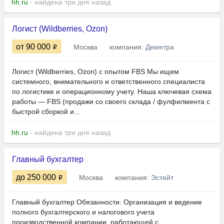
hh.ru
- найдена три дня назад
Логист (Wildberries, Ozon)
от 90 000
Москва
компания:
Деметра
Логист (Wildberries, Ozon) с опытом FBS Мы ищем
системного, внимательного и ответственного специалиста
по логистике и операционному учету. Наша ключевая схема
работы — FBS (продажи со своего склада / фулфилмента с
быстрой сборкой и...
hh.ru
- найдена три дня назад
Главный бухгалтер
до 250 000
Москва
компания:
Эстейт
Главный бухгалтер Обязанности: Организация и ведение
полного бухгалтерского и налогового учета
производственной компании, работающей с