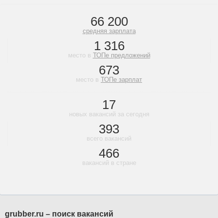
66 200
средняя зарплата
1 316
место в
ТОПе предложений
673
место в
ТОПе зарплат
17
новых вакансий за сегодня
393
всего вакансий
466
вакансий в стране
grubber.ru – поиск вакансий