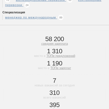
70
30
перевозки
24
Специализация
менеджер по международным
89
58 200
средняя зарплата
1 310
место в
ТОПе предложений
1 190
место в
ТОПе зарплат
7
новых вакансий за сегодня
310
всего вакансий
395