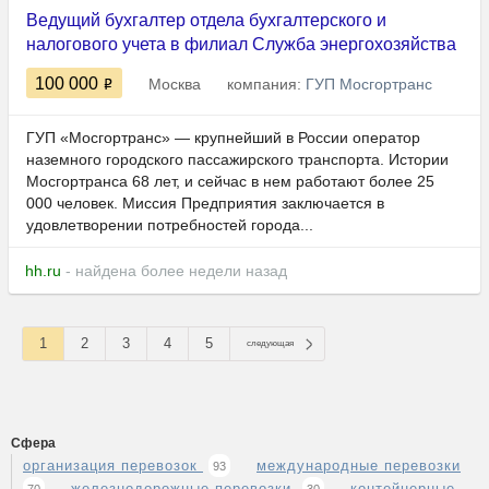
Ведущий бухгалтер отдела бухгалтерского и
налогового учета в филиал Служба энергохозяйства
100 000
Москва
компания:
ГУП Мосгортранс
ГУП «Мосгортранс» — крупнейший в России оператор
наземного городского пассажирского транспорта. Истории
Мосгортранса 68 лет, и сейчас в нем работают более 25
000 человек. Миссия Предприятия заключается в
удовлетворении потребностей города...
hh.ru
- найдена более недели назад
1
2
3
4
5
следующая
Сфера
организация перевозок
международные перевозки
93
железнодорожные перевозки
контейнерные