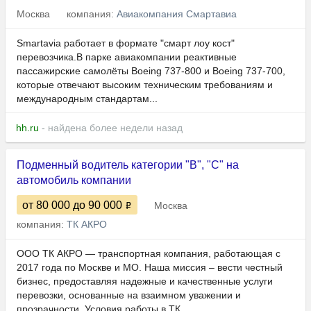
Москва
компания:
Авиакомпания Смартавиа
Smartavia работает в формате "смарт лоу кост"
перевозчика.В парке авиакомпании реактивные
пассажирские самолёты Boeing 737-800 и Boeing 737-700,
которые отвечают высоким техническим требованиям и
международным стандартам...
hh.ru
- найдена более недели назад
Подменный водитель категории "В", "С" на
автомобиль компании
от 80 000
до 90 000
Москва
компания:
ТК АКРО
ООО ТК АКРО — транспортная компания, работающая с
2017 года по Москве и МО. Наша миссия – вести честный
бизнес, предоставляя надежные и качественные услуги
перевозки, основанные на взаимном уважении и
прозрачности. Условия работы в ТК...