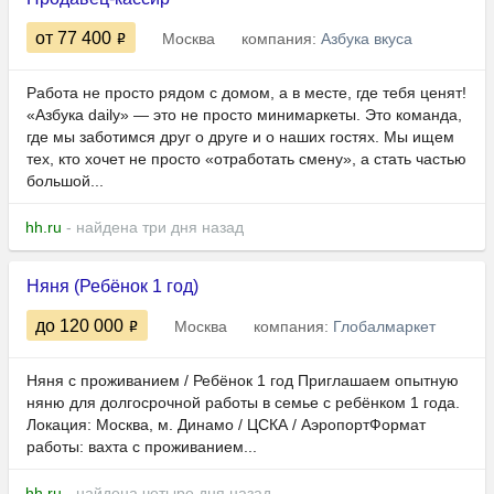
от 77 400
Москва
компания:
Азбука вкуса
Работа не просто рядом с домом, а в месте, где тебя ценят!
«Азбука daily» — это не просто минимаркеты. Это команда,
где мы заботимся друг о друге и о наших гостях. Мы ищем
тех, кто хочет не просто «отработать смену», а стать частью
большой...
hh.ru
- найдена три дня назад
Няня (Ребёнок 1 год)
до 120 000
Москва
компания:
Глобалмаркет
Няня с проживанием / Ребёнок 1 год Приглашаем опытную
няню для долгосрочной работы в семье с ребёнком 1 года.
Локация: Москва, м. Динамо / ЦСКА / АэропортФормат
работы: вахта с проживанием...
hh.ru
- найдена четыре дня назад