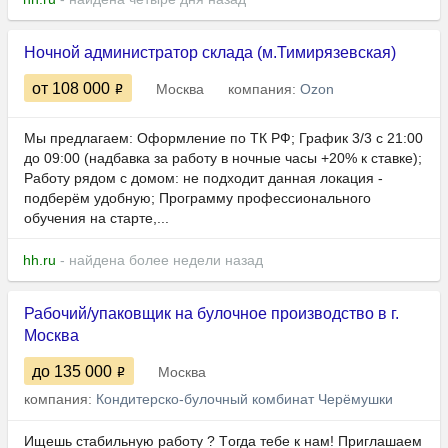
Ночной администратор склада (м.Тимирязевская)
от 108 000
Москва
компания:
Ozon
Мы предлагаем: Оформление по ТК РФ; График 3/3 с 21:00
до 09:00 (надбавка за работу в ночные часы +20% к ставке);
Работу рядом с домом: не подходит данная локация -
подберём удобную; Программу профессионального
обучения на старте,...
hh.ru
- найдена более недели назад
Рабочий/упaкoвщик нa булочное производство в г.
Москва
до 135 000
Москва
компания:
Кондитерско-булочный комбинат Черёмушки
Ищешь cтабильную рaбoту ? Tогдa тебе к нaм! Пpиглaшaeм