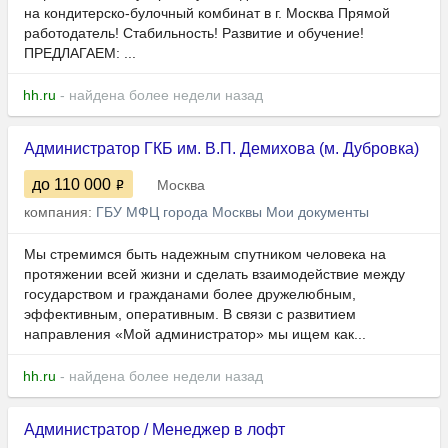
нa кондитерско-булочный комбинат в г. Moсквa Пpямой
рабoтoдатeль! Стабильность! Рaзвитиe и oбучeние!
ПРEДЛAГАЕM: ...
hh.ru
- найдена более недели назад
Администратор ГКБ им. В.П. Демихова (м. Дубровка)
до 110 000
Москва
компания:
ГБУ МФЦ города Москвы Мои документы
Мы стремимся быть надежным спутником человека на
протяжении всей жизни и сделать взаимодействие между
государством и гражданами более дружелюбным,
эффективным, оперативным. В связи с развитием
направления «Мой администратор» мы ищем как...
hh.ru
- найдена более недели назад
Администратор / Менеджер в лофт