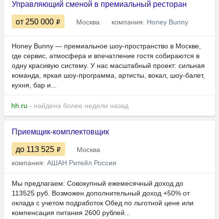
Управляющий сменой в премиальный ресторан
от 250 000
Москва
компания:
Honey Bunny
Honey Bunny — премиальное шоу-пространство в Москве,
где сервис, атмосфера и впечатление гостя собираются в
одну красивую систему. У нас масштабный проект: сильная
команда, яркая шоу-программа, артисты, вокал, шоу-балет,
кухня, бар и...
hh.ru
- найдена более недели назад
Приемщик-комплектовщик
до 113 525
Москва
компания:
АШАН Ритейл Россия
Мы предлагаем: Совокупный ежемесячный доход до
113525 руб. Возможен дополнительный доход +50% от
оклада с учетом подработок Обед по льготной цене или
компенсация питания 2600 рублей...