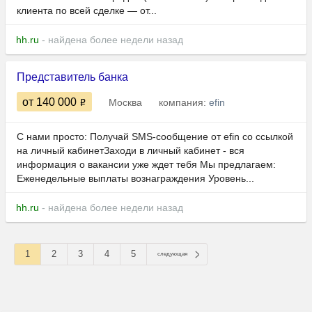
клиента по всей сделке — от...
hh.ru
- найдена более недели назад
Представитель банка
от 140 000
Москва
компания:
efin
С нами просто: Получай SMS‑сообщение от efin со ссылкой
на личный кабинетЗаходи в личный кабинет - вся
информация о вакансии уже ждет тебя Мы предлагаем:
Еженедельные выплаты вознаграждения Уровень...
hh.ru
- найдена более недели назад
1
2
3
4
5
следующая