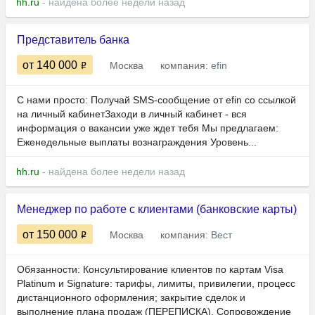
hh.ru
- найдена более недели назад
Представитель банка
от 140 000
Москва
компания:
efin
С нами просто: Получай SMS‑сообщение от efin со ссылкой
на личный кабинетЗаходи в личный кабинет - вся
информация о вакансии уже ждет тебя Мы предлагаем:
Еженедельные выплаты вознаграждения Уровень...
hh.ru
- найдена более недели назад
Менеджер по работе с клиентами (банковские карты)
от 150 000
Москва
компания:
Вест
Обязанности: Консультирование клиентов по картам Visa
Platinum и Signature: тарифы, лимиты, привилегии, процесс
дистанционного оформления; закрытие сделок и
выполнение плана продаж (ПЕРЕПИСКА). Сопровождение