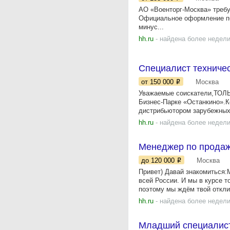
АО «Военторг-Москва» требу
Официальное оформление по 
минус...
hh.ru
- найдена более недели
Специалист техниче
от 150 000
Москва
Уважаемые соискатели,ТОЛЬ
Бизнес-Парке «Останкино».К
дистрибьютором зарубежных.
hh.ru
- найдена более недели
Менеджер по продаж
до 120 000
Москва
Привет) Давай знакомиться:М
всей России. И мы в курсе т
поэтому мы ждём твой отклик
hh.ru
- найдена более недели
Младший специалист 