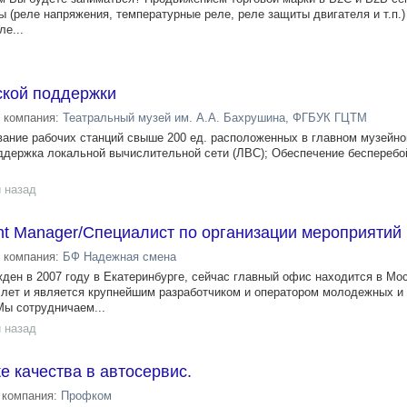
 (реле напряжения, температурные реле, реле защиты двигателя и т.п.
ле...
ской поддержки
компания:
Театральный музей им. А.А. Бахрушина, ФГБУК ГЦТМ
ание рабочих станций свыше 200 ед. расположенных в главном музейно
ддержка локальной вычислительной сети (ЛВС); Обеспечение бесперебо
 назад
nt Manager/Специалист по организации мероприятий
компания:
БФ Надежная смена
ен в 2007 году в Екатеринбурге, сейчас главный офис находится в Мос
 лет и является крупнейшим разработчиком и оператором молодежных и
Мы сотрудничаем...
 назад
е качества в автосервис.
компания:
Профком