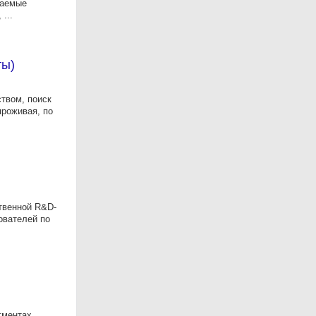
ваемые
...
ты)
твом, поиск
проживая, по
твенной R&D-
ователей по
гментах