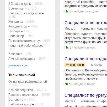
Кредитный конвейер — систе
2-3 часа в день
–
28662
кредитные продукты от корпо
Временная
–
14178
hh.ru
- найдена сегодня
Работа для студентов
–
11251
Женщины
–
10163
Специалист по авто
Координатор
–
7262
Москва
компания:
Консул
Эксперт
–
4163
Готовность сделать тестово
Пенсионер
–
3952
актуальном состоянии функц
По совместительству
–
3415
результатов функционального
Неполный рабочий день
–
hh.ru
- найдена вчера
2635
Вечерняя
–
2552
Специалист по кадра
Личный помощник
–
1007
от 100 000
Москва
показать все
Обязанности: Воинский учет
билетов, мобилизационных п
Типы вакансий
пребывания, отметок в...
От прямых работодателей
–
hh.ru
- найдена вчера
216060
Без посредников
–
164616
Работа с обучением
–
69740
Специалист по урег
Без опыта
–
39455
Москва
компания:
Альфа
Работа на дому
–
22161
«АльфаСтрахование» - крупн