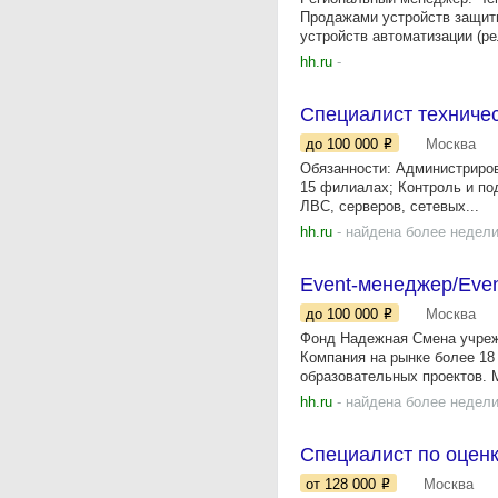
Продажами устройств защиты
устройств автоматизации (ре
hh.ru
-
Специалист техниче
до 100 000
Москва
Обязанности: Администриров
15 филиалах; Контроль и по
ЛВС, серверов, сетевых...
hh.ru
- найдена более недели
Event-менеджер/Eve
до 100 000
Москва
Фонд Надежная Смена учрежд
Компания на рынке более 18
образовательных проектов. 
hh.ru
- найдена более недели
Специалист по оценк
от 128 000
Москва