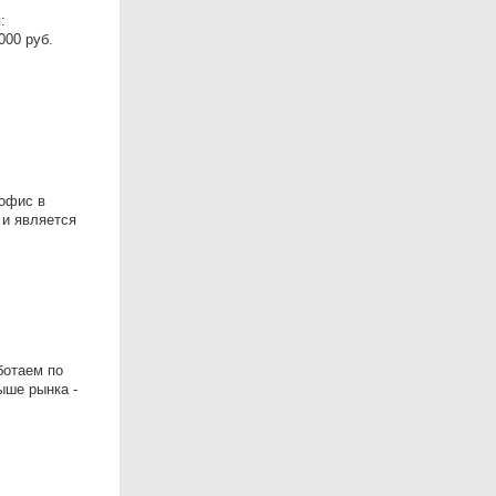
:
000 руб.
офис в
 и является
ботаем по
ыше рынка -