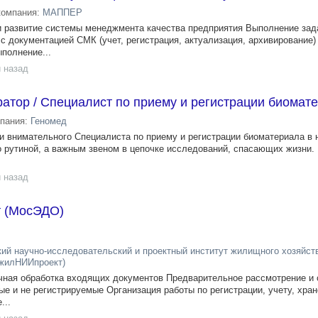
компания:
МАППЕР
 развитие системы менеджмента качества предприятия Выполнение зад
с документацией СМК (учет, регистрация, актуализация, архивирование)
полнение...
 назад
атор / Специалист по приему и регистрации биомат
пания:
Геномед
и внимательного Специалиста по приему и регистрации биоматериала в 
о рутиной, а важным звеном в цепочке исследований, спасающих жизни.
 назад
т (МосЭДО)
ий научно-исследовательский и проектный институт жилищного хозяйст
жилНИИпроект)
чная обработка входящих документов Предварительное рассмотрение и 
ые и не регистрируемые Организация работы по регистрации, учету, хра
...