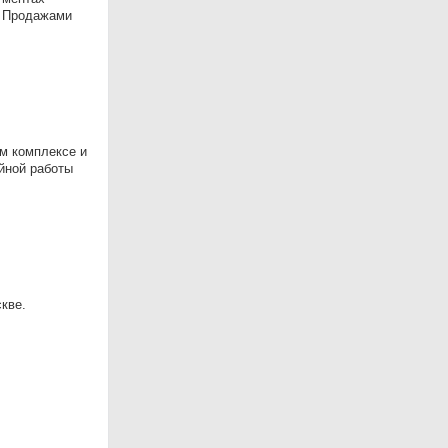
) Продажами
м комплексе и
йной работы
кве.