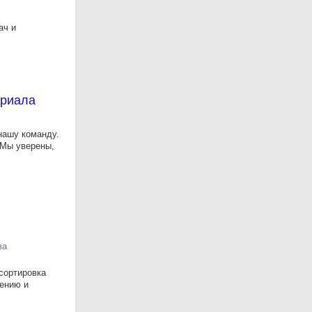
ач и
ериала
нашу команду.
 Мы уверены,
ва
сортировка
нению и