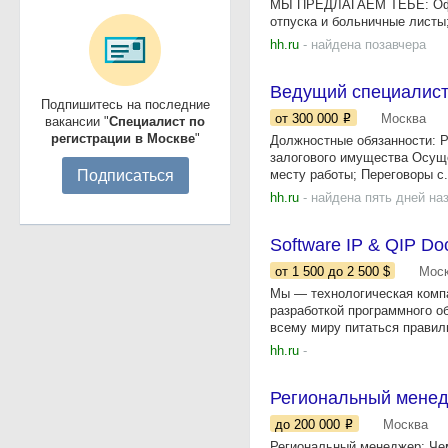
МЫ ПРЕДЛАГАЕМ ТЕБЕ: Офици
отпуска и больничные листы;
hh.ru
- найдена позавчера
Ведущий специалист
Подпишитесь на последние
от 300 000
Москва
вакансии "
Специалист по
регистрации в Москве
"
Должностные обязанности: 
залогового имущества Осуще
Подписаться
месту работы; Переговоры с.
hh.ru
- найдена пять дней на
Software IP & QIP Do
от 1 500
до 2 500
$
Мос
Мы — технологическая комп
разработкой программного о
всему миру питаться правиль
hh.ru
-
Региональный мене
до 200 000
Москва
Региональный менеджер: Че