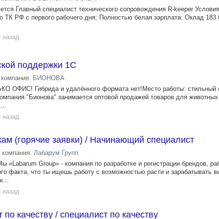
ется Главный специалист технического сопровождения R-keeper Условия
ТК РФ с первого рабочего дня; Полностью белая зарплата: Оклад 183 
 назад
ской поддержки 1С
компания:
БИОНОВА
КО ОФИС! Гибрида и удалённого формата нет!Место работы: стильный 
омпания "Бионова" занимается оптовой продажей товаров для животных
..
 назад
ам (горячие заявки) / Начинающий специалист
компания:
Лабарум Групп
ы «Labarum Group» - компания по разработке и регистрации брендов, ра
ого факта, что ты ищешь работу с возможностью расти и зарабатывать в
...
 назад
по качеству / специалист по качеству