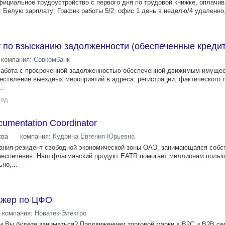
альное трудоустройство с первого дня по трудовой книжке, оплачи
 Белую зарплату; График работы 5/2, офис 1 день в неделю/4 удаленно, 
 по взысканию задолженности (обеспеченные креди
компания:
Совкомбанк
Работа с просроченной задолженностью обеспеченной движимым имущес
ствление выездных мероприятий в адреса: регистрации, фактического 
..
зад
cumentation Coordinator
ква
компания:
Кудрина Евгения Юрьевна
ания-резидент свободной экономической зоны ОАЭ, занимающаяся собс
беспечения. Наш флагманский продукт EATR помогает миллионам польз
но,...
джер по ЦФО
компания:
Новатек-Электро
м Вы будете заниматься? Продвижением торговой марки в B2C и B2B се