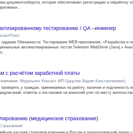
ма документооборота, которая обеспечивает регистрацию и обработку з
ративных...
матизированному тестированию / QA –инженер
ьтантПлюс
е задание Обязанности: Тестирование WEB-приложения; «Разработка и 
иональных автоматизированных тестов Selenium WebDriver (Java);» Ана
...
м с расчётом заработной платы
компания:
Медальянс Консалт (ИП Цацулин Вадим Константинович)
: проверять у граждан, принимаемых на работу, наличие и подлинность 
редписаний, отметок о постановке на воинский учет по месту жительств
улированию (медицинское страхование)
Страхование
ейшая частная страховая компания в России и технологический лидер с