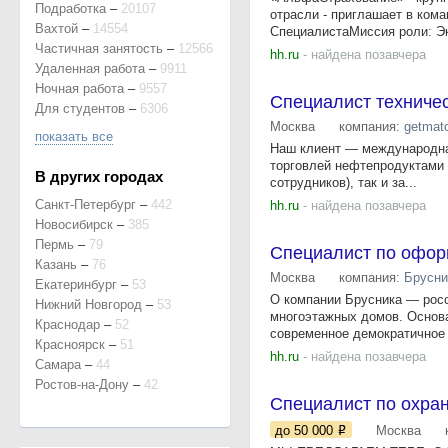
Подработка
–
20107
отрасли - приглашает в ком
Вахтой
–
14554
СпециалистаМиссия роли: Эк
Частичная занятость
–
12566
hh.ru
- найдена позавчера
Удаленная работа
–
9911
Ночная работа
–
9557
Специалист техниче
Для студентов
–
6306
Москва
компания:
getmat
показать все
Наш клиент — международная
торговлей нефтепродуктами 
В других городах
сотрудников), так и за...
Санкт-Петербург
–
442
hh.ru
- найдена позавчера
Новосибирск
–
385
Пермь
–
79
Специалист по офор
Казань
–
76
Москва
компания:
Брусни
Екатеринбург
–
53
О компании Брусника — росс
Нижний Новгород
–
53
многоэтажных домов. Основа
Краснодар
–
52
современное демократичное 
Красноярск
–
51
hh.ru
- найдена позавчера
Самара
–
44
Ростов-на-Дону
–
42
Специалист по охран
до 50 000
Москва