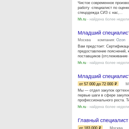
Чистое современное произво
работу -специалист по оценк
спецодежда СИЗ с нас,...
hh.ru
- найдена более недели
Младший специалист
Москва
компания:
Ozon
Вам предстоит: Сертификаци
предоставление пояснений, 
поставщиков (отслеживание о
hh.ru
- найдена более недели
Младший специалист
от 57 000
до 72 000
М
Мы — отдел закупок оргтехн
первые шаги в сфере закупо
профессионального роста. Те
hh.ru
- найдена более недели
Главный специалист
от 183 000
Москва