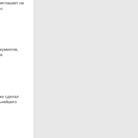
риглашает на
ы,
окументов,
ых
же сделал
льнейшего