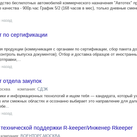
дство беспилотных автомобилей коммерческого назначения "Автотех" п
е качества - 900р.час График 5/2 (168 часов в мес), только дневные смен
 назад
 по сертификации
я продукции (коммуникация с органами по сертификации, сбор пакета д
контроль выпуска документов); Отбор и доставка образцов от иностранн
тправки,...
 назад
 отдела закупок
осква
компания:
СДЭК
ики и информационных технологий и ищем тебя — кандидата, который у
к или смежных областях и осознанно выбирает это направление для да
бе...
 назад
 технической поддержки R-keeper/Инженер Rkeeper
компания:
ВОЕНТОРГ-МОСКВА