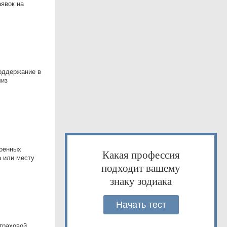
аявок на
поддержание в
лиз
военных
Какая профессия
а или месту
подходит вашему
знаку зодиака
Начать тест
траховой