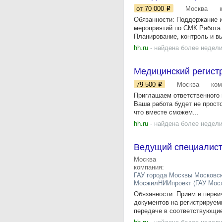
от 70 000
Москва
Обязанности: Поддержание и
мероприятий по СМК Работа 
Планирование, контроль и вы
hh.ru
- найдена более недели
Медицинский регистр
79 500
Москва
ком
Приглашаем ответственного 
Ваша работа будет не прост
что вместе сможем...
hh.ru
- найдена более недели
Ведущий специалис
Москва
компания:
ГАУ города Москвы Московск
МосжилНИИпроект (ГАУ Мос
Обязанности: Прием и перви
документов на регистрируем
передаче в соответствующие