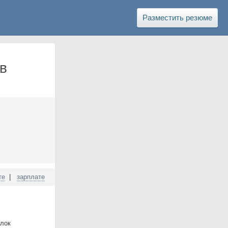
Разместить резюме
в
те
|
зарплате
елок