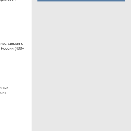
нес связан с
 России (400+
жилых
роит