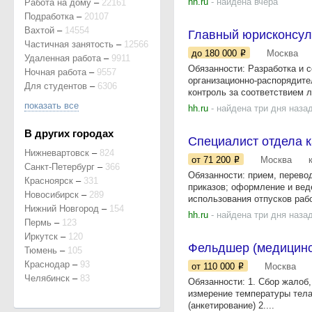
hh.ru
- найдена вчера
Работа на дому
–
22161
Подработка
–
20107
Вахтой
–
14554
Главный юрисконсул
Частичная занятость
–
12566
до 180 000
Москва
Удаленная работа
–
9911
Обязанности: Разработка и 
Ночная работа
–
9557
организационно-распорядите
Для студентов
–
6306
контроль за соответствием л
показать все
hh.ru
- найдена три дня наза
В других городах
Специалист отдела 
Нижневартовск
–
824
от 71 200
Москва
Санкт-Петербург
–
366
Обязанности: прием, перево
Красноярск
–
331
приказов; оформление и вед
Новосибирск
–
289
использования отпусков рабо
Нижний Новгород
–
154
hh.ru
- найдена три дня наза
Пермь
–
123
Иркутск
–
120
Фельдшер (медицинс
Тюмень
–
105
Краснодар
–
93
от 110 000
Москва
Челябинск
–
83
Обязанности: 1. Сбор жалоб,
измерение температуры тела
(анкетирование) 2....