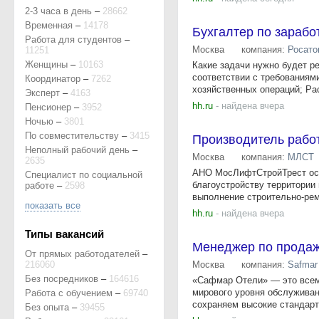
2-3 часа в день
–
28662
Временная
–
14178
Бухгалтер по зарабо
Работа для студентов
–
Москва
компания:
Росат
11251
Женщины
–
10163
Какие задачи нужно будет р
соответствии с требованиям
Координатор
–
7262
хозяйственных операций; Рас
Эксперт
–
4163
hh.ru
- найдена вчера
Пенсионер
–
3952
Ночью
–
3801
По совместительству
–
3415
Производитель работ
Неполный рабочий день
–
Москва
компания:
МЛСТ
2635
АНО МосЛифтСтройТрест осу
Специалист по социальной
благоустройству территории
работе
–
2598
выполнение строительно-рем
показать все
hh.ru
- найдена вчера
Типы вакансий
Менеджер по продаж
От прямых работодателей
–
216060
Москва
компания:
Safmar
Без посредников
–
164616
«Сафмар Отели» — это всеми
мирового уровня обслуживан
Работа с обучением
–
69740
сохраняем высокие стандарт
Без опыта
–
39455