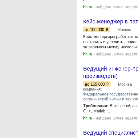
hh.ru
- найдена более недели
Кейс-менеджер в па
от 100 000
Москва
Кейс-менеджеры работают н
построить и укрепить социа
за ребенком между нескольк
hh.ru
- найдена более недели
Ведущий инженер-пр
производств)
до 165 000
Москва
компания:
Федеральное государственно
органической химии и техно
Требования:
Высшее образов
С++, Matlab ...
hh.ru
- найдена более недели
Ведущий специалист