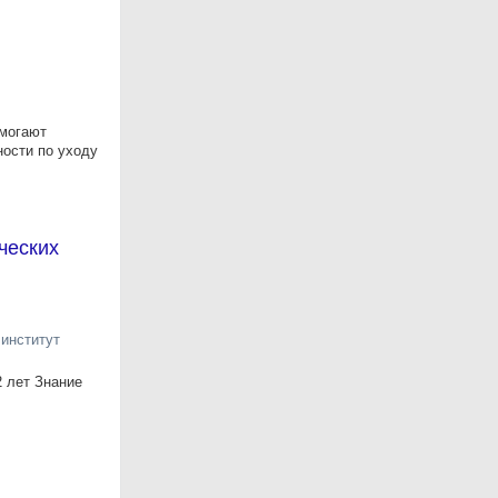
омогают
ности по уходу
ческих
институт
2 лет Знание