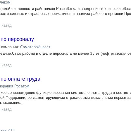
леком
димой численности работников Разработка и внедрение технически обо
ежотраслевых и отраслевых нормативов и анализа рабочего времени Пр
 назад
 по персоналу
компания:
СамотлорИнвест
ание.Стаж работы в отделе персонала не менее 3 лет (нефтегазовая о
 назад
по оплате труда
порация Росатом
кое сопровождение функционирования системы оплаты труда в соответ
кой Федерации, регламентирующими отраслевыми локальными норматив
гласование...
 назад
ский ИТЦ