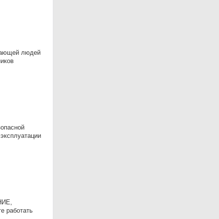
ищающей людей
ников
зопасной
 эксплуатации
НИЕ,
е работать