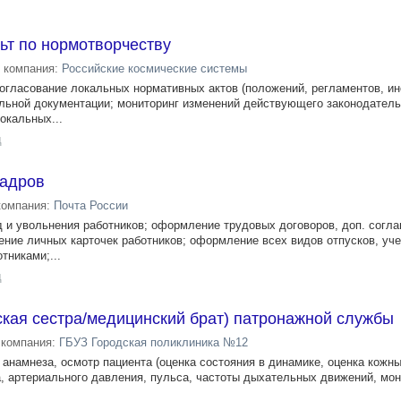
ьт по нормотворчеству
компания:
Российские космические системы
согласование локальных нормативных актов (положений, регламентов, ин
льной документации; мониторинг изменений действующего законодатель
окальных...
д
кадров
компания:
Почта России
д и увольнения работников; оформление трудовых договоров, доп. согл
ение личных карточек работников; оформление всех видов отпусков, уче
тниками;...
д
кая сестра/медицинский брат) патронажной службы
компания:
ГБУЗ Городская поликлиника №12
 анамнеза, осмотр пациента (оценка состояния в динамике, оценка кожны
, артериального давления, пульса, частоты дыхательных движений, мон