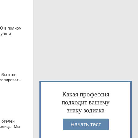
НО в полном
 учета
объектов,
тролировать
Какая профессия
подходит вашему
знаку зодиака
8 отелей
Начать тест
толицы. Мы