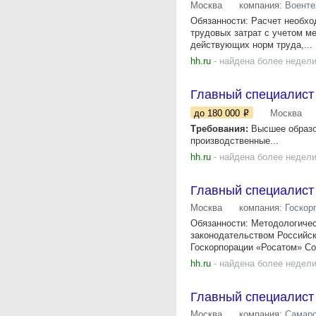
Москва
компания:
Военте
Обязанности: Расчет необхо
трудовых затрат с учетом м
действующих норм труда,...
hh.ru
- найдена более недели
Главный специалист
до 180 000
Москва
Требования:
Высшее образов
производственные...
hh.ru
- найдена более недели
Главный специалист 
Москва
компания:
Госкор
Обязанности: Методологичес
законодательством Российс
Госкорпорации «Росатом» Со
hh.ru
- найдена более недели
Главный специалист
Москва
компания:
Самар