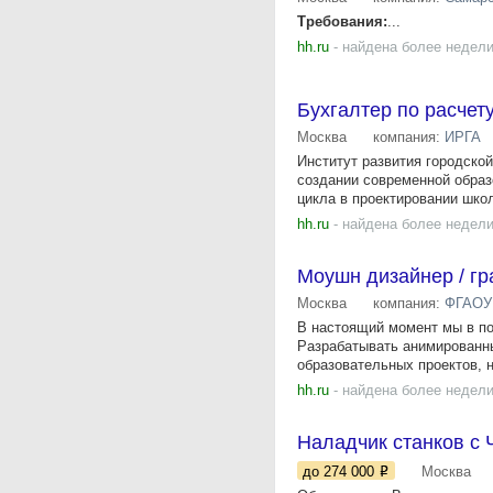
Требования:
...
hh.ru
- найдена более недели
Бухгалтер по расчет
Москва
компания:
ИРГА
Институт развития городско
создании современной образ
цикла в проектировании школ
hh.ru
- найдена более недели
Моушн дизайнер / г
Москва
компания:
ФГАОУ 
В настоящий момент мы в по
Разрабатывать анимированн
образовательных проектов, н
hh.ru
- найдена более недели
Наладчик станков с 
до 274 000
Москва