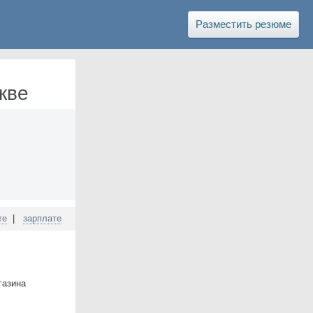
Разместить резюме
кве
те
|
зарплате
газина