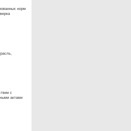
снованных норм
оверка
трасль,
ствии с
ными актами