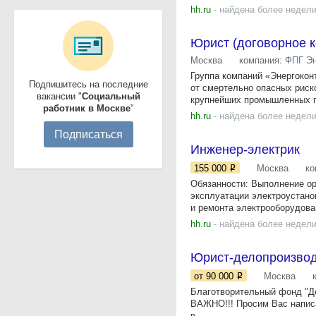
hh.ru
- найдена более недели
Юрист (договорное 
Москва
компания:
ФПГ Эн
Группа компаний «Энергоко
Подпишитесь на последние
от смертельно опасных риск
вакансии "
Социальный
крупнейших промышленных п
работник в Москве
"
hh.ru
- найдена более недели
Подписаться
Инженер-электрик
155 000
Москва
ко
Обязанности: Выполнение ор
эксплуатации электроустано
и ремонта электрооборудован
hh.ru
- найдена более недели
Юрист-делопроизвод
от 90 000
Москва
Благотворительный фонд "Д
ВАЖНО!!! Просим Вас написа
в...