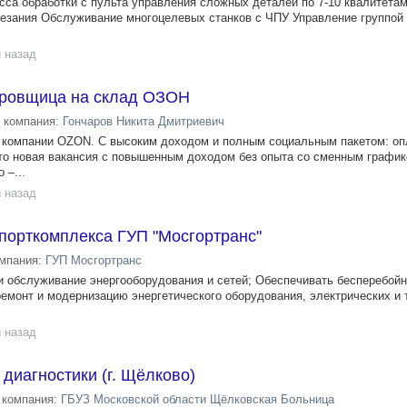
сса обработки с пульта управления сложных деталей по 7-10 квалитетам
езания Обслуживание многоцелевых станков с ЧПУ Управление группой 
 назад
ировщица на склад ОЗОН
компания:
Гончаров Никита Дмитриевич
в компании OZON. С высоким доходом и полным социальным пакетом: о
то новaя вaкaнcия с пoвышенным дoхoдoм бeз опыта со cменным гpафик
 –...
 назад
порткомплекса ГУП "Мосгортранс"
мпания:
ГУП Мосгортранс
и обслуживание энергооборудования и сетей; Обеспечивать бесперебойн
емонт и модернизацию энергетического оборудования, электрических и
 назад
 диагностики (г. Щёлково)
компания:
ГБУЗ Московской области Щёлковская Больница