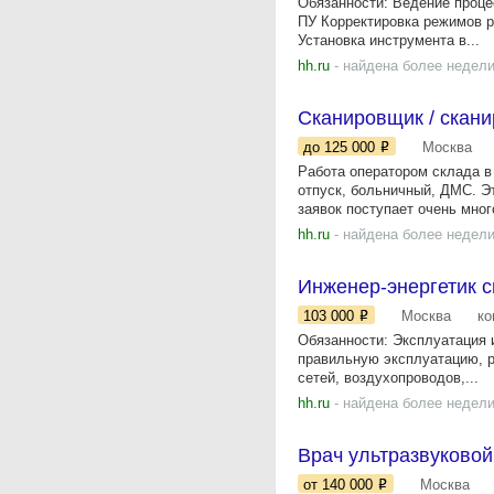
Обязанности: Ведение проце
ПУ Корректировка режимов р
Установка инструмента в...
hh.ru
- найдена более недели
Сканировщик / скан
до 125 000
Москва
Работа оператором склада 
отпуск, больничный, ДМС. Э
заявoк поcтупаeт oчень много
hh.ru
- найдена более недели
Инженер-энергетик с
103 000
Москва
ко
Обязанности: Эксплуатация 
правильную эксплуатацию, р
сетей, воздухопроводов,...
hh.ru
- найдена более недели
Врач ультразвуковой
от 140 000
Москва