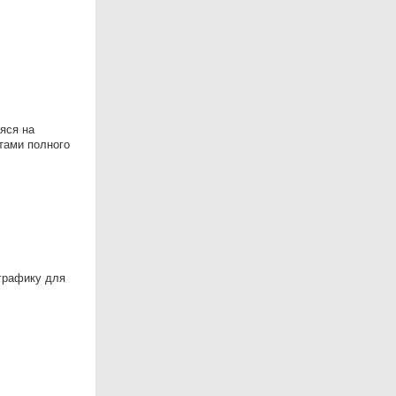
яся на
тами полного
графику для