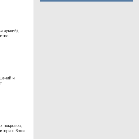
струкций),
ства;
ашений и
т
х покровов,
иторинг боли