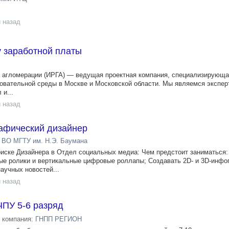
 назад
у заработной платы
й агломерации (ИРГА) — ведущая проектная компания, специализирующа
овательной среды в Москве и Московской области. Мы являемся экспер
 и...
 назад
рафический дизайнер
ВО МГТУ им. Н.Э. Баумана
иске Дизайнера в Отдел социальных медиа: Чем предстоит заниматься:
ые ролики и вертикальные цифровые роллапы; Создавать 2D‑ и 3D‑инфо
аучных новостей...
 назад
ЧПУ 5-6 разряд
компания:
ГНПП РЕГИОН