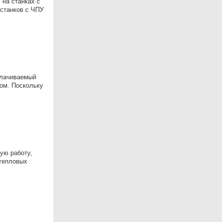
 на станках с
станков с ЧПУ
плачиваемый
ом. Поcкольку
ую работу,
 тепловых