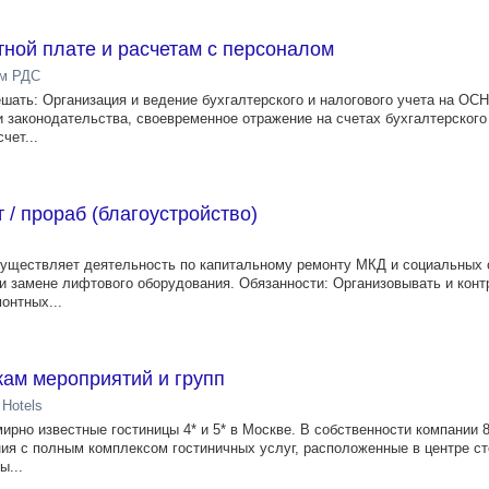
тной плате и расчетам с персоналом
ом РДС
ешать: Организация и ведение бухгалтерского и налогового учета на ОС
и законодательства, своевременное отражение на счетах бухгалтерского
чет...
 / прораб (благоустройство)
ществляет деятельность по капитальному ремонту МКД и социальных 
 и замене лифтового оборудования. Обязанности: Организовывать и кон
онтных...
ам мероприятий и групп
 Hotels
рно известные гостиницы 4* и 5* в Москве. В собственности компании 
ия с полным комплексом гостиничных услуг, расположенные в центре с
ы...