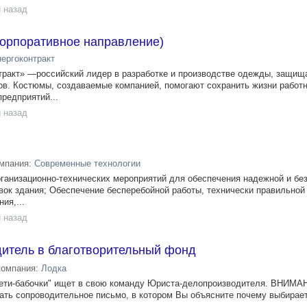
 назад
корпоративное направление)
ергоконтракт
нтракт» —российский лидер в разработке и производстве одежды, защ
ов. Костюмы, создаваемые компанией, помогают сохранить жизни работ
редприятий...
 назад
мпания:
Современные технологии
ганизационно-технических мероприятий для обеспечения надежной и бе
вок здания; Обеспечение бесперебойной работы, технически правильной
ия,...
 назад
итель в благотворительный фонд
компания:
Лодка
ети-бабочки" ищет в свою команду Юриста-делопроизводителя. ВНИМА
ть сопроводительное письмо, в котором Вы объясните почему выбирает