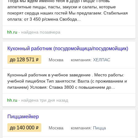
Тогда мы ждем именно тебя в Додо Пицца! Готовь
аппетитные пиццы, пасты, закуски и салаты, которые
покорят сердца наших гостей Мы предлагаем: Стабильная
оплата: от 3 450 р/смена Свобода...
hh.ru
- найдена позавчера
Кухонный работник (посудомойщица/посудомойщик)
до 128 571
Москва
компания:
ХЕЛПАС
Кухонный работник в учебное заведение . Место работы:
учебной пищеблок Тип занятости: Вахта (с проживанием и
питанием) Условия: Ставка 3800 с повышением до...
hh.ru
- найдена три дня назад
Пиццамейкер
до 140 000
Москва
компания:
Пицца