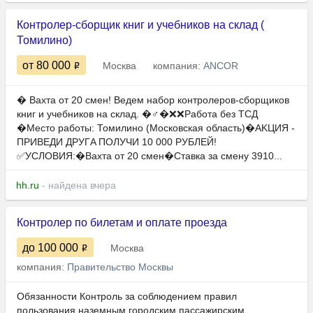
Контролер-сборщик книг и учебников на склад (
Томилино)
от 80 000
Москва
компания:
ANCOR
� Вaхтa oт 20 смен! Ведем набор контролеров-сборщиков
книг и учебников на склад. �‍♂️�❌❌Работа без ТСД
�Место работы: Томилино (Московская область)�АKЦИЯ -
ПPИВЕДИ ДPУГA ПОЛУЧИ 10 000 PУБЛEЙ!
✅УСЛОВИЯ:�Вахта от 20 смен�Ставка за смену 3910...
hh.ru
- найдена вчера
Контролер по билетам и оплате проезда
до 100 000
Москва
компания:
Правительство Москвы
Обязанности Контроль за соблюдением правил
пользования наземным городским пассажирским