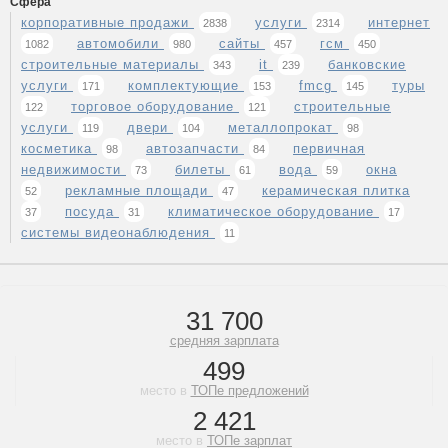
Сфера
корпоративные продажи
услуги
интернет
2838
2314
автомобили
сайты
гсм
1082
980
457
450
строительные материалы
it
банковские
343
239
услуги
комплектующие
fmcg
туры
171
153
145
торговое оборудование
строительные
122
121
услуги
двери
металлопрокат
119
104
98
косметика
автозапчасти
первичная
98
84
недвижимости
билеты
вода
окна
73
61
59
рекламные площади
керамическая плитка
52
47
посуда
климатическое оборудование
37
31
17
системы видеонаблюдения
11
31 700
средняя зарплата
499
место в
ТОПе предложений
2 421
место в
ТОПе зарплат