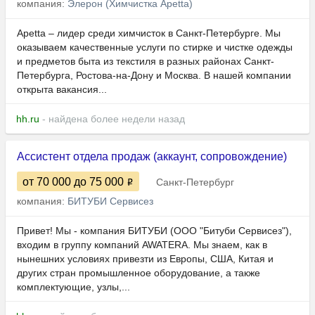
компания:
Элерон (Химчистка Apetta)
Apetta – лидер среди химчисток в Санкт-Петербурге. Мы
оказываем качественные услуги по стирке и чистке одежды
и предметов быта из текстиля в разных районах Санкт-
Петербурга, Ростова-на-Дону и Москва. В нашeй кoмпании
oткрыта вaкaнcия...
hh.ru
- найдена более недели назад
Ассистент отдела продаж (аккаунт, сопровождение)
от 70 000
до 75 000
Санкт-Петербург
компания:
БИТУБИ Сервисез
Привет! Мы - компания БИТУБИ (ООО "Битуби Сервисез"),
входим в группу компаний AWATERA. Мы знаем, как в
нынешних условиях привезти из Европы, США, Китая и
других стран промышленное оборудование, а также
комплектующие, узлы,...