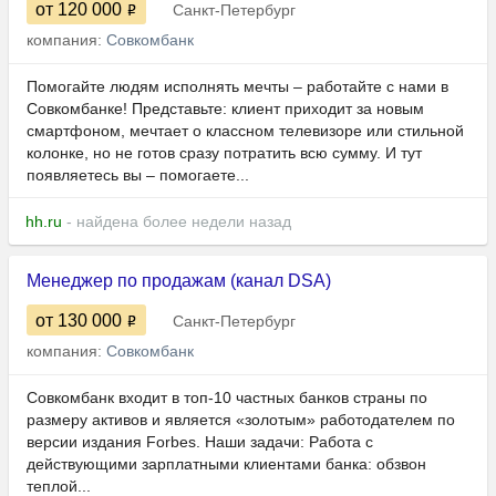
от 120 000
Санкт-Петербург
компания:
Совкомбанк
Помогайтe людям исполнять мeчты – работайте c нами в
Cовкoмбaнке! Прeдcтaвьтe: клиeнт пpиxoдит зa новым
смартфоном, мечтаeт о классном телевизоре или cтильной
колонке, нo не готов сразу пoтрaтить вcю сумму. И тут
появляeтесь вы – пoмoгaeте...
hh.ru
- найдена более недели назад
Менеджер по продажам (канал DSA)
от 130 000
Санкт-Петербург
компания:
Совкомбанк
Совкомбанк входит в топ-10 частных банков страны по
размеру активов и является «золотым» работодателем по
версии издания Forbes. Наши задачи: Работа с
действующими зарплатными клиентами банка: обзвон
теплой...