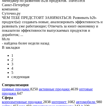
Менеджер по развитию B2B продуктов. TravelTech
Санкт-Петербург
компания:
Суточно.ру
ЧЕМ ТЕБЕ ПРЕДСТОИТ ЗАНИМАТЬСЯ: Развивать b2b-
продукт(ы): создавать новые, анализировать эффективность и
развивать уже работающие; Отвечать за юнит-экономику и
показатели эффективности выпускаемых продуктов и
доработок; ...
hh.ru
- найдена более недели назад
В закладки
1
2
3
4
5
следующая
Специализация
прямые продажи
8250
активные продажи
4639
оптовые
продажи
647
Сфера
корпоративные продажи
2838
интернет
1082
автомобили
980