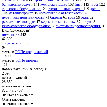
сайты
457
гсм
450
строительные материалы
343
it
239
банковские услуги
171
комплектующие
153
fmcg
145
туры
122
торговое оборудование
121
строительные услуги
119
двери
104
металлопрокат
98
косметика
98
автозапчасти
84
первичная недвижимости
73
билеты
61
вода
59
окна
52
рекламные площади
47
керамическая плитка
37
посуда
31
климатическое оборудование
17
системы видеонаблюдения
11
Вид (должность)
помощник
342
42 300
средняя зарплата
64
место в
ТОПе предложений
1 499
место в
ТОПе зарплат
121
новых вакансий за сегодня
2 097
всего вакансий
28 652
вакансий в стране
Зарплата (от):
Опыт работы: