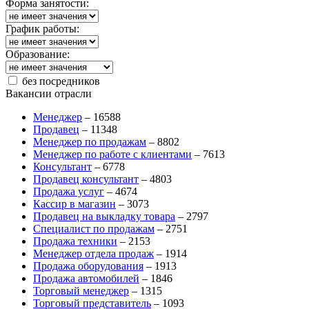
Форма занятости:
График работы:
Образование:
без посредников
Вакансии отрасли
Менеджер
–
16588
Продавец
–
11348
Менеджер по продажам
–
8802
Менеджер по работе с клиентами
–
7613
Консультант
–
6778
Продавец консультант
–
4803
Продажа услуг
–
4674
Кассир в магазин
–
3073
Продавец на выкладку товара
–
2797
Специалист по продажам
–
2751
Продажа техники
–
2153
Менеджер отдела продаж
–
1914
Продажа оборудования
–
1913
Продажа автомобилей
–
1846
Торговый менеджер
–
1315
Торговый представитель
–
1093