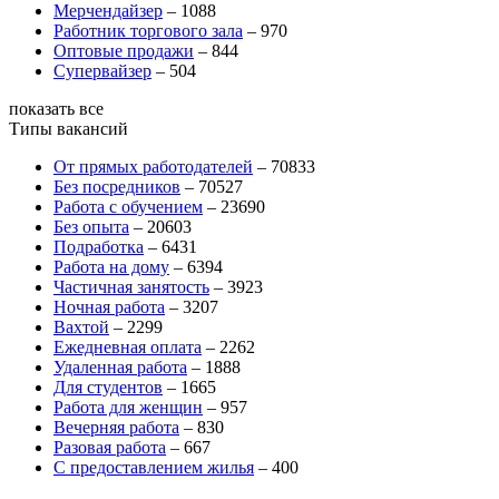
Мерчендайзер
–
1088
Работник торгового зала
–
970
Оптовые продажи
–
844
Супервайзер
–
504
показать все
Типы вакансий
От прямых работодателей
–
70833
Без посредников
–
70527
Работа с обучением
–
23690
Без опыта
–
20603
Подработка
–
6431
Работа на дому
–
6394
Частичная занятость
–
3923
Ночная работа
–
3207
Вахтой
–
2299
Ежедневная оплата
–
2262
Удаленная работа
–
1888
Для студентов
–
1665
Работа для женщин
–
957
Вечерняя работа
–
830
Разовая работа
–
667
С предоставлением жилья
–
400