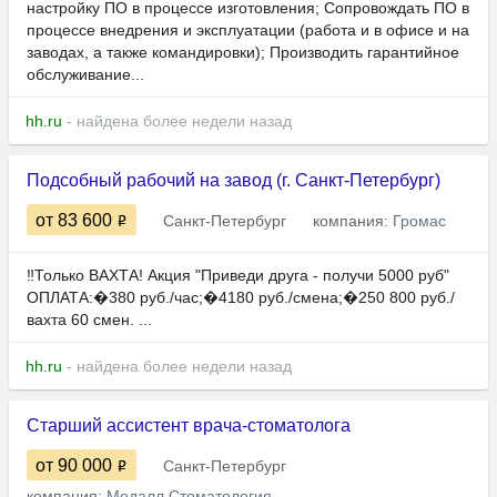
настройку ПО в процессе изготовления; Сопровождать ПО в
процессе внедрения и эксплуатации (работа и в офисе и на
заводах, а также командировки); Производить гарантийное
обслуживание...
hh.ru
- найдена более недели назад
Подсобный рабочий на завод (г. Санкт-Петербург)
от 83 600
Санкт-Петербург
компания:
Громас
‼️Только ВАХТА! Акция "Приведи друга - получи 5000 руб"
ОПЛАТА:�380 руб./час;�4180 руб./смена;�250 800 руб./
вахта 60 смен. ...
hh.ru
- найдена более недели назад
Старший ассистент врача-стоматолога
от 90 000
Санкт-Петербург
компания:
Медалл Стоматология