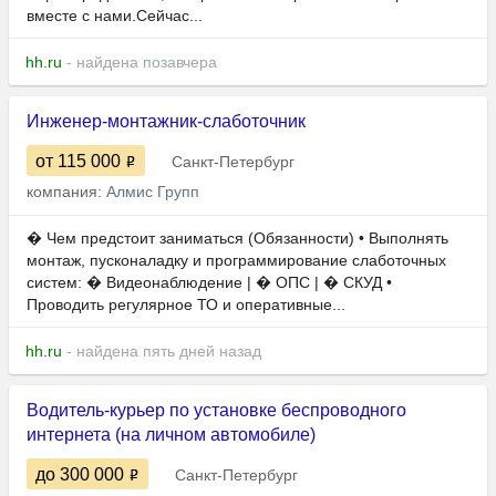
вместе с нами.Сейчас...
hh.ru
- найдена позавчера
Инженер-монтажник-слаботочник
от 115 000
Санкт-Петербург
компания:
Алмис Групп
�️ Чем предстоит заниматься (Обязанности) • Выполнять
монтаж, пусконаладку и программирование слаботочных
систем: � Видеонаблюдение | � ОПС | � СКУД •
Проводить регулярное ТО и оперативные...
hh.ru
- найдена пять дней назад
Водитель-курьер по установке беспроводного
интернета (на личном автомобиле)
до 300 000
Санкт-Петербург