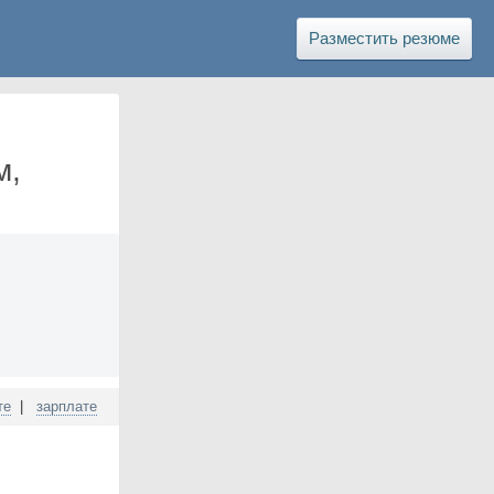
Разместить резюме
м,
те
|
зарплате