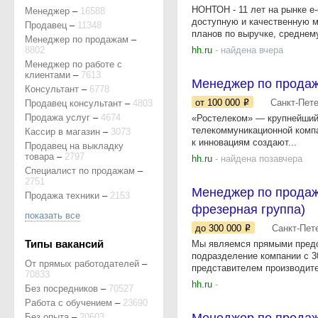
НОНТОН - 11 лет на рынке e
Менеджер
–
16588
доступную и качественную м
Продавец
–
11348
планов по выручке, среднему
Менеджер по продажам
–
8802
hh.ru
- найдена вчера
Менеджер по работе с
клиентами
–
7613
Менеджер по продаж
Консультант
–
6778
от 100 000
Санкт-Пет
Продавец консультант
–
4803
Продажа услуг
–
4674
«Ростелеком» — крупнейший 
телекоммуникационной компа
Кассир в магазин
–
3073
к инновациям создают...
Продавец на выкладку
товара
–
2797
hh.ru
- найдена позавчера
Специалист по продажам
–
2751
Менеджер по продаж
Продажа техники
–
2153
фрезерная группа)
показать все
до 300 000
Санкт-Пет
Типы вакансий
Мы являемся прямыми предст
подразделение компании с 3
От прямых работодателей
–
представителем производите
70833
hh.ru
-
Без посредников
–
70527
Работа с обучением
–
23690
Без опыта
–
20603