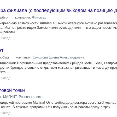
ора филиала (с последующим выходом на позицию Д
ербург
компания:
Финсмарт
карьерную возможность:Филиал в Санкт-Петербурге активно развиваетс
ка. Мы не просто ищем Заместителя руководителя — мы ищем преемник
й работы...
 назад
нт
ербург
компания:
Соколова Елена Александровна
вляющаяся официальным представителем брендов Mobil, Shell, Газпро
других брендов в связи с открытием магазина приглашает в команду про
то: ...
 назад
говой точки
я:
МАГНИТ, Розничная сеть
дерской программе Магнит! От стажёра до директора всего за 3 месяца 
 опыта. В течение программы ты получишь опыт работы сразу в трёх...
 назад