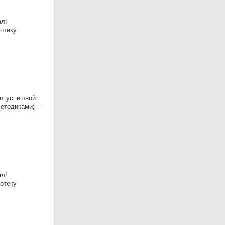
ал!
отеку
ет успешной
 методиками;—
ал!
отеку