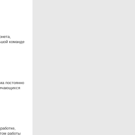
рнета,
льшой команде
ма постоянно
личающихся
работке,
том работы