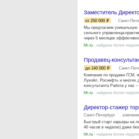
Заместитель Директ
от 250 000
Санкт-Пет
Мы предлагаем уникальную 
сильного управленца-практи
через 6 месяцев эффективно
hh.ru
- найдена более недели
Продавец-консульта
до 140 000
Санкт-Пет
Компания по продаже ГСМ, я
Лукойл, Роснефть и многих 
консультанта Работа у нас – э
hh.ru
- найдена более недели
Директор-стажер тор
Санкт-Петербург
компани
Быстрый старт карьеры на ли
40 часов в неделю) даже без
hh.ru
- найдена более недели