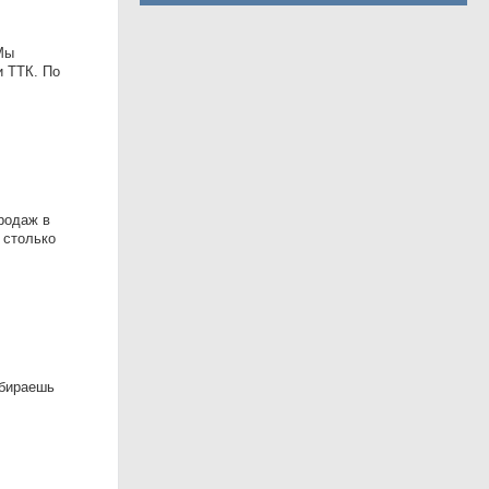
Мы
и ТТК. По
родаж в
 столько
ыбираешь