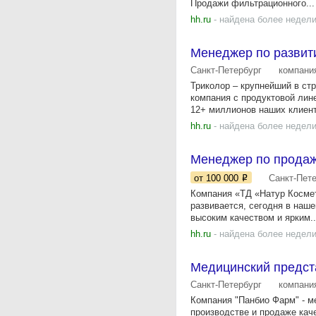
Продажи фильтрационного...
hh.ru
- найдена более недели
Менеджер по развит
Санкт-Петербург
компани
Триколор – крупнейший в стр
компания с продуктовой лин
12+ миллионов наших клиент
hh.ru
- найдена более недели
Менеджер по прода
от 100 000
Санкт-Пет
Компания «ТД «Натур Космет
развивается, сегодня в наш
высоким качеством и ярким..
hh.ru
- найдена более недели
Медицинский предста
Санкт-Петербург
компани
Компания "Панбио Фарм" - 
производстве и продаже кач