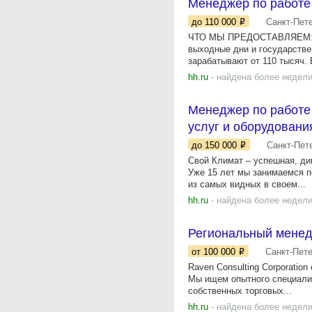
Менеджер по работе 
до 110 000
Санкт-Пет
ЧТО МЫ ПРЕДОСТАВЛЯЕМ: Пол
выходные дни и государствен
зарабатывают от 110 тысяч. 
hh.ru
- найдена более недели
Менеджер по работе
услуг и оборудовани
до 150 000
Санкт-Пет
Свой Климат – успешная, ди
Уже 15 лет мы занимаемся п
из самых видных в своем...
hh.ru
- найдена более недели
Региональный мене
от 100 000
Санкт-Пет
Raven Consulting Corporatio
Мы ищем опытного специали
собственных торговых...
hh.ru
- найдена более недели