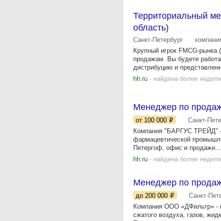
Территориальный мен
область)
Санкт-Петербург
компани
Крупный игрок FMCG-рынка (
продажам. Вы будете работа
дистрибуцию и представленн
hh.ru
- найдена более недели
Менеджер по прода
от 100 000
Санкт-Пет
Компания "БАРГУС ТРЕЙД" - 
фармацевтической промышлен
Петергоф, офис и продажи...
hh.ru
- найдена более недели
Менеджер по прода
до 200 000
Санкт-Пет
Компания ООО «ДФильтр» - 
сжатого воздуха, газов, жид