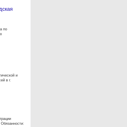
дская
а по
ую
тической и
й в г.
трации
. Обязанности: