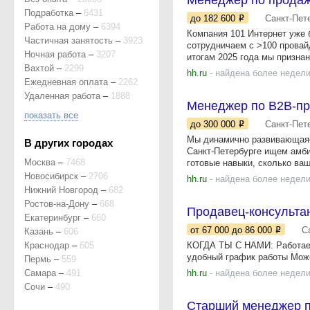
Менеджер по продаж
Подработка
–
6431
до 182 600
Санкт-Пет
Работа на дому
–
6394
Компания 101 Интернет уже 
Частичная занятость
–
3923
сотрудничаем с >100 провай
Ночная работа
–
3207
итогам 2025 года мы признан
Вахтой
–
2299
hh.ru
- найдена более недели
Ежедневная оплата
–
2262
Удаленная работа
–
1888
Менеджер по B2B-пр
показать все
до 300 000
Санкт-Пет
Мы динамично развивающаяс
В других городах
Санкт-Петербурге ищем амби
Москва
–
7468
готовые навыки, сколько ваш 
Новосибирск
–
2706
hh.ru
- найдена более недели
Нижний Новгород
–
682
Ростов-на-Дону
–
668
Продавец-консульта
Екатеринбург
–
660
от 67 000
до 86 000
С
Казань
–
606
Краснодар
–
605
КОГДА ТЫ С НАМИ: Работаеш
удобный график работы Може
Пермь
–
559
Самара
–
491
hh.ru
- найдена более недели
Сочи
–
490
Старший менеджер по