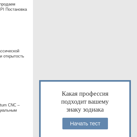
 продаем
KPI Постановка
ассической
и открытость
Какая профессия
подходит вашему
rtum CNC –
знаку зодиака
ициальным
Начать тест