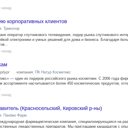
 назад
ию корпоративных клиентов
я:
Триколор
ане оператор спутникового телевидения, лидер рынка спутникового инте
ейкой электроники и умных решений для дома и бизнеса. Благодаря бо
ов...
 назад
жам
ербург
компания:
ПК Натур Косметикс
икс» — один из лидеров российского рынка косметики. С 2006 года фир
ем ассортименте насчитывается более 450 косметических продуктов, от
.
 назад
витель (Красносельский, Кировский р-ны)
я:
Панбио Фарм
международная фармацевтическая компания, специализирующаяся на раз
ественных лекарственных препаратов. Мы приглашаем кандидатов с опы