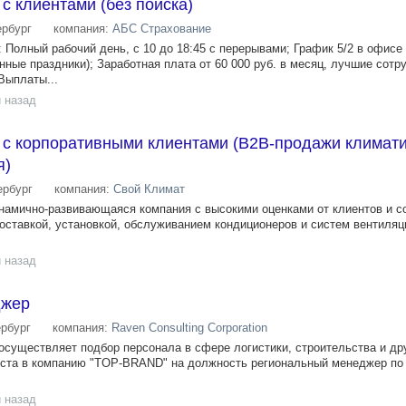
с клиентами (без поиска)
ербург
компания:
АБС Страхование
ный рабочий день, с 10 до 18:45 с перерывами; График 5/2 в офисе 
ные праздники); Заработная плата от 60 000 руб. в месяц, лучшие сотр
Выплаты...
 назад
 с корпоративными клиентами (B2B-продажи климат
я)
ербург
компания:
Свой Климат
намично-развивающаяся компания с высокими оценками от клиентов и с
оставкой, установкой, обслуживанием кондиционеров и систем вентиляц
 назад
джер
ербург
компания:
Raven Consulting Corporation
n осуществляет подбор персонала в сфере логистики, строительства и др
ста в компанию "TOP-BRAND" на должность региональный менеджер по
 назад