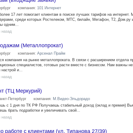
ам (входящие заявки)
ербург
компания:
101 Интернет
более 17 лет помогает клиентам в поиске лучших тарифов на интернет. 
дерами, среди которых Ростелеком, МТС, билайн, Мегафон, Т2, Дом.ру 
ы одним...
 назад
одажам (Металлопрокат)
ербург
компания:
Арсенал Прайм
я компания на рынке металлопроката. В связи с расширением отдела п
циозных специалистов, готовых расти вместе с бизнесом. Нам важны не
настрой и...
 назад
нт (ТЦ Меркурий)
анкт-Петербург
компания:
М.Видео-Эльдорадо
ь с 1 дня по ТК РФ Получаешь стабильный доход (оклад и премия) В
шь брать подработки и увеличивать свой...
 назад
 работе с клиентами (ул. Типанова 27/39)