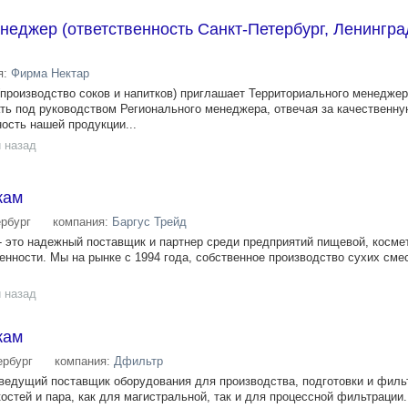
еджер (ответственность Санкт-Петербург, Ленингра
я:
Фирма Нектар
производство соков и напитков) приглашает Территориального менеджер
ть под руководством Регионального менеджера, отвечая за качественн
ость нашей продукции...
 назад
жам
ербург
компания:
Баргус Трейд
это надежный поставщик и партнер среди предприятий пищевой, косме
ности. Мы на рынке с 1994 года, собственное производство сухих смесе
 назад
жам
ербург
компания:
Дфильтр
ведущий поставщик оборудования для производства, подготовки и филь
костей и пара, как для магистральной, так и для процессной фильтрации