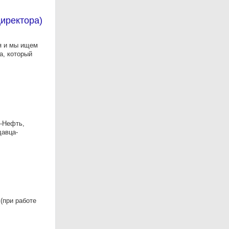
иректора)
я и мы ищем
а, который
м-Нефть,
давца-
(при работе