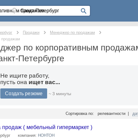
ербург
Продажи
Менеджер по продажам
м продажам
еджер по корпоративным продажа
анкт-Петербурге
Не ищите работу,
пусть она
ищет вас...
Создать резюме
~ 3 минуты
Сортировка по: релевантности |
да
 продаж ( мебельный гипермаркет )
ербург
компания:
НОНТОН