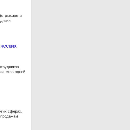
(отдыхаем в
удники
ических
отрудников.
ии, став одной
угих сферах.
 продажам