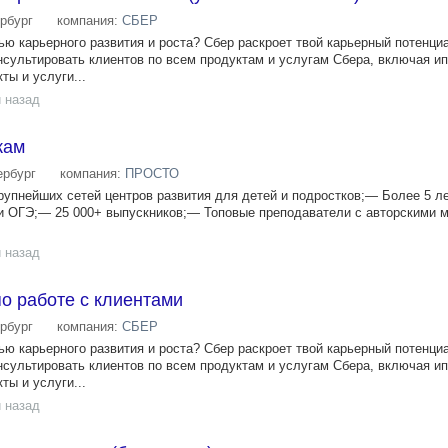
рбург
компания:
СБЕР
ю карьерного развития и роста? Сбер раскроет твой карьерный потенци
нсультировать клиентов по всем продуктам и услугам Сбера, включая ип
ты и услуги...
 назад
жам
ербург
компания:
ПРОСТО
пнейших сетей центров развития для детей и подростков;— Более 5 л
 и ОГЭ;— 25 000+ выпускников;— Топовые преподаватели с авторскими
 назад
о работе с клиентами
рбург
компания:
СБЕР
ю карьерного развития и роста? Сбер раскроет твой карьерный потенци
нсультировать клиентов по всем продуктам и услугам Сбера, включая ип
ты и услуги...
 назад