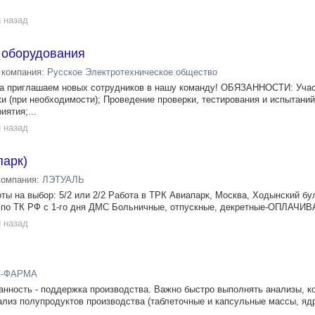
 назад
 оборудования
компания:
Русское Электротехническое общество
та приглашаем новых сотрудников в нашу команду! ОБЯЗАННОСТИ: Учас
и (при необходимости); Проведение проверки, тестирования и испытани
ятия;...
 назад
парк)
компания:
ЛЭТУАЛЬ
ы на выбор: 5/2 или 2/2 Работа в ТРК Авиапарк, Москва, Ходынский бул
о по ТК РФ с 1-го дня ДМС Больничные, отпускные, декретные-ОПЛАЧИ
 назад
З-ФАРМА
анность - поддержка производства. Важно быстро выполнять анализы, к
ализ полупродуктов производства (таблеточные и капсульные массы, ядр
.