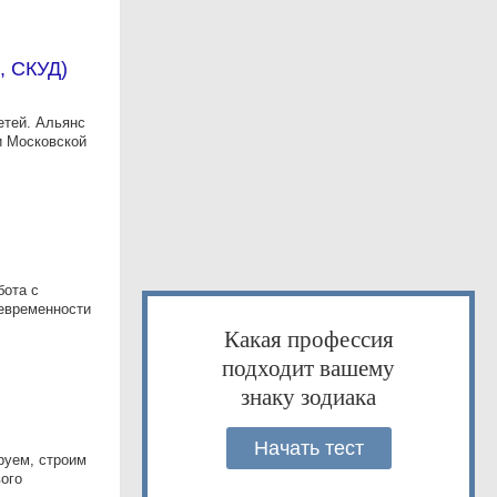
, СКУД)
етей. Альянс
и Московской
бота с
оевременности
Какая профессия
подходит вашему
знаку зодиака
Начать тест
руем, строим
ого