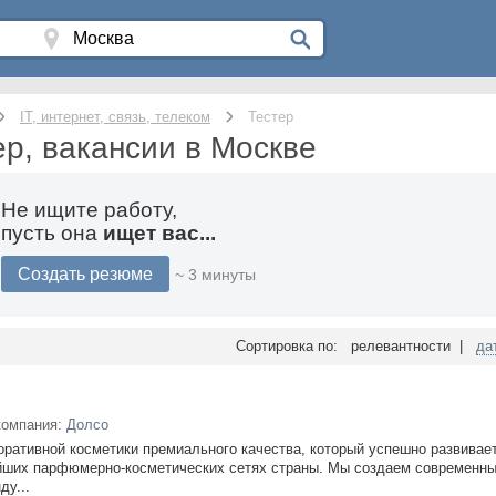
IT, интернет, связь, телеком
Тестер
ер, вакансии в Москве
Не ищите работу,
пусть она
ищет вас...
Создать резюме
~ 3 минуты
Сортировка по: релевантности |
да
компания:
Долсо
ративной косметики премиального качества, который успешно развивае
ейших парфюмерно-косметических сетях страны. Мы создаем современн
ду...