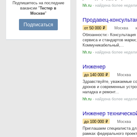
Подпишитесь на последние
hh.ru
- найдена более недели
вакансии "
Тестер в
Москве
"
Продавец-консультан
Подписаться
от 50 000
Москва
Обязанности:- Консультация
сервиса и стандартов марки
Коммуникабельный,...
hh.ru
- найдена более недели
Инженер
до 140 000
Москва
Здравствуйте, уважаемые со
дронов и современных устро
наладка и ремонт...
hh.ru
- найдена более недели
Инженер техническо
до 100 000
Москва
Приглашаем специалиста для
рамках федерального проект