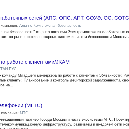
лаботочных сетей (АПС, ОПС, АПТ, СОУЭ, ОС, СОТС
компания:
Альянс Комплексная безопасность
сная безопасность" открыта вакансия Электромонтажник слаботочных с
отает на рынке противопожарных систем и систем безопасности Москвы 
о работе с клиентами/JKAM
ТАН РУС
 команду Младшего менеджера по работе с клиентами Обязанности: Ра
имые клиенты; Планирование и контроль дебиторской задолженности, св
ов на...
елефонии (МГТС)
компания:
МТС
никационный партнер Города Москвы и часть экосистемы МТС. Проекти
телекоммуникационную инфраструктуру, развиваем и внедряем сети нов