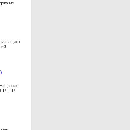
держание
ения защиты
ней
)
омещениях
TP, FTP,