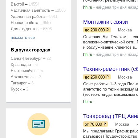
поколения, реализуем компл
Вахтой
–
14554
hh.ru
- найдена три дня наза
Частичная занятость
–
12566
Удаленная работа
–
9911
Монтажник связи
Ночная работа
–
9557
Для студентов
–
6306
до 200 000
Москва
Описание Биз Телеком — сов
показать все
волоконно-оптической сети.
и обслуживание клиентов в..
В других городах
hh.ru
- найдена три дня наза
Санкт-Петербург
–
22
Краснодар
–
6
Техник-ремонтник (с
Екатеринбург
–
5
Архангельск
–
3
до 250 000
Москва
Таганрог
–
3
Опыт работы: 1–3 года Полна
Курск
–
2
агентство по техническому 
(тестер-стенды, макияжные с
hh.ru
-
Товаровед (ТРЦ Ави
от 70 000
Москва
Мы предлагаем: График работ
разъездов) Трудоустройств