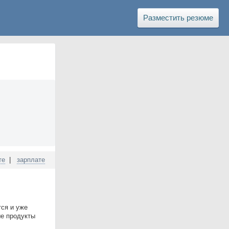
Разместить резюме
те
|
зарплате
тся и уже
ые продукты