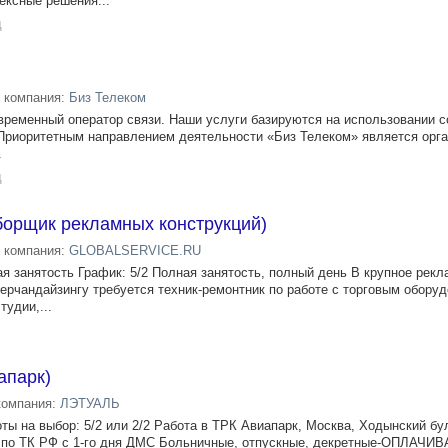
ексные решения...
д
компания:
Биз Телеком
ременный оператор связи. Наши услуги базируются на использовании с
 Приоритетным направлением деятельности «Биз Телеком» является орга
.
д
борщик рекламных конструкций)
компания:
GLOBALSERVICE.RU
я занятость График: 5/2 Полная занятость, полный день В крупное рек
мерчандайзингу требуется техник-ремонтник по работе с торговым обору
тудии,...
апарк)
компания:
ЛЭТУАЛЬ
ы на выбор: 5/2 или 2/2 Работа в ТРК Авиапарк, Москва, Ходынский бул
о по ТК РФ с 1-го дня ДМС Больничные, отпускные, декретные-ОПЛАЧИ