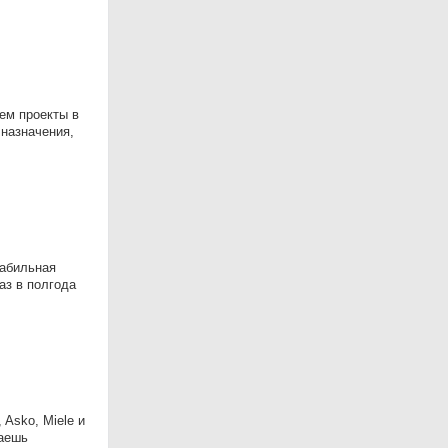
ем проекты в
 назначения,
табильная
аз в полгода
Asko, Miele и
маешь