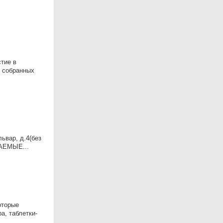
тие в
й собранных
ьвар, д.4(без
ВАЕМЫЕ...
оторые
а, таблетки-