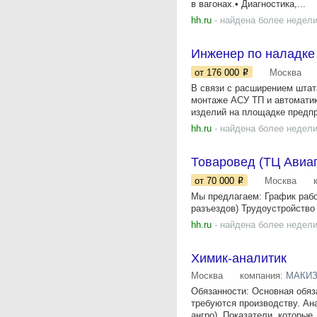
в вагонах.• Диагностика,...
hh.ru
- найдена более недели
Инженер по наладке
от 176 000
Москва
В связи с расширением шта
монтаже АСУ ТП и автоматик
изделий на площадке предпри
hh.ru
- найдена более недели
Товаровед (ТЦ Авиа
от 70 000
Москва
Мы предлагаем: График работ
разъездов) Трудоустройств
hh.ru
- найдена более недели
Химик-аналитик
Москва
компания:
МАКИ
Обязанности: Основная обяз
требуются производству. Ан
ангро). Показатели, которые..