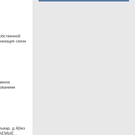
обственной
низация связи
ламное
дованием
ьвар, д.4(без
ВАЕМЫЕ...