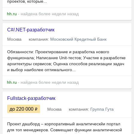
проектов, которые...
hh.ru
- найдена более недели назад
C#/.NET-разработчик
Москва
компания:
Московский Кредитный Банк
Обязанности: Проектирование и разработка нового
функционала; Написание Unit-тестов; Участие в разработке
архитектуры сервисов; Оценка способов реализации задач
и выбор наиболее оптимального...
hh.ru
- найдена более недели назад
Fullstack-разработчик
до 220 000
Москва
компания:
Группа Гута
Проект дашборд – корпоративный аналитическйи портал
для топ менеджеров. Совмещает функции аналитической