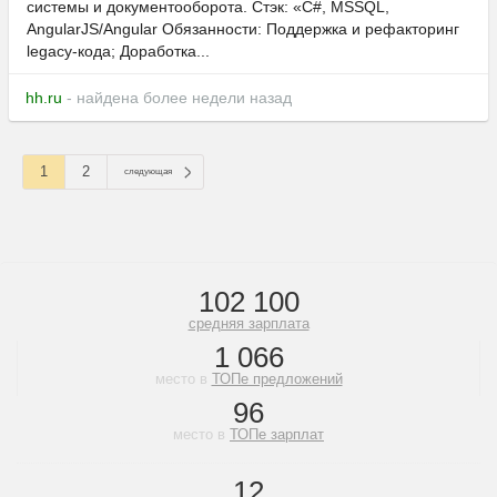
системы и документооборота. Cтэк: «C#, MSSQL,
AngularJS/Angular Обязанности: Поддержка и рефакторинг
legacy-кода; Доработка...
hh.ru
- найдена более недели назад
1
2
следующая
102 100
средняя зарплата
1 066
место в
ТОПе предложений
96
место в
ТОПе зарплат
12