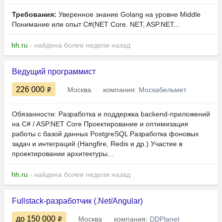
Требования:
Уверенное знание Golang на уровне Middle
Понимание или опыт C#(NET Core. NET, ASP.NET...
hh.ru
- найдена более недели назад
Ведущий программист
226 000
Москва
компания:
Москабельмет
Обязанности: Разработка и поддержка backend-приложений
на C# / ASP.NET Core Проектирование и оптимизация
работы с базой данных PostgreSQL Разработка фоновых
задач и интеграций (Hangfire, Redis и др.) Участие в
проектировании архитектуры...
hh.ru
- найдена более недели назад
Fullstack-разработчик (.Net/Angular)
до 150 000
Москва
компания:
DDPlanet