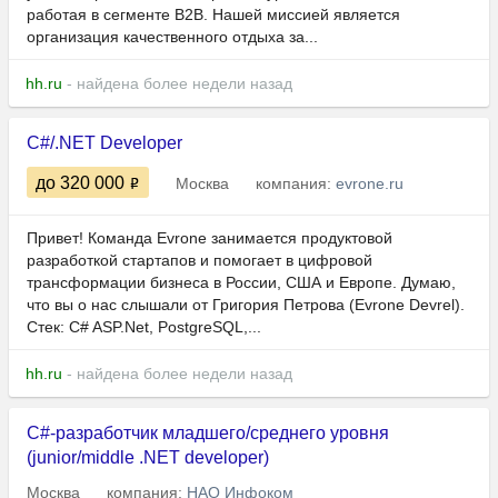
работая в сегменте B2B. Нашей миссией является
организация качественного отдыха за...
hh.ru
- найдена более недели назад
C#/.NET Developer
до 320 000
Москва
компания:
evrone.ru
Привет! Команда Evrone занимается продуктовой
разработкой стартапов и помогает в цифровой
трансформации бизнеса в России, США и Европе. Думаю,
что вы о нас слышали от Григория Петрова (Evrone Devrel).
Стек: C# ASP.Net, PostgreSQL,...
hh.ru
- найдена более недели назад
C#-разработчик младшего/среднего уровня
(junior/middle .NET developer)
Москва
компания:
НАО Инфоком