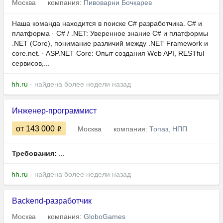
Москва
компания:
Пивоварни Бочкарев
Наша команда находится в поиске C# разработчика. C# и
платформа · C# / .NET: Уверенное знание C# и платформы
.NET (Core), понимание различий между .NET Framework и
сore.net. · ASP.NET Core: Опыт создания Web API, RESTful
сервисов,...
hh.ru
- найдена более недели назад
Инженер-программист
от 143 000
Москва
компания:
Топаз, НПП
Требования:
...
hh.ru
- найдена более недели назад
Backend-разработчик
Москва
компания:
GloboGames