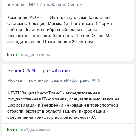
компания:
НПП ИнтелКластерСистем
Компания: АО «НПП Интеллектуальные Кластерные
Системы» Локация: Москва (м. Нагатинская) Формат
работы: Возможен гибридный формат после
испытательного срока Занятость: Полная О нас: Мы —
аккредитованная IT-компания с 20-летним...
hh.ru
- найдена вчера
Senior C#/.NET-разработчик
Москва
компания:
ЗащитаИнфоТранс, ФГУП
ФГУП "ЗащитаИнфоТранс" - аккредитованная
государственная IT-компания, специализирующаяся на
цифровизации и внедрении инноваций в транспортной
отрасли, эксперт в области защиты информации и
обеспечения транспортной безопасности.С...
hh.ru
- найдена вчера