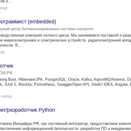
в и...
азад
ограммист (embedded)
рный центр Автоматизированные системы контроля
зводственная компания полного цикла. Мы занимаемся поставкой и разр
м микроэлектроники и электрических устройств, радиоэлектронной аппа
лексов. В...
зад
ботчик
ДОМ.РФ
ing Boot, Hibernate/JPA, PostgreSQL, Oracle, Kafka, AqtiveMQ/Artemis, Do
b, JUnit 5, Mockito, Prometheus, Swagger/Open API, IntelliJ IDEA, Angular, 
 назад
per/разработчик Python
тована Минцифры РФ, как системный интегратор, предоставляем компл
обеспечению информационной безопасности, разработке ПО и внедрению