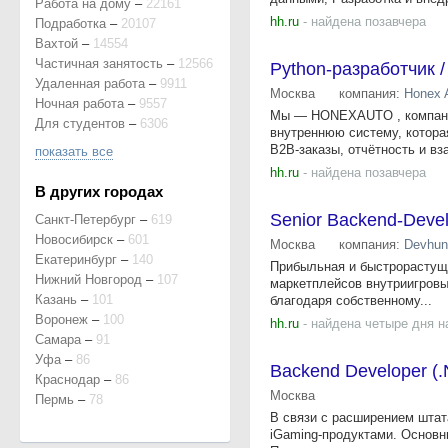
Работа на дому
–
22161
hh.ru
- найдена позавчера
Подработка
–
20107
Вахтой
–
14554
Частичная занятость
–
12566
Python-разработчик 
Удаленная работа
–
9911
Москва
компания:
Honex 
Ночная работа
–
9557
Мы — HONEXAUTO , компания
Для студентов
–
6306
внутреннюю систему, которая
B2B-заказы, отчётность и вз
показать все
hh.ru
- найдена позавчера
В других городах
Senior Backend‑Devel
Санкт-Петербург
–
619
Новосибирск
–
601
Москва
компания:
Devhun
Екатеринбург
–
140
Прибыльная и быстрорастуща
Нижний Новгород
–
107
маркетплейсов внутриигровы
Казань
–
101
благодаря собственному...
Воронеж
–
100
hh.ru
- найдена четыре дня н
Самара
–
91
Уфа
–
86
Backend Developer (.
Краснодар
–
86
Москва
Пермь
–
78
В связи с расширением штат
iGaming‑продуктами. Основны