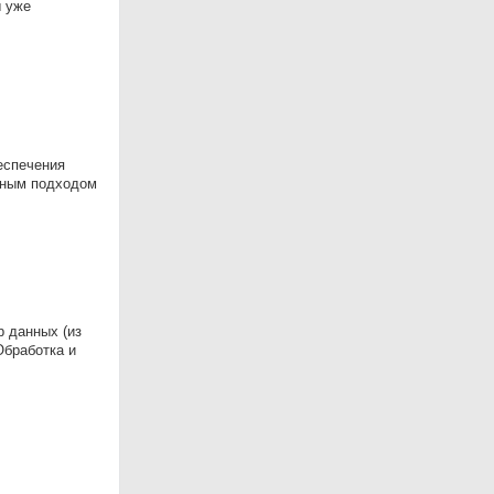
ы уже
еспечения
рным подходом
р данных (из
Обработка и