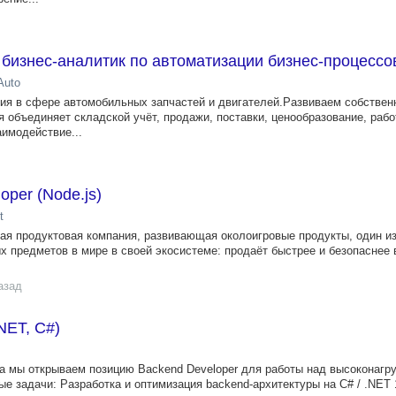
/ бизнес-аналитик по автоматизации бизнес-процессо
Auto
 в сфере автомобильных запчастей и двигателей.Развиваем собствен
 объединяет складской учёт, продажи, поставки, ценообразование, работ
аимодействие...
oper (Node.js)
t
я продуктовая компания, развивающая околоигровые продукты, один и
х предметов в мире в своей экосистеме: продаёт быстрее и безопаснее 
азад
NET, C#)
а мы открываем позицию Backend Developer для работы над высоконаг
е задачи: Разработка и оптимизация backend‑архитектуры на C# / .NET 