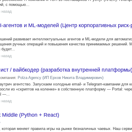
ий, с помощью...
 назад
AI-агентов и ML-моделей (Центр корпоративных риск
ешений развивает интеллектуальных агентов и ML-модели для автомати
ращения ручных операций и повышения качества принимаемых решений.
 будет...
 назад
ист / вайбкодер (разработка внутренней платформы
компания:
Polza Agency (ИП Ерхов Никита Владимирович)
утрич агентство. Запускаем холодные email- и Telegram-кампании для 
росли из «скриптов на коленке» в собственную платформу — Portal: чер
l —...
 назад
 Middle (Python + React)
о
которая меняет правила игры на рынке безналичных чаевых. Наш серви