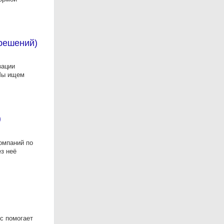
-решений)
зации
 Мы ищем
)
компаний по
ез неё
с помогает