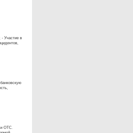
 - Участие в
нцидентов,
 банковскую
ость,
 и OTC.
формой