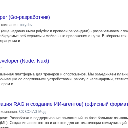
per (Go-разработчик)
компания:
polydev
 (еще недавно были polydev и провели ребрендинг) - разрабатываем сло
абируемые веб-сервисы и мобильные приложения с нуля. Выбираем техн
грациями и...
eveloper (Node, Nuxt)
ss
ременная платформа для тренеров и спортсменов. Мы объединяем плани
ронизацию со спортивными устройствами, работу с календарями, статист
ером и...
зация RAG и создание ИИ-агентов) (офисный формат
компания:
СК СОГАЗ-Мед
ачи: Разработка и поддерживание приложений на базе больших языков
(ML); Создание ассистентов и агентов для автоматизации коммуникаций 
ение...