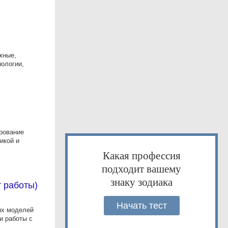
жные,
ологии,
рование
икой и
Какая профессия
подходит вашему
знаку зодиака
 работы)
Начать тест
ых моделей
и работы с