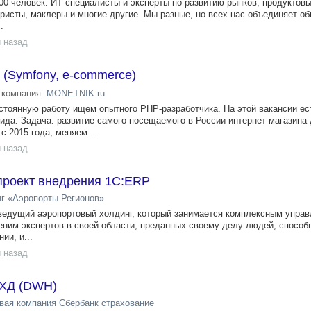
0 человек: ИТ-специалисты и эксперты по развитию рынков, продуктовы
исты, маклеры и многие другие. Мы разные, но всех нас объединяет об
.
 назад
r (Symfony, e-commerce)
компания:
MONETNIK.ru
тоянную работу ищем опытного PHP-разработчика. На этой вакансии ес
ида. Задача: развитие самого посещаемого в России интернет-магазина
 2015 года, меняем...
 назад
 проект внедрения 1С:ERP
г «Аэропорты Регионов»
ведущий аэропортовый холдинг, который занимается комплексным управ
еним экспертов в своей области, преданных своему делу людей, способ
ии, и...
 назад
КХД (DWH)
вая компания Сбербанк страхование