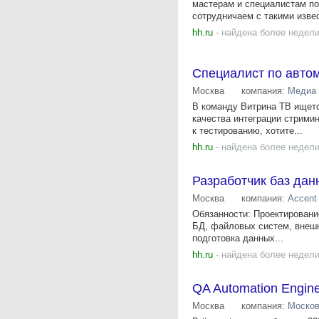
мастерам и специалистам по
сотрудничаем с такими изве
hh.ru
- найдена более недели
Специалист по авто
Москва
компания:
Медиа
В команду Витрина ТВ ищетс
качества интеграции стрими
к тестированию, хотите...
hh.ru
- найдена более недели
Разработчик баз дан
Москва
компания:
Accent 
Обязанности: Проектировани
БД, файловых систем, внешн
подготовка данных...
hh.ru
- найдена более недели
QA Automation Engine
Москва
компания:
Москов