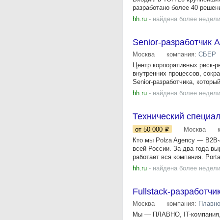
разработано более 40 решен
hh.ru
- найдена более недели
Senior-разработчик 
Москва
компания:
СБЕР
Центр корпоративных риск-р
внутренних процессов, сок
Senior-разработчика, который
hh.ru
- найдена более недели
Технический специал
от 50 000
Москва
Кто мы Polza Agency — B2B-а
всей России. За два года вы
работает вся компания. Porta
hh.ru
- найдена более недели
Fullstack-разработчик
Москва
компания:
Плавн
Мы — ПЛАВНО, IT-компания, 