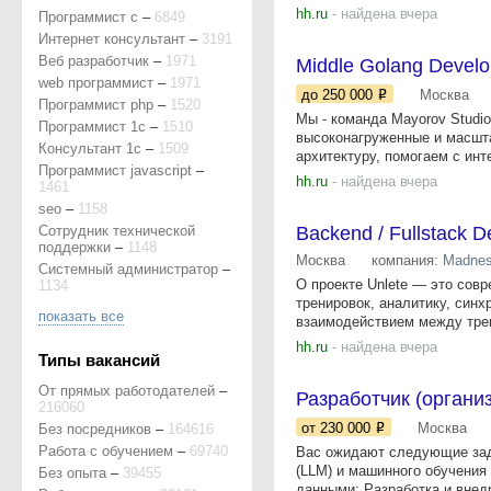
hh.ru
- найдена вчера
Программист c
–
6849
Интернет консультант
–
3191
Веб разработчик
–
1971
Middle Golang Develo
web программист
–
1971
до 250 000
Москва
Программист php
–
1520
Мы - команда Mayorov Studio
Программист 1с
–
1510
высоконагруженные и масшт
Консультант 1с
–
1509
архитектуру, помогаем с инте
Программист javascript
–
hh.ru
- найдена вчера
1461
seo
–
1158
Сотрудник технической
Backend / Fullstack D
поддержки
–
1148
Москва
компания:
Madne
Системный администратор
–
О проекте Unlete — это сов
1134
тренировок, аналитику, синх
показать все
взаимодействием между трен
hh.ru
- найдена вчера
Типы вакансий
От прямых работодателей
–
Разработчик (органи
216060
от 230 000
Москва
Без посредников
–
164616
Работа с обучением
–
69740
Вас ожидают следующие зад
(LLM) и машинного обучения 
Без опыта
–
39455
данными; Разработка и внедр