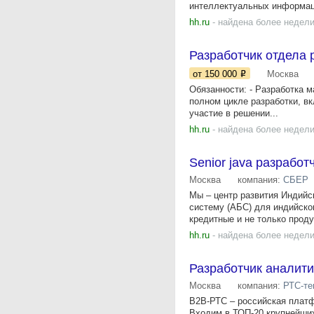
интеллектуальных информаци
hh.ru
- найдена более недели
Разработчик отдела 
от 150 000
Москва
Обязанности: - Разработка м
полном цикле разработки, вк
участие в решении...
hh.ru
- найдена более недели
Senior java разрабо
Москва
компания:
СБЕР
Мы – центр развития Индийс
систему (АБС) для индийског
кредитные и не только продук
hh.ru
- найдена более недели
Разработчик аналити
Москва
компания:
РТС-те
B2B-РТС – российская платф
Входим в ТОП-20 крупнейших