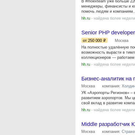
В #moexteam уже больше 220
менеджеры, финансисты и юр
помочь людям и компаниям..
hh.ru
- найдена более недели
Senior PHP develope
от 250 000
Москва
На полностью удалённую пос
возможность вырасти в тимл
коллекционеров — работаем с
hh.ru
- найдена более недели
Бизнес-аналитик на
Москва
компания:
Холдин
УК «Аэропорты Регионов» – 
развитием аэропортов. Мы ц
свой вклад в развитие компан
hh.ru
- найдена более недели
Middle разработчик 
Москва
компания:
Страхо