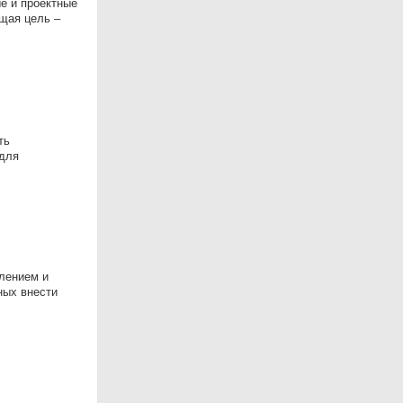
е и проектные
щая цель –
ть
 для
лением и
ных внести