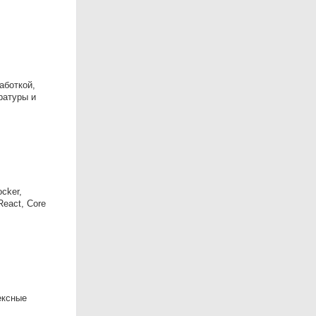
аботкой,
ратуры и
cker,
React, Core
ексные