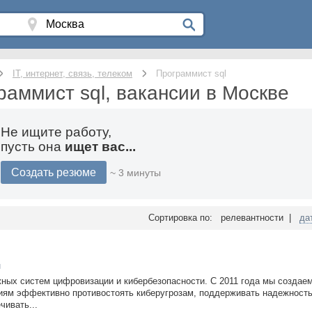
IT, интернет, связь, телеком
Программист sql
раммист sql, вакансии в Москве
Не ищите работу,
пусть она
ищет вас...
Создать резюме
~ 3 минуты
Сортировка по: релевантности |
да
н
жных систем цифровизации и кибербезопасности. С 2011 года мы создаем
иям эффективно противостоять киберугрозам, поддерживать надежност
чивать...