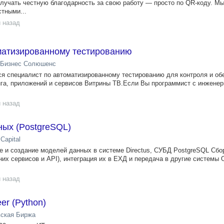
лучать честную благодарность за свою работу — просто по QR-коду. М
стными...
 назад
матизированному тестированию
 Бизнес Солюшенс
я специалист по автоматизированному тестированию для контроля и об
нга, приложений и сервисов Витрины ТВ.Если Вы программист с инжене
 назад
ных (PostgreSQL)
Capital
е и создание моделей данных в системе Directus, СУБД PostgreSQL Сбо
их сервисов и API), интеграция их в ЕХД и передача в другие системы 
 назад
er (Python)
ская Биржа