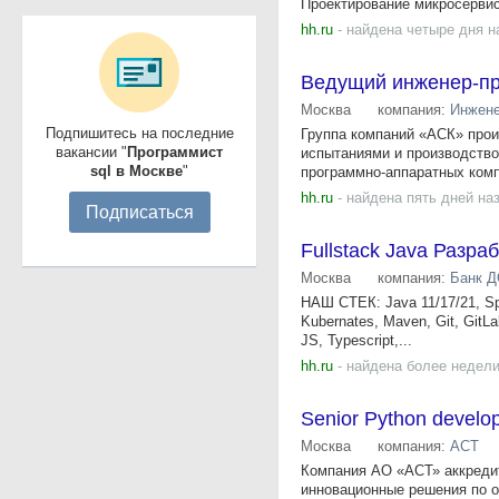
Проектирование микросервисо
hh.ru
- найдена четыре дня н
Ведущий инженер-пр
Москва
компания:
Инжене
Подпишитесь на последние
Группа компаний «АСК» прои
вакансии "
Программист
испытаниями и производство
sql в Москве
"
программно-аппаратных комп
hh.ru
- найдена пять дней на
Подписаться
Fullstack Java Разра
Москва
компания:
Банк 
НАШ СТЕК: Java 11/17/21, Spr
Kubernates, Maven, Git, GitLa
JS, Typescript,...
hh.ru
- найдена более недели
Senior Python develo
Москва
компания:
АСТ
Компания АО «АСТ» аккреди
инновационные решения по 