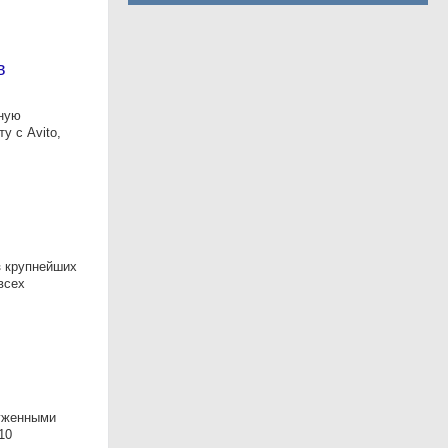
в
ную
у с Avito,
з крупнейших
всех
руженными
10