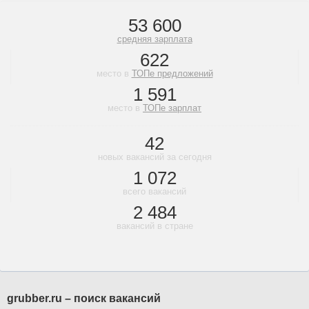
53 600
средняя зарплата
622
место в
ТОПе предложений
1 591
место в
ТОПе зарплат
42
новых вакансий за сегодня
1 072
всего вакансий
2 484
вакансий в стране
grubber.ru – поиск вакансий