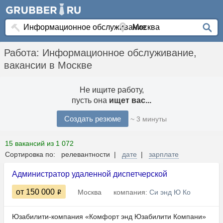
Работа: Информационное обслуживание,
вакансии в Москве
Не ищите работу,
пусть она
ищет вас...
Создать резюме
~ 3 минуты
15 вакансий из 1 072
Сортировка по: релевантности |
дате
|
зарплате
Администратор удаленной диспетчерской
от 150 000
Москва
компания:
Си энд Ю Ко
Юзабилити-компания «Комфорт энд Юзабилити Компани»