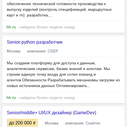
обеспечение технической готовности производства к
выпуску изделий (контроль спецификаций, маршрутных
карт и тп). разработка,...
hh.ru
- найдена более недели назад
Senior-python разработчик
Москва
компания:
СБЕР
Мы создаем платформу для доступа к данным,
аналитическим сервисам, базам знаний и агентам. Мы
строим единую точку входа для сотен команд и
агентов.Обязанности Разрабатывать механизмы загрузки из
новых источников данных Оптимизировать...
hh.ru
- найдена более недели назад
Senior/middle+ UI/UX дизайнер (GameDev)
до 200 000
Москва
компания:
Скайтек