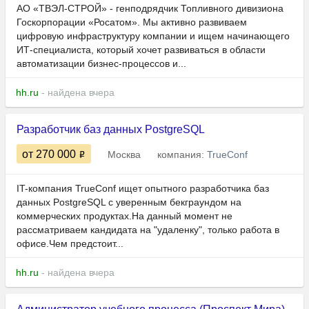
АО «ТВЭЛ-СТРОЙ» - генподрядчик Топливного дивизиона
Госкорпорации «Росатом». Мы активно развиваем
цифровую инфраструктуру компании и ищем начинающего
ИТ-специалиста, который хочет развиваться в области
автоматизации бизнес-процессов и...
hh.ru
- найдена вчера
Разработчик баз данных PostgreSQL
от 270 000
Москва
компания:
TrueConf
IT-компания TrueConf ищет опытного разработчика баз
данных PostgreSQL с уверенным бекграундом на
коммерческих продуктах.На данный момент не
рассматриваем кандидата на "удаленку", только работа в
офисе.Чем предстоит...
hh.ru
- найдена вчера