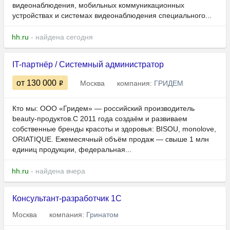
видеонаблюдения, мобильных коммуникационных
устройствах и системах видеонаблюдения специального...
hh.ru
- найдена сегодня
IT-партнёр / Системный администратор
от 130 000
Москва
компания:
ГРИДЕМ
Кто мы: ООО «Гридем» — российский производитель
beauty‑продуктов.С 2011 года создаём и развиваем
собственные бренды красоты и здоровья: BISOU, monolove,
ORIATIQUE. Ежемесячный объём продаж — свыше 1 млн
единиц продукции, федеральная...
hh.ru
- найдена вчера
Консультант-разработчик 1С
Москва
компания:
Гринатом