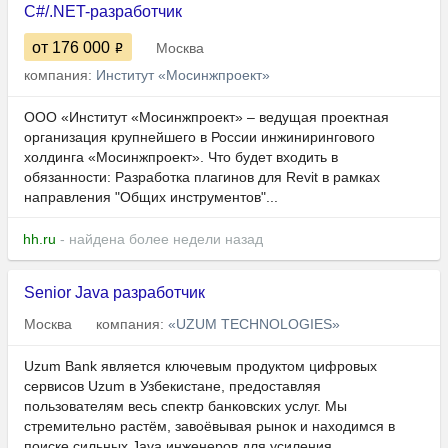
C#/.NET-разработчик
от 176 000
Москва
компания:
Институт «Мосинжпроект»
ООО «Институт «Мосинжпроект» – ведущая проектная
организация крупнейшего в России инжинирингового
холдинга «Мосинжпроект». Что будет входить в
обязанности: Разработка плагинов для Revit в рамках
направления "Общих инструментов"...
hh.ru
- найдена более недели назад
Senior Java разработчик
Москва
компания:
«UZUM TECHNOLOGIES»
Uzum Bank является ключевым продуктом цифровых
сервисов Uzum в Узбекистане, предоставляя
пользователям весь спектр банковских услуг. Мы
стремительно растём, завоёвывая рынок и находимся в
поиске сильных Java инженеров для усиления...