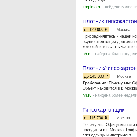
zarplata.ru
- найдена более н
Плотник-гипсокарто
от 120 000
Москва
Присоединяйтесь к нашей к
осуществляющей деятельност
который готов стать частью 
hh.ru
- найдена более недели
Плотник/гипсокарто
до 143 000
Москва
Требования:
Почему мы: Офи
Объект находится в г. Москва
hh.ru
- найдена более недели
Гипсокартонщик
от 115 700
Москва
Почему мы: Официальная зар
находится в г. Москва. Граф
спецодежду и инструмент....