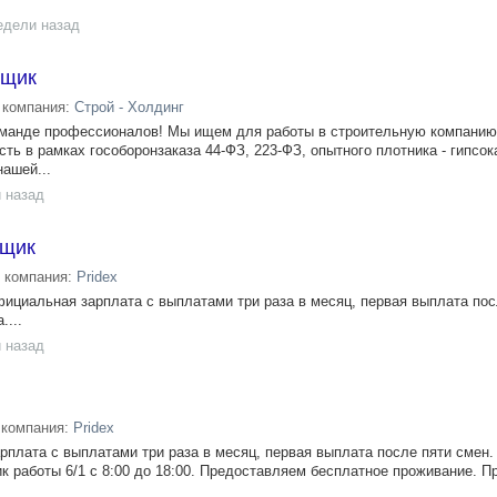
едели назад
нщик
компания:
Строй - Холдинг
оманде профессионалов! Мы ищем для работы в строительную компанию
ь в рамках гособоронзаказа 44-ФЗ, 223-ФЗ, опытного плотника - гипсок
нашей...
 назад
нщик
компания:
Pridex
циальная зарплата с выплатами три раза в месяц, первая выплата пос
....
 назад
компания:
Pridex
плата с выплатами три раза в месяц, первая выплата после пяти смен.
ик работы 6/1 с 8:00 до 18:00. Предоставляем бесплатное проживание. 