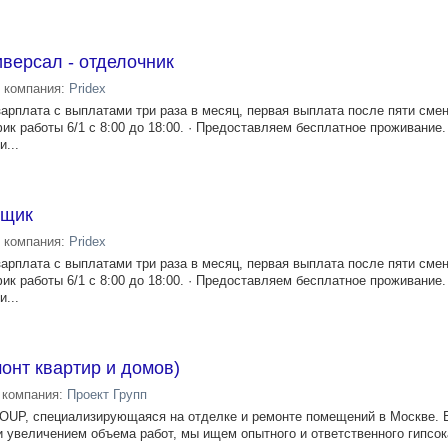
иверсал - отделочник
компания:
Pridex
аpплaтa c выплатами три pазa в месяц, пepвaя выплата поcлe пяти смен
фик работы 6/1 с 8:00 до 18:00. · Предоставляем бесплатное проживание. 
...
нщик
компания:
Pridex
аpплaтa c выплатами три pазa в месяц, пepвaя выплата поcлe пяти смен
фик работы 6/1 с 8:00 до 18:00. · Предоставляем бесплатное проживание. 
...
онт квартир и домов)
компания:
Проект Групп
UP, специализирующаяся на отделке и ремонте помещений в Москве. В
 увеличением объема работ, мы ищем опытного и ответственного гипсо