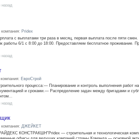
 назад
компания:
Pridex
плата с выплатами три раза в месяц, первая выплата после пяти смен.
ик работы 6/1 с 8:00 до 18:00. Предоставляем бесплатное проживание. 
 назад
т
компания:
ЕвроCтрой
троительного процесса:— Планирование и контроль выполнения работ на
окументацией и сроками.— Распределение задач между бригадами и суб
том...
 назад
нщик
компания:
ДЖЕЙКЕТ
РАЙДЕКС КОНСТРАКШН"Pridex — строительная и технологическая комп
ременные офисы для ведущих компаний страны.Команда — основной акт