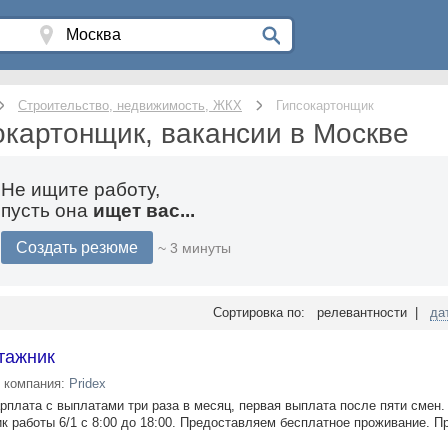
Строительство, недвижимость, ЖКХ
Гипсокартонщик
окартонщик, вакансии в Москве
Не ищите работу,
пусть она
ищет вас...
Создать резюме
~ 3 минуты
Сортировка по: релевантности |
да
тажник
компания:
Pridex
плата с выплатами три раза в месяц, первая выплата после пяти смен.
ик работы 6/1 с 8:00 до 18:00. Предоставляем бесплатное проживание. 