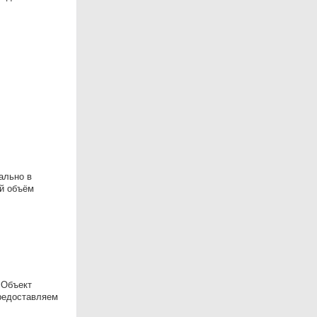
ально в
ый объём
 Объект
Предоставляем