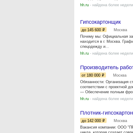
hh.ru
- найдена более недели
Гипсокартонщик
до 145 600
Москва
Почему мы: Официальная зар
находится в г. Москвa. Граф
спецодежду и...
hh.ru
- найдена более недели
Производитель рабо
от 180 000
Москва
Обязанности: Организация с
соответствии с проектной д
— Обеспечение полным фрон
hh.ru
- найдена более недели
Плотник-гипсокарто
до 142 000
Москва
Вакансия компании: ООО "П
цикла, которая создает сов