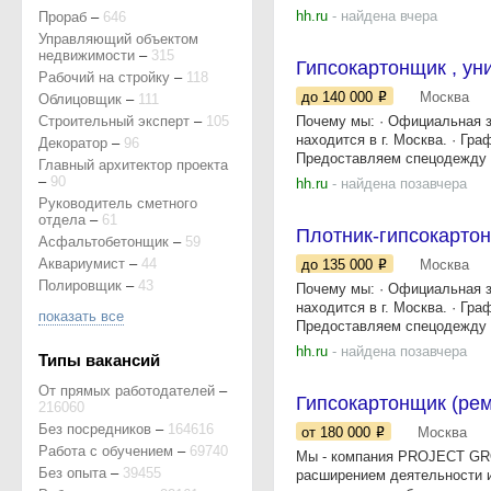
hh.ru
- найдена вчера
Прораб
–
646
Управляющий объектом
недвижимости
–
315
Гипсокартонщик , ун
Рабочий на стройку
–
118
до 140 000
Москва
Облицовщик
–
111
Строительный эксперт
–
105
Почему мы: · Официaльнaя з
находится в г. Москва. · Гра
Декоратор
–
96
Предоставляем спецодежду и
Главный архитектор проекта
–
90
hh.ru
- найдена позавчера
Руководитель сметного
отдела
–
61
Плотник-гипсокарто
Асфальтобетонщик
–
59
Аквариумист
–
44
до 135 000
Москва
Полировщик
–
43
Почему мы: · Официaльнaя з
находится в г. Москва. · Гра
показать все
Предоставляем спецодежду и
hh.ru
- найдена позавчера
Типы вакансий
От прямых работодателей
–
Гипсокартонщик (рем
216060
Без посредников
–
164616
от 180 000
Москва
Работа с обучением
–
69740
Мы - компания PROJECT GRO
Без опыта
–
39455
расширением деятельности и