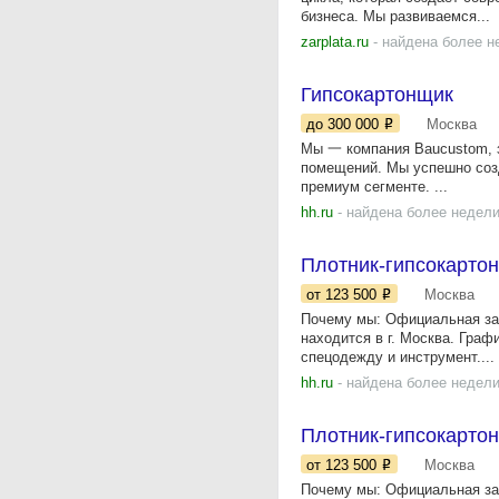
бизнеса. Мы развиваемся...
zarplata.ru
- найдена более н
Гипсокартонщик
до 300 000
Москва
Мы 一 компания Baucustom, з
помещений. Мы успешно соз
премиум сегменте. ...
hh.ru
- найдена более недели
Плотник-гипсокартон
от 123 500
Москва
Почему мы: Официальная зар
находится в г. Москва. Граф
спецодежду и инструмент....
hh.ru
- найдена более недели
Плотник-гипсокартон
от 123 500
Москва
Почему мы: Официальная зар