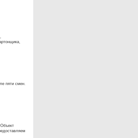
,
артонщика,
ле пяти смен.
 Объект
Предоставляем