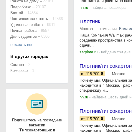
плотника для работы на наши
Работа на дому
–
22161
Подработка
–
20107
hh.ru
- найдена позавчера
Вахтой
–
14554
Частичная занятость
–
12566
Плотник
Удаленная работа
–
9911
Москва
компания:
Воллма
Ночная работа
–
9557
Наша Компания Wallmax рабо
Для студентов
–
6306
созданию пространства в ком
показать все
сдачи...
zarplata.ru
- найдена три дня
В других городах
Самара
–
2
Плотник/гипсокарто
Кемерово
–
1
от 115 700
Москва
Почему мы: Официальная зар
находится в г. Москва. Граф
спецодежду и...
hh.ru
- найдена шесть дней н
Плотник/гипсокарто
от 115 700
Москва
Подпишитесь на последние
вакансии
Почему мы: Официальная зар
"
Гипсокартонщик в
находится в г. Москва. Граф