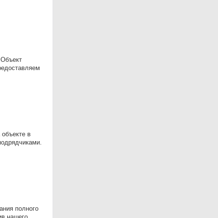
 Объект
Предоставляем
 объекте в
подрядчиками.
ания полного
ив нашего