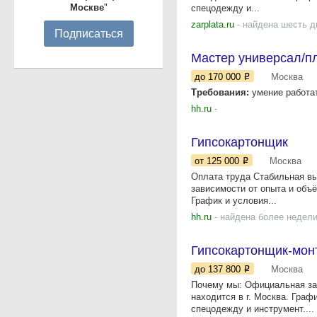
Москве
"
спецодежду и...
zarplata.ru
- найдена шесть д
Подписаться
Мастер универсал/п
до 170 000
Москва
Требования:
умение работат
hh.ru
-
Гипсокартонщик
от 125 000
Москва
Оплата труда Стабильная вы
зависимости от опыта и объ
График и условия...
hh.ru
- найдена более недели
Гипсокартонщик-мон
до 137 800
Москва
Почему мы: Официальная зар
находится в г. Москва. Граф
спецодежду и инструмент....