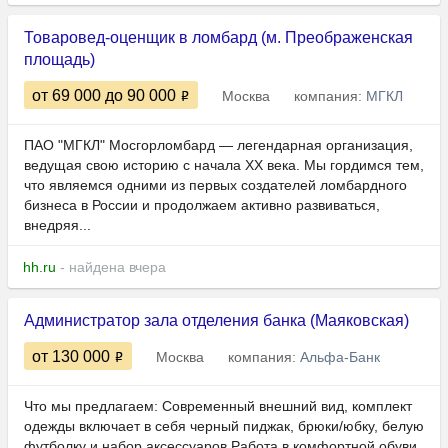
Товаровед-оценщик в ломбард (м. Преображенская
площадь)
от 69 000
до 90 000
Москва
компания:
МГКЛ
ПАО "МГКЛ" Мосгорломбард — легендарная организация,
ведущая свою историю с начала XX века. Мы гордимся тем,
что являемся одними из первых создателей ломбардного
бизнеса в России и продолжаем активно развиваться,
внедряя...
hh.ru
- найдена вчера
Администратор зала отделения банка (Маяковская)
от 130 000
Москва
компания:
Альфа-Банк
Что мы предлагаем: Современный внешний вид, комплект
одежды включает в себя черный пиджак, брюки/юбку, белую
футболку и набор аксессуаров Работа в комфортной обуви