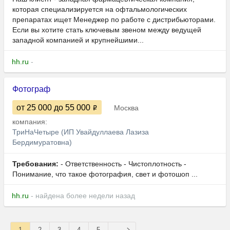
которая специализируется на офтальмологических
препаратах ищет Менеджер по работе с дистрибьюторами.
Если вы хотите стать ключевым звеном между ведущей
западной компанией и крупнейшими...
hh.ru
-
Фотограф
от 25 000
до 55 000
Москва
компания:
ТриНаЧетыре (ИП Увайдуллаева Лазиза
Бердимуратовна)
Требования:
- Ответственность - Чистоплотность -
Понимание, что такое фотография, свет и фотошоп ...
hh.ru
- найдена более недели назад
1
2
3
4
5