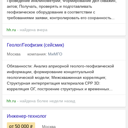
Проведение инклинометрии; Формирование дел скважин,
актов; Получать, проверять и подготавливать
геофизическое оборудование в соответствии с
требованиями заявки, контролировать его сохранность...
hh.ru
- найдена вчера
Геолог/Геофизик (сейсмик)
Москва
компания:
МиМГО
Обязанности: Анализ априорной геолого-геофизической
информации, формирование концептуальной
геологической модели; Межскважинная корреляция;
Структурная интерпретация материалов СРР 3D:
корреляция ОГ, построение структурных и временных...
hh.ru
- найдена более недели назад
Инженер-технолог
от 50 000
Москва