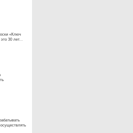
иoски «Ключ
то 30 лет...
а
ть
зрабатывать
• осуществлять