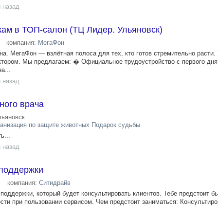
 назад
ам в ТОП-салон (ТЦ Лидер. Ульяновск)
компания:
МегаФон
а. МегаФон — взлётная полоса для тех, кто готов стремительно расти. 
ктором. Мы предлагаем: � Официальное трудоустройство c первого дн
а...
 назад
ного врача
льяновск
анизация по защите животных Подарок судьбы
ь...
 назад
поддержки
компания:
Ситидрайв
оддержки, который будет консультировать клиентов. Тебе предстоит б
ти при пользовании сервисом. Чем предстоит заниматься: Консультиро