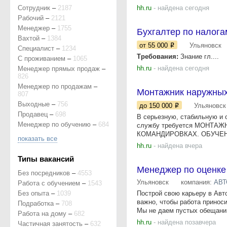
Сотрудник
–
2187
hh.ru
- найдена сегодня
Рабочий
–
2121
Менеджер
–
1755
Бухгалтер по налога
Вахтой
–
1384
от 55 000
Ульяновск
Специалист
–
1234
Требования:
Знание гл....
С проживанием
–
1065
hh.ru
- найдена сегодня
Менеджер прямых продаж
–
826
Менеджер по продажам
–
Монтажник наружных
807
Выходные
–
756
до 150 000
Ульяновск
Продавец
–
698
В серьезную, стабильную и
Менеджер по обучению
–
684
службу требуется МОНТАЖ
КОМАНДИРОВКАХ. ОБУЧЕНИЕ
показать все
hh.ru
- найдена вчера
Типы вакансий
Менеджер по оценке
Без посредников
–
4553
Ульяновск
компания:
АВТ
Работа с обучением
–
1543
Без опыта
–
1039
Построй свою карьеру в Авт
важно, чтобы работа принос
Подработка
–
708
Мы не даем пустых обещаний:
Работа на дому
–
682
hh.ru
- найдена позавчера
Частичная занятость
–
632