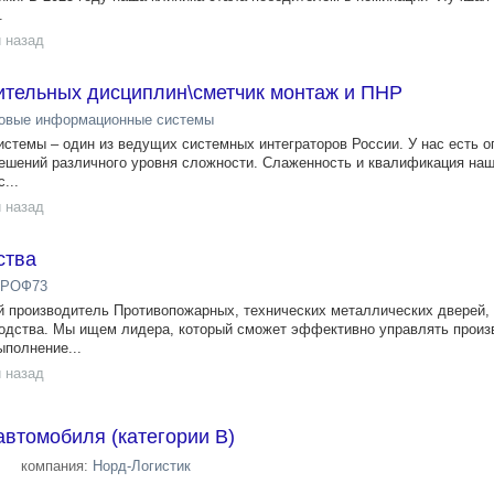
.
 назад
ительных дисциплин\сметчик монтаж и ПНР
овые информационные системы
темы – один из ведущих системных интеграторов России. У нас есть о
 решений различного уровня сложности. Слаженность и квалификация на
...
 назад
ства
РОФ73
производитель Противопожарных, технических металлических дверей,
водства. Мы ищем лидера, который сможет эффективно управлять прои
ыполнение...
 назад
автомобиля (категории В)
компания:
Норд-Логистик