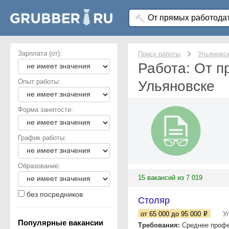
Зарплата (от):
Поиск работы
Ульяновс
Работа: От п
Опыт работы:
Ульяновске
Форма занятости:
График работы:
Образование:
15 вакансий из 7 019
без посредников
Столяр
от 65 000
до 95 000
У
Популярные вакансии
Требования:
Среднее профес