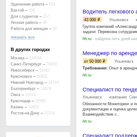
Удаленная работа
–
551
Вахтой
–
338
Водитель легкового
Для студентов
–
157
43 000
Ульяновск
Ночная работа
–
90
Группа компаний «Александр
Работа для женщин
–
82
задачи: Перевозка сотрудни
показать все
hh.ru
- найдена пять дней на
В других городах
Менеджер по аренд
Москва
–
216060
от 50 000
Ульяновск
Санкт-Петербург
–
70833
Требования:
Опыт в арендно
Новосибирск
–
19163
hh.ru
-
Красноярск
–
16801
Нижний Новгород
–
14718
Екатеринбург
–
13878
Специалист по тенд
Омск
–
12574
Ульяновск
компания:
Сим
Краснодар
–
11989
Обязанности Мониторинг и п
Казань
–
11652
документации и оценка целес
Ростов-на-Дону
–
11318
Взаимодействие с...
hh.ru
-
Специалист поддерж