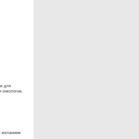
ов для
 онкологии,
и желанием