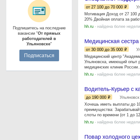
от 27 100
до 70 000
У
Мотивация Доход от 27 100 
20% Двойная оплата за рабо
hh.ru
- найдена более недели
Подпишитесь на последние
вакансии "
От прямых
работодателей в
Медицинская сестра 
Ульяновске
"
от 30 000
до 35 000
У
Подписаться
Медицинский центр "Академи
Ульяновска, имеющий опыт р
медицинских клиник России..
hh.ru
- найдена более недели
Водитель-Курьер с к
до 190 000
Ульяновск
Хочешь иметь выплаты до 10
преимущества: Зарабатывайт
слоты по времени (от 1 до 12
hh.ru
- найдена более недели
Повар холодного це