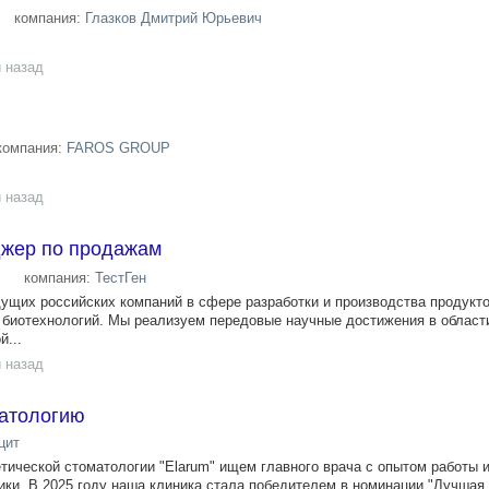
компания:
Глазков Дмитрий Юрьевич
 назад
компания:
FAROS GROUP
 назад
жер по продажам
компания:
ТестГен
дущих российских компаний в сфере разработки и производства продукт
 биотехнологий. Мы реализуем передовые научные достижения в области
й...
 назад
матологию
цит
тической стоматологии "Elarum" ищем главного врача с опытом работы 
ники. В 2025 году наша клиника стала победителем в номинации "Лучшая