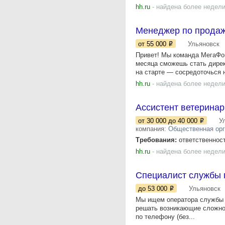
hh.ru
- найдена более недели
Менеджер по продаж
от 55 000
Ульяновск
Пpивет! Мы комaндa МeгаФон
месяца сможешь стать дире
на старте — сосредоточься н
hh.ru
- найдена более недели
Ассистент ветеринар
от 30 000
до 40 000
У
компания:
Общественная орг
Требования:
ответственност
hh.ru
- найдена более недели
Специалист службы 
до 53 000
Ульяновск
Мы ищем оператора службы п
решать возникающие сложнос
по телефону (без...