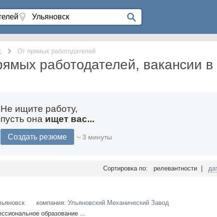
к
От прямых работодателей
рямых работодателей, вакансии в
Не ищите работу,
пусть она
ищет вас...
Создать резюме
~ 3 минуты
Сортировка по: релевантности |
да
льяновск
компания:
Ульяновский Механический Завод
сиональное образование ...