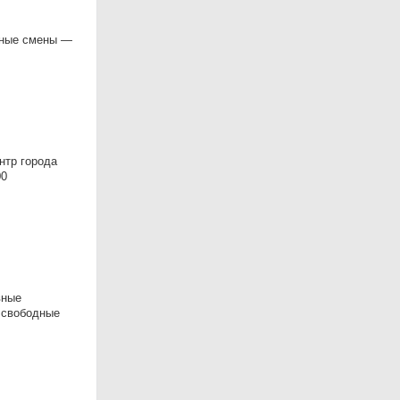
очные смены —
нтр города
00
вные
 свободные