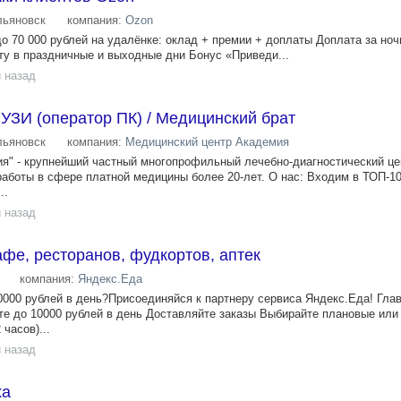
льяновск
компания:
Ozon
до 70 000 рублей на удалёнке: оклад + премии + доплаты Доплата за н
ту в праздничные и выходные дни Бонус «Приведи...
 назад
УЗИ (оператор ПК) / Медицинский брат
льяновск
компания:
Медицинский центр Академия
я" - крупнейший частный многопрофильный лечебно-диагностический це
аботы в сфере платной медицины более 20-лет. О нас: Входим в ТОП-1
..
 назад
афе, ресторанов, фудкортов, аптек
компания:
Яндекс.Еда
000 рублей в день?Присоединяйся к партнеру сервиса Яндекс.Еда! Гла
е до 10000 рублей в день Доставляйте заказы Выбирайте плановые или
 часов)...
 назад
ха