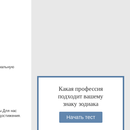
нальную
Какая профессия
подходит вашему
знаку зодиака
ы.Для нас
достижения.
Начать тест