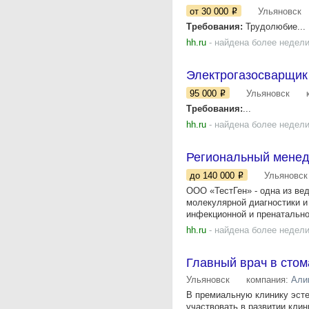
от 30 000
Ульяновск
Требования:
Трудолюбие...
hh.ru
- найдена более недели
Электрогазосварщик
95 000
Ульяновск
Требования:
...
hh.ru
- найдена более недели
Региональный менед
до 140 000
Ульяновск
ООО «ТестГен» - одна из ве
молекулярной диагностики и
инфекционной и пренатально
hh.ru
- найдена более недели
Главный врач в сто
Ульяновск
компания:
Али
В премиальную клинику эсте
участвовать в развитии кли