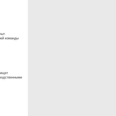
пыт
шей команды
 ищет
зводственными