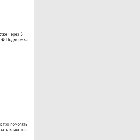
Уже через 3
я � Поддержка
ыстро помогать
вать клиентов