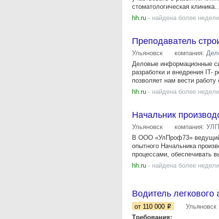
стоматологическая клиника..
hh.ru
- найдена более недели
Преподаватель стро
Ульяновск
компания:
Дел
Деловые информационные сис
разработки и внедрения IT-
позволяет нам вести работу с
hh.ru
- найдена более недели
Начальник производ
Ульяновск
компания:
УЛП
В ООО «УлПроф73» ведущий 
опытного Начальника произ
процессами, обеспечивать в
hh.ru
- найдена более недели
Водитель легкового 
от 110 000
Ульяновск
Требования:
...