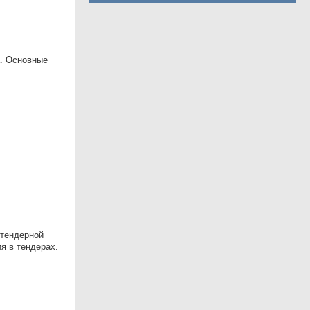
a. Основные
 тендерной
я в тендерах.