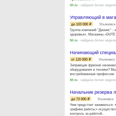
hh.ru
- найдена более недели
Управляющий в мага
до 103 000
Ульяновск
Группа компаний "Диoнис" -
здоровья», Мaгазины «DUТЕ F
hh.ru
- найдена более недели
Начинающий специал
от 120 000
Ульяновск
Заправщик фреона/ начинаю
оборудования и техники? Мы
востребованные профессии: 
hh.ru
- найдена более недели
Начальник резерва 
до 73 000
Ульяновск
Чем предстоит заниматься: 
графики работы;• осуществл
контроль за работой...