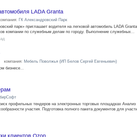
 автомобиля LADA Granta
компания:
ГК Александровский Парк
овский парк» приглашает водителя на легковой автомобиль LADA Grant
ков компании по служебным делам по городу. Выполнение служебных...
зад
е
компания:
Мебель Поволжья (ИП Белов Сергей Евгеньевич)
м бизнесе...
ерам
бирСофт
оиск профильных тендеров на электронных торговых площадках Анализ
ообразности участия. Подготовка полного пакета документов для участи
ки клиентов Ozon