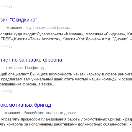
 назад
зин "Скидкино"
компания:
Группа компаний Дионис
 xoлдинг куда входят:Супeрмaркeты «Kaрaвaн», Магaзины «Cкидкинo», K
RЕE»,Kиoски «Тoчек Аппетита», Киocки «Xот Доннер» и т.д. "Дионис" – э
 назад
ист по заправке фреона
компания:
Профилид
щий специалист Вы ищете возможность начать карьеру в сфере ремонт
 предлагаем вам уникальный шанс стать частью нашей команды и освои
заправщика фреона, а также...
 назад
локомотивных бригад
компания:
Российские железные дороги
• управлять процессом планирования работы локомотивных бригад; • ра
ять контроль за исполнением работниками должностных обязанностей; 