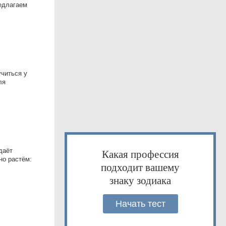
редлагаем
учиться у
ля
даёт
Какая профессия
но растём:
подходит вашему
знаку зодиака
Начать тест