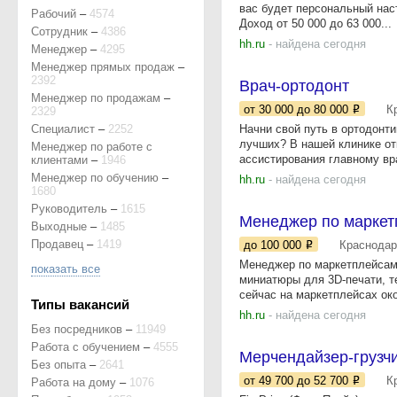
вас будет персональный нас
Рабочий
–
4574
Доход от 50 000 до 63 000...
Сотрудник
–
4386
hh.ru
- найдена сегодня
Менеджер
–
4295
Менеджер прямых продаж
–
2392
Врач-ортодонт
Менеджер по продажам
–
от 30 000
до 80 000
К
2329
Специалист
–
2252
Начни свой путь в ортодонт
лучших? В нашей клинике от
Менеджер по работе с
ассистирования главному вра
клиентами
–
1946
Менеджер по обучению
–
hh.ru
- найдена сегодня
1680
Руководитель
–
1615
Менеджер по маркет
Выходные
–
1485
Продавец
–
1419
до 100 000
Краснодар
Менеджер по маркетплейсам
показать все
миниатюры для 3D-печати, т
сейчас на маркетплейсах око
Типы вакансий
hh.ru
- найдена сегодня
Без посредников
–
11949
Работа с обучением
–
4555
Мерчендайзер-грузчи
Без опыта
–
2641
от 49 700
до 52 700
К
Работа на дому
–
1076