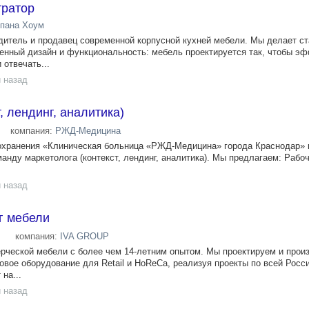
тратор
пана Хоум
ель и продавец современной корпусной кухней мебели. Мы делает ст
нный дизайн и функциональность: мебель проектируется так, чтобы э
 отвечать...
 назад
, лендинг, аналитика)
компания:
РЖД-Медицина
охранения «Клиническая больница «РЖД-Медицина» города Краснодар» 
нду маркетолога (контекст, лендинг, аналитика). Мы предлагаем: Рабоч
 назад
г мебели
компания:
IVA GROUP
рческой мебели с более чем 14-летним опытом. Мы проектируем и прои
овое оборудование для Retail и HoReCa, реализуя проекты по всей Росс
на...
 назад