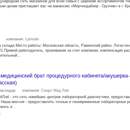
ждународная сеть магазинов для всей семьи с широким ассортиментом то
ым ценам приглашает вас на вакансию «Мерчендайзер - Грузчик» в г. К
.
компания:
Lamoda
 складе.Место работы: Московская область, Раменский район, Логистич
5/1.Прямой работодатель, проживание за счет компании, компенсация ра
ительный...
-медицинский брат процедурного кабинета/акушерка
асская)
раснодар
компания:
Смарт Мед Лаб
Лаб - это сеть новейших центров лабораторной диагностики, предост
а. Наша миссия - предоставлять точные и своевременные лабораторные р
вать и...
д