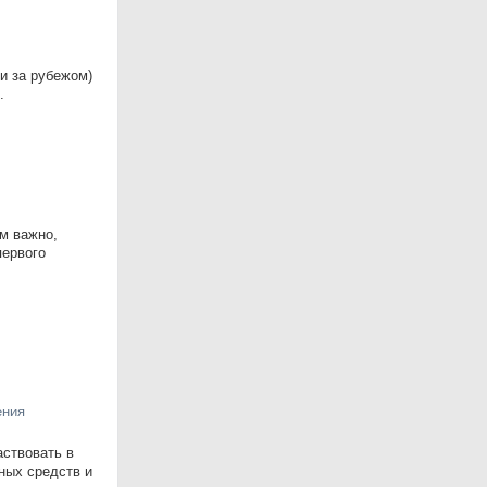
и за рубежом)
.
м важно,
первого
ния
аствовать в
ных средств и