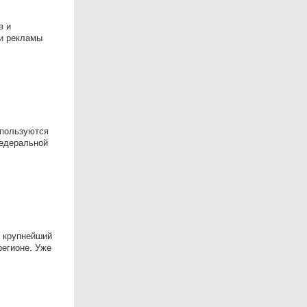
в и
 и рекламы
 пользуются
федеральной
— крупнейший
регионе. Уже