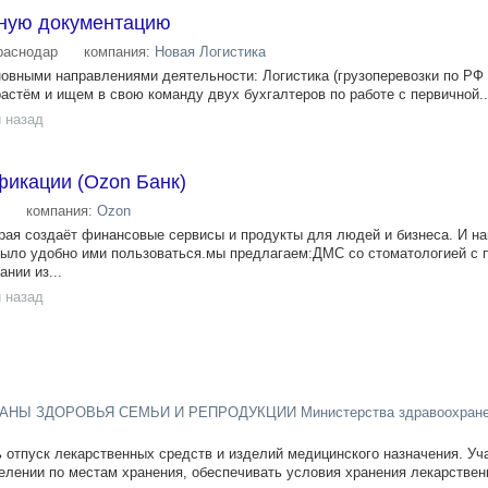
чную документацию
раснодар
компания:
Новая Логистика
овными направлениями деятельности: Логистика (грузоперевозки по РФ 
астём и ищем в свою команду двух бухгалтеров по работе с первичной..
 назад
фикации (Ozon Банк)
компания:
Ozon
рая создаёт финансовые сервисы и продукты для людей и бизнеса. И на
ыло удобно ими пользоваться.мы предлагаем:ДМС со стоматологией с 
нии из...
 назад
АНЫ ЗДОРОВЬЯ СЕМЬИ И РЕПРОДУКЦИИ Министерства здравоохране
лять отпуск лекарственных средств и изделий медицинского назначения. Уч
делении по местам хранения, обеспечивать условия хранения лекарствен