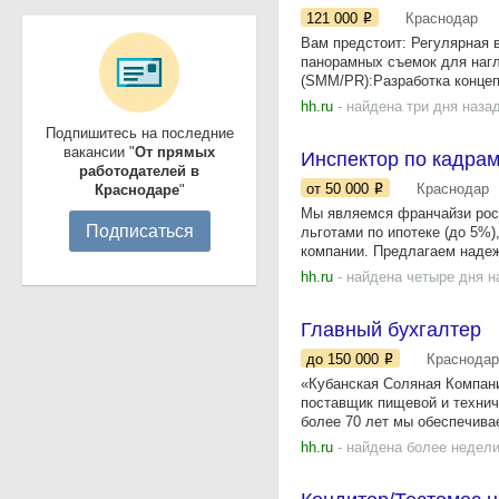
121 000
Краснодар
Вам предстоит: Регулярная 
панорамных съемок для нагл
(SMM/PR):Разработка концепц
hh.ru
- найдена три дня наза
Подпишитесь на последние
вакансии "
От прямых
Инспектор по кадра
работодателей в
от 50 000
Краснодар
Краснодаре
"
Мы являемся франчайзи росс
Подписаться
льготами по ипотеке (до 5%
компании. Предлагаем надеж
hh.ru
- найдена четыре дня н
Главный бухгалтер
до 150 000
Краснодар
«Кубанская Соляная Компан
поставщик пищевой и технич
более 70 лет мы обеспечивае
hh.ru
- найдена более недели