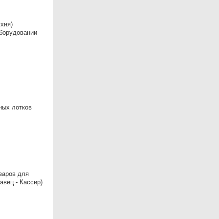
хня)
оборудовании
ных лотков
варов для
вец - Кассир)