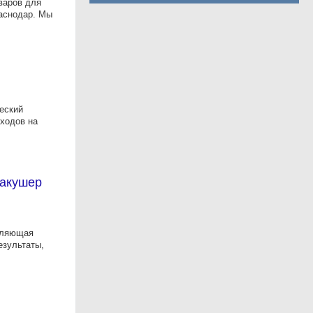
варов для
раснодар. Мы
еский
сходов на
-акушер
авляющая
езультаты,