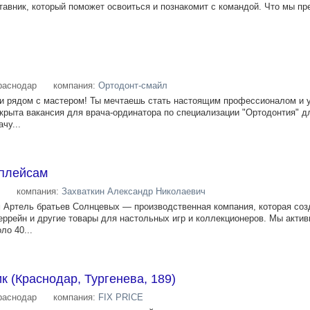
тавник, который поможет освоиться и познакомит с командой. Что мы п
раснодар
компания:
Ортодонт-смайл
ии рядом с мастером! Ты мечтаешь стать настоящим профессионалом и 
крыта вакансия для врача-ординатора по специализации "Ортодонтия" д
чу...
плейсам
компания:
Захваткин Александр Николаевич
 Артель братьев Солнцевых — производственная компания, которая соз
еррейн и другие товары для настольных игр и коллекционеров. Мы актив
ло 40...
к (Краснодар, Тургенева, 189)
раснодар
компания:
FIX PRICE