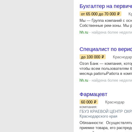
Бухгалтер на перви
от 65 000
до 70 000
К
Мы — Группа компаний с осн
Собственные рем-зоны. Мы р
hh.ru
- найдена более недели
Специалист по вери
до 100 000
Краснодар
Ozon Банк — компания, кото
чтобы всем пользователям б
месяца работыРабота в компа
hh.ru
- найдена более недели
Фармацевт
60 000
Краснодар
компания:
ГБУЗ КРАЕВОЙ ЦЕНТР ОХР
Краснодарского края
Обязанности: ​​​​​ Осуществ
приемке товара, его распре