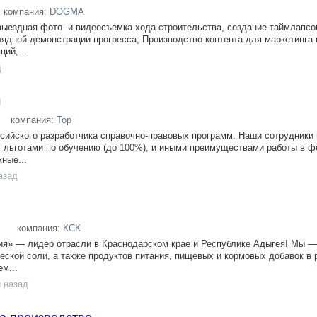
компания:
DOGMA
выездная фото- и видеосъемка хода строительства, создание таймлапсо
ядной демонстрации прогресса; Производство контента для маркетинга
ий,...
д
м
компания:
Тор
ийского разработчика справочно-правовых программ. Наши сотрудники
), льготами по обучению (до 100%), и иными преимуществами работы в 
ные...
азад
компания:
КСК
ия» — лидер отрасли в Краснодарском крае и Республике Адыгея! Мы 
еской соли, а также продуктов питания, пищевых и кормовых добавок в 
м...
 назад