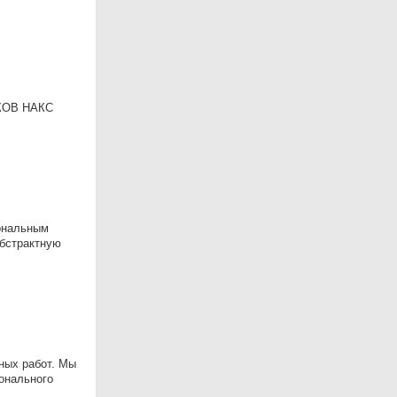
КОВ НАКС
ональным
абстрактную
ных работ. Мы
онального