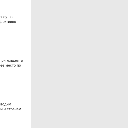
авку на
ффективно
приглашает в
ее место по
зводим
ии и странам