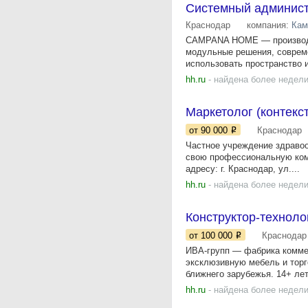
Системный админис
Краснодар
компания:
Кам
CAMPANA HOME — производит
модульные решения, совреме
использовать пространство и
hh.ru
- найдена более недели
Маркетолог (контекст
от 90 000
Краснодар
Частное учреждение здраво
свою профессиональную кома
адресу: г. Краснодар, ул....
hh.ru
- найдена более недели
Конструктор-техноло
от 100 000
Краснодар
ИВА-групп — фабрика комме
эксклюзивную мебель и торг
ближнего зарубежья. 14+ лет 
hh.ru
- найдена более недели