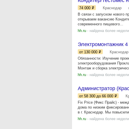
Кондитер/Тестомес н
74 000
Краснодар
В связи с запуском нового п
открываем вакансию Кондите
современного пищевого...
hh.ru
- найдена более недели
Электромонтажник 4
от 130 000
Краснодар
Обязанности: Изучение прое
электрооборудования Прокла
Монтаж и сборка электрическ
hh.ru
- найдена более недели
Администратор (Крас
от 58 300
до 66 000
К
Fix Price (Фикс Прайс) - ме
дома по низким фиксированн
в г. Краснодар. Мы повысили.
hh.ru
- найдена более недели