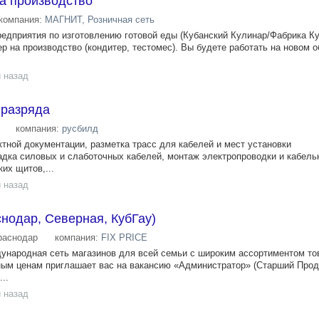
а производство
компания:
МАГНИТ, Розничная сеть
редприятия по изготовлению готовой еды (Кубанский Кулинар/Фабрика Ку
р на производство (кондитер, тестомес). Вы будете работать на новом 
 назад
 разряда
компания:
русбилд
ктной документации, разметка трасс для кабелей и мест установки
дка силовых и слаботочных кабелей, монтаж электропроводки и кабель
их щитов,...
 назад
нодар, Северная, КубГау)
раснодар
компания:
FIX PRICE
ждународная сеть магазинов для всей семьи с широким ассортиментом то
ым ценам приглашает вас на вакансию «Администратор» (Старший Прода
..
 назад