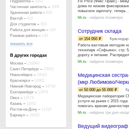
Подработка
–
1053
Fix Price (Фикс Прайс) - ме
дома по низким фиксированн
Частичная занятость
–
1005
повысили зарплату: теперь..
Удаленная работа
–
830
hh.ru
- найдена позавчера
Вахтой
–
419
Для студентов
–
303
Работа для женщин
–
154
Сотрудник склада
Разовая работа
–
130
от 154 050
Краснодар
показать все
Работа вахтовым методом на
технопарк «Софьино», стр. 
В других городах
дорогу и питание. Распредел
hh.ru
- найдена позавчера
Москва
–
216060
Санкт-Петербург
–
70833
Медицинская сестра
Новосибирск
–
19163
Красноярск
–
16801
(мкр Любимово/Черк
Нижний Новгород
–
14718
от 50 000
до 55 000
К
Екатеринбург
–
13878
Медицинская лаборатория СМ
Омск
–
12574
услуги на рынке с 2015 год
Казань
–
11652
помогать врачам диагностиро
Ростов-на-Дону
–
11318
hh.ru
- найдена три дня наза
Барнаул
–
10425
Ведущий видеограф