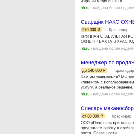
изделий медицинского...
hh.ru
- найдена более недели
Сварщик НАКС ОХН
270 000
Краснодар
КРУПНАЯ СТАБИЛЬНАЯ КО
ОХНВП!!! ВАХТА В КРАСНОДА
hh.ru
- найдена более недели
Менеджер по прода
до 140 000
Краснодар
Чем мы занимаемся? Мы зак
клинингом с использованием
услугу, а реальное решение, 
hh.ru
- найдена более недели
Слесарь механосбор
от 60 000
Краснодар
ООО «Прогресс» приглашает
предлагаем работу в стабил
роста. Обязанности: ...