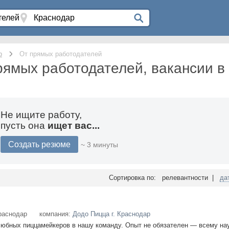
р
От прямых работодателей
рямых работодателей, вакансии в
Не ищите работу,
пусть она
ищет вас...
Создать резюме
~ 3 минуты
Сортировка по: релевантности |
да
раснодар
компания:
Додо Пицца г. Краснодар
бных пиццамейкеров в нашу команду. Опыт не обязателен — всему нау