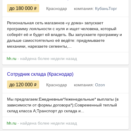
до 180 000
Краснодар
компания:
КубаньТорг
Региональная сеть магазинов «у дома» запускает
программу лояльности с нуля и ищет человека, который
соберёт её и будет ей владеть. Вы запускаете программу и
дальше самостоятельно её ведёте: придумываете
механики, нарезаете сегменты,...
hh.ru
- найдена более недели назад
Сотрудник склада (Краснодар)
до 120 000
Краснодар
компания:
Ozon
Мы предлагаем:Ежедневные*/еженедельные* выплаты (в
зависимости от формы договора*);Современный теплый
склад класса А;Транспорт до склада и...
hh.ru
- найдена более недели назад