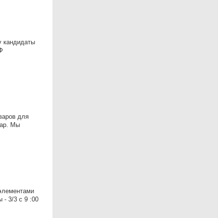
у кандидаты
Ф
варов для
дар. Мы
 элементами
 3/3 с 9 :00