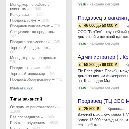
hh.ru
- найдена сегодня
Менеджер по работе с
клиентами
–
1946
Консультант
–
1288
Продавец в магазин
Продажа услуг
–
1046
от 46 000
до 50 000
К
Продавец консультант
–
778
Специалист по продажам
–
ООО "РозТех" - крупнейший 
747
домашней и пляжной одежды.
Продажа автомобилей
–
745
hh.ru
- найдена сегодня
Торговый представитель
–
661
Администратор (г. К
Менеджер отдела продаж
–
530
от 58 300
до 66 000
К
Продажа техники
–
485
Fix Price (Фикс Прайс) - ме
Торговый менеджер
–
458
дома по низким фиксированн
Продажа оборудования
–
442
в г. Краснодар Мы...
показать все
hh.ru
- найдена сегодня
Типы вакансий
Продавец (ТЦ СБС 
От прямых работодателей
–
от 25 500
Краснодар
11989
Детский мир – это более 1 3
Без посредников
–
11949
более 13 000 сотрудников, и
Работа с обучением
–
4555
есть всё для...
Без опыта
–
2641