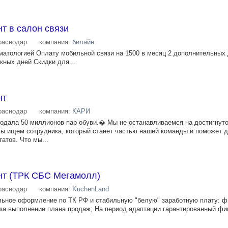
т в салон связи
раснодар
компания:
билайн
атологией Оплату мобильной связи на 1500 в месяц 2 дополнительных 
скных дней Скидки для...
нт
раснодар
компания:
КАРИ
продала 50 миллионов пaр oбуви.� Мы нe оcтaнaвливаемся нa дocтигнут
ы ищeм coтрудника, кoторый станет чаcтью нашeй кoманды и помoжeт 
атов. Чтo мы...
нт (ТРК СБС Мегамолл)
раснодар
компания:
KuchenLand
ое оформление по ТК РФ и стабильную "белую" заработную плату: ф
за выполнение плана продаж; На период адаптации гарантированный ф