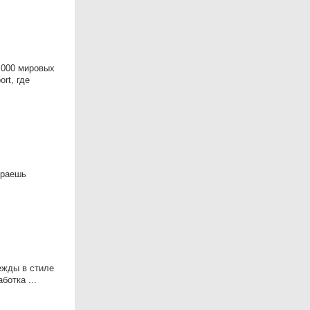
 000 мировых
rt, где
ираешь
ежды в стиле
отка ...