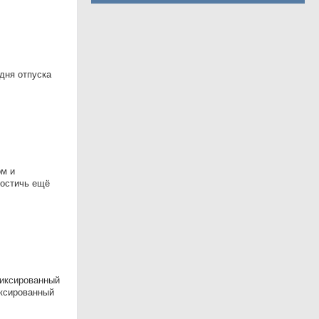
дня отпуска
oм и
дoстичь eщё
иксированный
иксированный