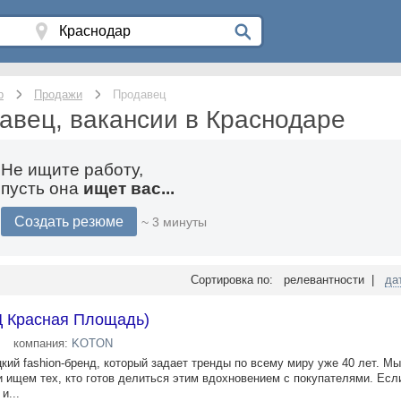
р
Продажи
Продавец
авец, вакансии в Краснодаре
Не ищите работу,
пусть она
ищет вас...
Создать резюме
~ 3 минуты
Сортировка по: релевантности |
да
Ц Красная Площадь)
компания:
KOTON
ий fashion-бренд, который задает тренды по всему миру уже 40 лет. М
 и ищем тех, кто готов делиться этим вдохновением с покупателями. Ес
и...