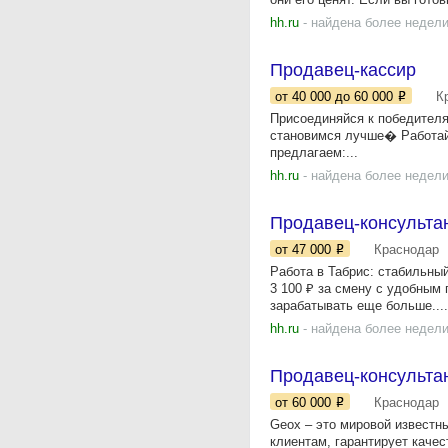
hh.ru
- найдена более недели
Продавец-кассир
от 40 000
до 60 000
К
Присоединяйся к победителя
становимся лучше� Работай 
предлагаем:...
hh.ru
- найдена более недели
Продавец-консульта
от 47 000
Краснодар
Работа в Табрис: стабильны
3 100 ₽ за смену с удобным 
зарабатывать еще больше....
hh.ru
- найдена более недели
Продавец-консульта
от 60 000
Краснодар
Geox – это мировой известн
клиентам, гарантирует ка