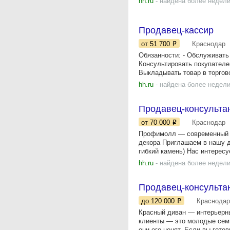
hh.ru
- найдена более недели
Продавец-кассир
от 51 700
Краснодар
Обязанности: - Обслуживать 
Консультировать покупателей
Выкладывать товар в торгово
hh.ru
- найдена более недели
Продавец-консульта
от 70 000
Краснодар
Профимолл — современный ц
декора Приглашаем в нашу 
гибкий камень) Нас интересуе
hh.ru
- найдена более недели
Продавец-консульта
до 120 000
Краснодар
Красный диван — интерьерны
клиенты — это молодые семь
они его ценят. Если вы готов