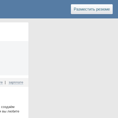
Разместить резюме
те
|
зарплате
ы создаём
ли вы любите