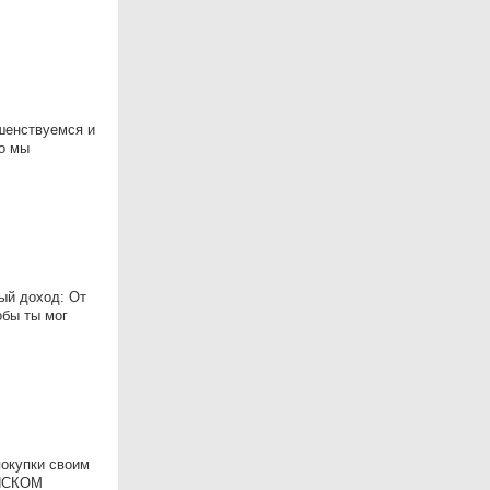
ршенствуемся и
о мы
ый доход: От
обы ты мог
покупки своим
ЯНСКОМ