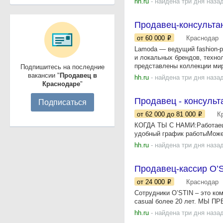
hh.ru
- найдена три дня наза
Продавец-консульта
от 60 000
Краснодар
Lamoda — ведущий fashion-р
и локальных брендов, технол
представлены коллекции мир
Подпишитесь на последние
вакансии "
Продавец в
hh.ru
- найдена три дня наза
Краснодаре
"
Продавец - консульт
Подписаться
от 62 000
до 81 000
К
КОГДА ТЫ С НАМИ:Работаешь
удобный график работыМожеш
hh.ru
- найдена три дня наза
Продавец-кассир O’S
от 24 000
Краснодар
Сотрудники O’STIN – это ко
casual более 20 лет. МЫ П
hh.ru
- найдена три дня наза