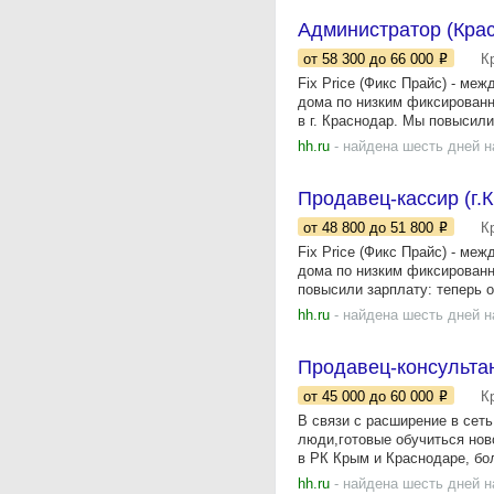
Администратор (Кра
от 58 300
до 66 000
К
Fix Price (Фикс Прайс) - ме
дома по низким фиксированн
в г. Краснодар. Мы повысили.
hh.ru
- найдена шесть дней н
Продавец-кассир (г.
от 48 800
до 51 800
К
Fix Price (Фикс Прайс) - ме
дома по низким фиксированн
повысили зарплату: теперь о
hh.ru
- найдена шесть дней н
Продавец-консультан
от 45 000
до 60 000
К
В связи с расширение в сет
люди,готовые обучиться нов
в РК Крым и Краснодаре, бол
hh.ru
- найдена шесть дней н