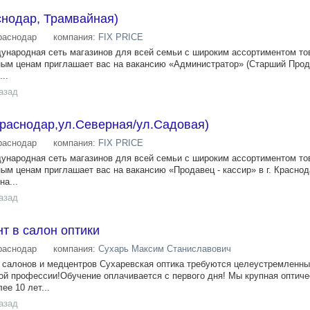
снодар, Трамвайная)
раснодар
компания:
FIX PRICE
ждународная сеть магазинов для всей семьи с широким ассортиментом то
ым ценам приглашает вас на вакансию «Администратор» (Старший Прода
..
азад
Краснодар,ул.Северная/ул.Садовая)
раснодар
компания:
FIX PRICE
ждународная сеть магазинов для всей семьи с широким ассортиментом то
ым ценам приглашает вас на вакансию «Продавец - кассир» в г. Красно
на...
азад
т в салон оптики
раснодар
компания:
Сухарь Максим Станиславович
ь салонов и медцентров Сухаревская оптика требуются целеустремленн
ой профессии!Обучение оплачивается с первого дня! Мы крупная оптиче
ее 10 лет...
азад