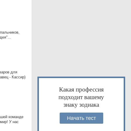
упальников,
ея"...
варов для
вец - Кассир)
Какая профессия
подходит вашему
знаку зодиака
нашей команде
Начать тест
мир! У нас