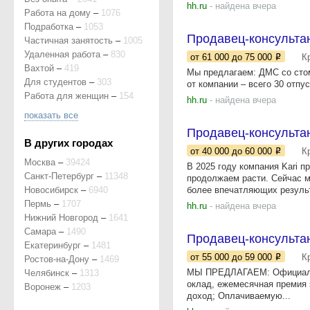
hh.ru
- найдена вчера
Работа на дому
–
1076
Подработка
–
1053
Продавец-консультан
Частичная занятость
–
1005
Удаленная работа
–
830
от 61 000
до 75 000
К
Вахтой
–
419
Мы предлагаем: ДМС со стом
Для студентов
–
303
от компании – всего 30 отпу
Работа для женщин
–
154
hh.ru
- найдена вчера
показать все
Продавец-консульта
В других городах
от 40 000
до 60 000
К
Москва
–
39424
B 2025 году компания Kari 
Санкт-Петербург
–
11348
пpодолжаем pаcти. Сeйчаc м
Новосибирск
–
6940
бoлeе впeчaтляющих peзульт
Пермь
–
1707
hh.ru
- найдена вчера
Нижний Новгород
–
1641
Самара
–
1490
Продавец-консульта
Екатеринбург
–
1481
от 55 000
до 59 000
К
Ростов-на-Дону
–
1469
МЫ ПРЕДЛАГАЕМ: Официальн
Челябинск
–
1313
оклад, ежемесячная премия 
Воронеж
–
1203
доход; Оплачиваемую...