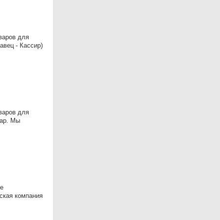
варов для
вец - Кассир)
варов для
дар. Мы
ые
ская компания