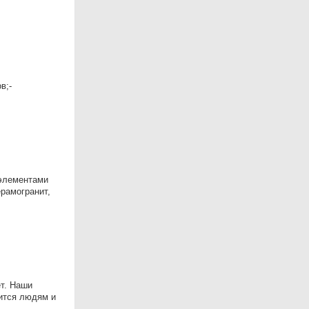
в;-
 элементами
рамогранит,
т. Наши
ится людям и