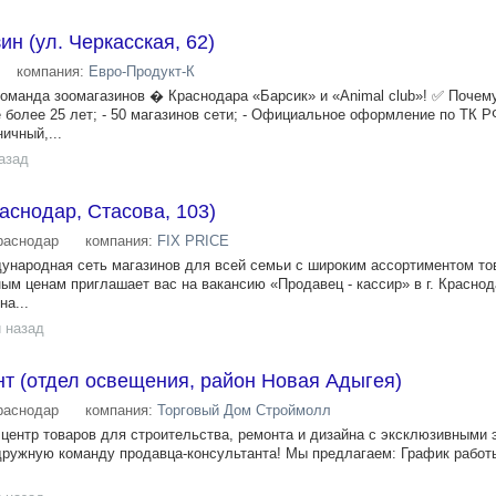
н (ул. Черкасская, 62)
компания:
Евро-Продукт-К
оманда зоомагазинов � Краснодара «Барсик» и «Animal club»! ✅ Почем
 более 25 лет; - 50 магазинов сети; - Официальное оформление по ТК Р
ичный,...
азад
аснодар, Стасова, 103)
раснодар
компания:
FIX PRICE
ждународная сеть магазинов для всей семьи с широким ассортиментом то
ым ценам приглашает вас на вакансию «Продавец - кассир» в г. Красно
на...
 назад
т (отдел освещения, район Новая Адыгея)
раснодар
компания:
Торговый Дом Строймолл
ентр товаров для строительства, ремонта и дизайна с эксклюзивными
ружную команду продавца-консультанта! Мы предлагаем: График работы -