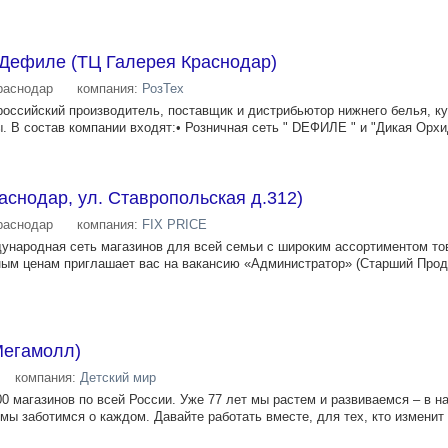
 Дефиле (ТЦ Галерея Краснодар)
раснодар
компания:
РозТех
российский производитель, поставщик и дистрибьютор нижнего белья, к
 В состав компании входят:• Розничная сеть " DЕФИЛЕ " и "Дикая Орхид
раснодар, ул. Ставропольская д.312)
раснодар
компания:
FIX PRICE
ждународная сеть магазинов для всей семьи с широким ассортиментом то
ым ценам приглашает вас на вакансию «Администратор» (Старший Прода
Мегамолл)
компания:
Детский мир
00 магазинов по всей России. Уже 77 лет мы растем и развиваемся – в 
 мы заботимся о каждом. Давайте работать вместе, для тех, кто изменит 