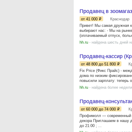
Продавец в зоомагази
от 41 000
Краснодар
Привет! Мы самая дружная к
выбирают нас: - Мы на рынке
(оплачиваемый отпуск, больн
hh.ru
- найдена шесть дней н
Продавец-кассир (Кр
от 48 800
до 51 800
К
Fix Price (Фикс Прайс) - ме
дома по низким фиксированн
повысили зарплату: теперь о
hh.ru
- найдена более недели
Продавец-консультан
от 60 000
до 74 000
К
Профимолл — современный ц
декора Приглашаем в нашу д
до 21:00 ; ...