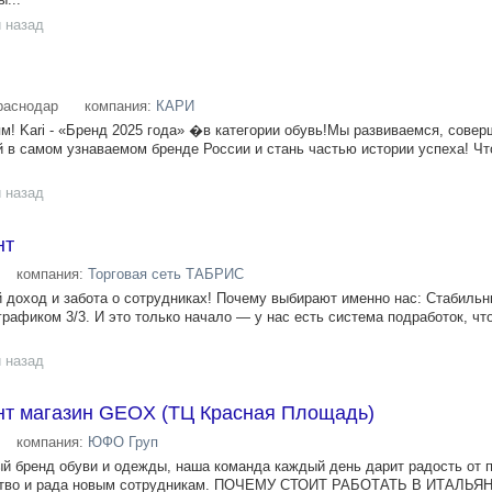
 назад
раснодар
компания:
КАРИ
м! Kari - «Бренд 2025 года» �в категории обувь!Мы развиваемся, сове
в самом узнаваемом бренде России и стань частью истории успеха! Чт
 назад
нт
компания:
Торговая сеть ТАБРИС
й доход и забота о сотрудниках! Почему выбирают именно нас: Стабильн
графиком 3/3. И это только начало — у нас есть система подработок, чт
 назад
нт магазин GEOX (ТЦ Красная Площадь)
компания:
ЮФО Груп
ый бренд обуви и одежды, наша команда каждый день дарит радость от 
чество и рада новым сотрудникам. ПОЧЕМУ СТОИТ РАБОТАТЬ В ИТАЛЬ