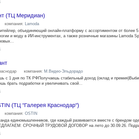
д
нт (ТЦ Меридиан)
компания:
Lamoda
итейлер, объединяющий онлайн-платформу с ассортиментом от более 5
огии и моду в ИИ-инструментах, а также розничные магазины Lamoda Spo
овых...
д
ант
раснодар
компания:
М.Видео-Эльдорадо
 с 1 дня по ТК РФПолучаешь стабильный доход (оклад и премия)Выб
ь брать подработки и увеличивать свой...
д
TIN (ТЦ "Галерея Краснодар")
компания:
OSTIN
манда единомышленников, где каждый развивается вместе с брендом од
РЕДЛАГАЕМ: СРОЧНЫЙ ТРУДОВОЙ ДОГОВОР на лето до 30.09.26. Подраб
д