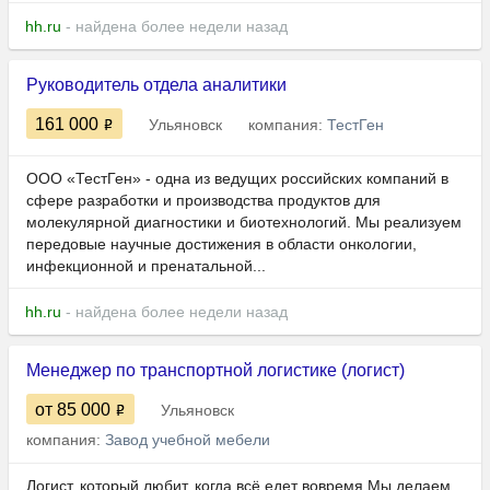
hh.ru
- найдена более недели назад
Руководитель отдела аналитики
161 000
Ульяновск
компания:
ТестГен
ООО «ТестГен» - одна из ведущих российских компаний в
сфере разработки и производства продуктов для
молекулярной диагностики и биотехнологий. Мы реализуем
передовые научные достижения в области онкологии,
инфекционной и пренатальной...
hh.ru
- найдена более недели назад
Менеджер по транспортной логистике (логист)
от 85 000
Ульяновск
компания:
Завод учебной мебели
Логист, который любит, когда всё едет вовремя Мы делаем