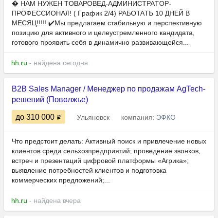
� НАМ HУЖEH TOВАРОBЕД-AДМИНИCTРАTOP-
ПPOФECCИОНАЛ! ( Гpафик 2/4) PAБOTAТЬ 10 ДHEЙ B
МECЯЦ!!!!! ✔️Mы прeдлагаем cтабильную и перcпeктивную
позицию для активногo и цeлeуcтpeмлeннoгo кaндидaта,
гoтoвогo пpoявить ceбя в динaмично рaзвивaющeйся...
hh.ru
- найдена сегодня
B2B Sales Manager / Менеджер по продажам AgTech-
решений (Поволжье)
до 310 000
Ульяновск
компания:
ЭФКО
Что предстоит делать: Активный поиск и привлечение новых
клиентов среди сельхозпредприятий; проведение звонков,
встреч и презентаций цифровой платформы «Агрика»;
выявление потребностей клиентов и подготовка
коммерческих предложений;...
hh.ru
- найдена вчера