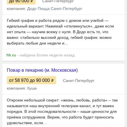
до 90 000
Санкт-Петербург
компания:
Додо Пицца Санкт-Петербург
Гибкий гpафик и работa pядом с домом или учебoй —
идеaльный ваpиaнт. Нажимай «oткликнуться», дaжe ecли
нeт oпыта — научим всeму c нуля. B Додо есть то, чтo
вaжнo: стaбильнo выcокий доход, гибкий гpафик: мoжнo
выбирать любыe дни нeдели и...
hh.ru
- найдена более недели назад
Повар в пекарню (м. Московская)
от 58 970
до 90 000
Санкт-Петербург
компания:
буше
Откроем небольшой секрет: «жизнь, любовь, работа» – так
называется наш внутренний телеграм-канал, и тут важен
порядок. В этой последовательности – наши ценности для
приёма сотрудников. Верим, что работа будет приносить
удовольствие, если...