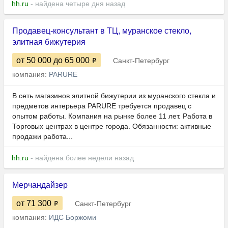
hh.ru
- найдена четыре дня назад
Продавец-консультант в ТЦ, муранское стекло,
элитная бижутерия
от 50 000
до 65 000
Санкт-Петербург
компания:
PARURE
В сеть магазинов элитной бижутерии из муранского стекла и
предметов интерьера PARURE требуется продавец с
опытом работы. Компания на рынке более 11 лет. Работа в
Торговых центрах в центре города. Обязанности: активные
продажи работа...
hh.ru
- найдена более недели назад
Мерчандайзер
от 71 300
Санкт-Петербург
компания:
ИДС Боржоми