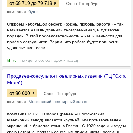
от 69 719
до 79 719
Санкт-Петербург
компания:
буше
Откроем небольшой секрет: «жизнь, любовь, работа» – так
называется наш внутренний телеграм-канал, и тут важен
порядок. В этой последовательности – наши ценности для
приёма сотрудников. Верим, что работа будет приносить
удовольствие, если...
hh.ru
- найдена более недели назад
Продавец-консультант ювелирных изделий (ТЦ "Охта
Молл")
от 90 000
Санкт-Петербург
компания:
Московский ювелирный завод
Компания MIUZ Diamonds (ранее АО Московский
ювелирный завод) является крупнейшим производителем
украшений с бриллиантами в России. С 1920 года мы ведем
свою историю, являясь основным приемником наследия