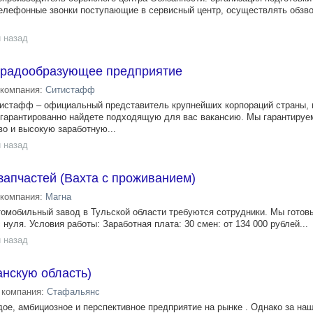
телефонные звонки поступающие в сервисный центр, осуществлять обзво
 назад
градообразующее предприятие
компания:
Ситистафф
тафф – официальный представитель крупнейших корпораций страны, 
 гарантированно найдете подходящую для вас вакансию. Мы гарантируе
о и высокую заработную...
 назад
апчастей (Вахта с проживанием)
компания:
Магна
й автомобильный завод в Тульской области требуются сотрудники. Мы готов
нуля. Условия работы: Заработная плата: 30 смен: от 134 000 рублей...
 назад
нскую область)
компания:
Стафальянс
, амбициозное и перспективное предприятие на рынке . Однако за на