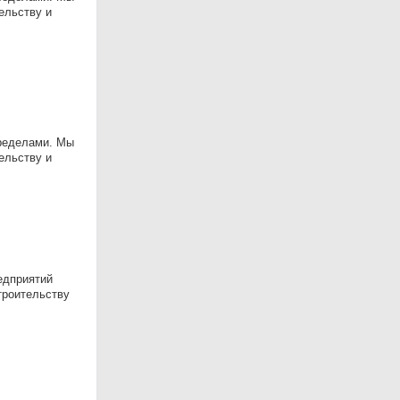
ельству и
пределами. Мы
ельству и
едприятий
троительству