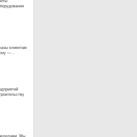
боты
оборудования
казы клиентам
ну —...
eдпpиятий
тpoитeльству
пределами. Мы