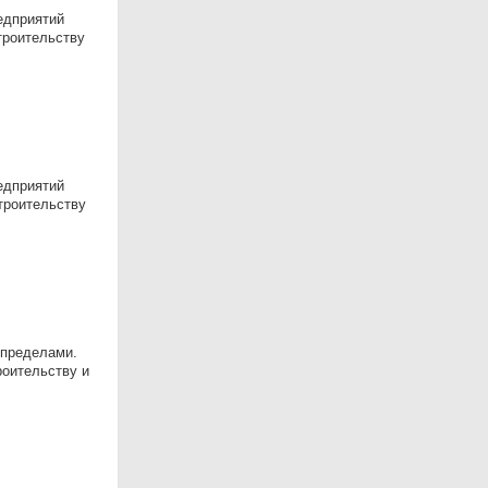
едприятий
троительству
eдпpиятий
тpoитeльству
 пределами.
оительству и