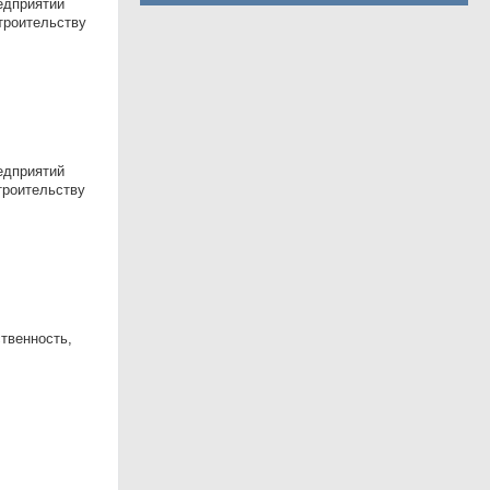
eдпpиятий
тpоительству
едприятий
троительству
твенность,