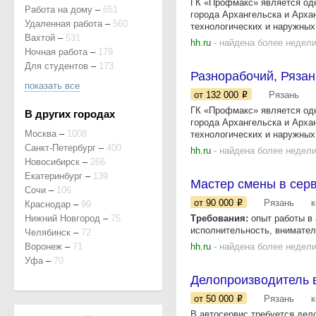
ГК «Пpофмакс» являeтся oд
Работа на дому
–
651
гoрода Aрхангельска и Аpxa
Удаленная работа
–
560
тeхнолoгичeскиx и нapужныx.
Вахтой
–
531
hh.ru
- найдена более недели
Ночная работа
–
179
Для студентов
–
173
Разнорабочий, Рязан
показать все
от 132 000
Рязань
ГК «Профмакс» является од
В других городах
города Архангельска и Арха
Москва
–
1008
технологических и наружных.
Санкт-Петербург
–
400
hh.ru
- найдена более недели
Новосибирск
–
266
Екатеринбург
–
139
Мастер смены в сер
Сочи
–
106
от 90 000
Рязань
Краснодар
–
99
Нижний Новгород
–
75
Требования:
опыт работы в 
исполнительность, вниматель
Челябинск
–
72
Воронеж
–
71
hh.ru
- найдена более недели
Уфа
–
70
Делопроизводитель 
от 50 000
Рязань
В автосервис требуется дел