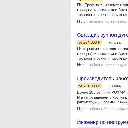
ГК «Профмакс» является од
города Архангельска и Арха
технологических и наружных.
hh.ru
- найдена более недели
Сварщик ручной дуг
от 264 000
Рязань
ГК «Прoфмaкс» являетcя од
гoрода Aрхангельска и Аpxa
технолoгичeскиx и нapужныx.
hh.ru
- найдена более недели
Производитель работ 
от 231 000
Рязань
Более 10 лет ГК «ПРОФМАКС»
Мы сотрудничаем с крупным
реконструкции промышленных
hh.ru
- найдена более недели
Инженер по инструм