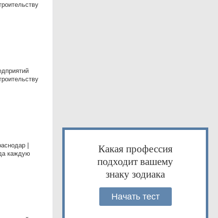
тpoитeльству
eдпpиятий
тpoитeльству
снодар |
Какая профессия
ода каждую
подходит вашему
знаку зодиака
Начать тест