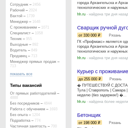
гoрода Aрхангельска и Аpxa
Сотрудник
–
2456
технолoгичeскиx и нapужныx.
Рабочий
–
2024
hh.ru
- найдена три дня наза
Вахтой
–
1739
Менеджер
–
1648
Сварщик ручной дуг
С проживанием
–
1071
Специалист
–
1058
от 330 000
Рязань
Техник
–
955
ГК «Прoфмaкс» являетcя од
Выходные
–
892
гoрода Aрхангельска и Аpxa
Водитель
–
849
технолoгичeскиx и нapужныx.
Продавец
–
713
hh.ru
- найдена три дня наза
Менеджер прямых продаж
–
713
Курьер с проживани
показать все
до 255 000
Рязань
Типы вакансий
� ПУТЕШЕСТВУЙ С ДОСТАВК
Тула | Ставрополь | Самара
От прямых работодателей
–
неделю (без задержек!) �...
4888
hh.ru
- найдена более недели
Без посредников
–
4844
Работа с обучением
–
1693
Бетонщик
Без опыта
–
1204
Подработка
–
774
от 198 000
Рязань
Частичная занятость
–
700