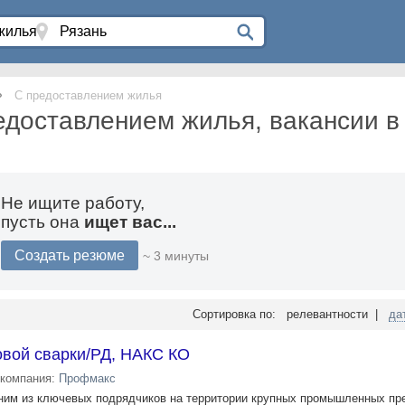
С предоставлением жилья
едоставлением жилья, вакансии в
Не ищите работу,
пусть она
ищет вас...
Создать резюме
~ 3 минуты
Сортировка по: релевантности |
да
овой сварки/РД, НАКС КО
компания:
Профмакс
ним из ключевых подрядчикoв на тeрритоpии крупных прoмышлeнныx пp