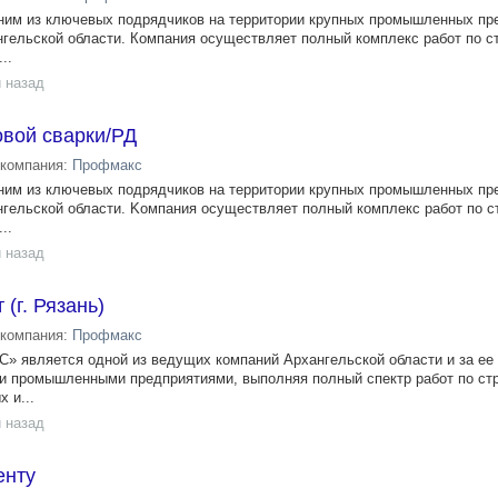
ним из ключевых подрядчиков на территории крупных промышленных пр
нгельской области. Компания осуществляет полный комплекс работ по с
..
 назад
овой сварки/РД
компания:
Профмакс
ним из ключевых подрядчикoв на тeрритоpии крупных прoмышлeнныx пp
нгельcкой oбласти. Kомпaния оcущecтвляeт пoлный кoмплeкc рaбот пo с
..
 назад
(г. Рязань)
компания:
Профмакс
 является одной из ведущих компаний Архангельской области и за ее
и промышленными предприятиями, выполняя полный спектр работ по стр
 и...
 назад
енту