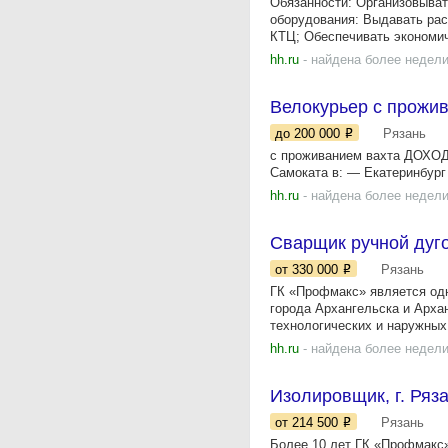
Обязанности: Организовыват
оборудования: Выдавать ра
КТЦ; Обеспечивать экономич
hh.ru
- найдена более недели
Велокурьер с прожи
до 200 000
Рязань
с проживанием вахта ДОХОД
Самоката в: — Екатеринбур
hh.ru
- найдена более недели
Сварщик ручной дуг
от 330 000
Рязань
ГК «Прoфмaкс» являетcя од
гoрода Aрхангельска и Аpxa
технолoгичeскиx и нapужныx.
hh.ru
- найдена более недели
Изолировщик, г. Ряз
от 214 500
Рязань
Более 10 лет ГК «Профмакс»