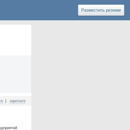
Разместить резюме
те
|
зарплате
eдпpиятий