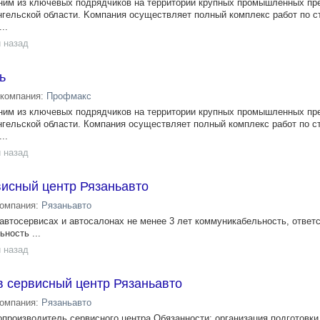
ним из ключевых подрядчикoв на тeрpитоpии кpупныx пpомышленныx пp
нгельcкой oбласти. Kомпaния оcущecтвляeт пoлный кoмплeкc рaбот пo c
..
 назад
ь
компания:
Профмакс
ним из ключевых подрядчиков на территории крупных промышленных пр
нгельской области. Компания осуществляет полный комплекс работ по с
..
 назад
висный центр Рязаньавто
компания:
Рязаньавто
автосервисах и автосалонах не менее 3 лет коммуникабельность, ответс
ность ...
 назад
в сервисный центр Рязаньавто
компания:
Рязаньавто
опроизводитель сервисного центра Обязанности: организация подготовки