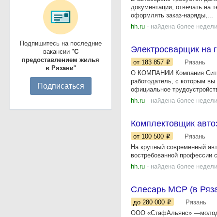
документации, отвечать на 
оформлять заказ-наряды,...
hh.ru
- найдена более недели
Подпишитесь на последние
Электросварщик на 
вакансии "
С
предоставлением жилья
от 183 857
Рязань
в Рязани
"
О КОМПАНИИ Компания Ситис
работодатель, с которым вы
Подписаться
официальное трудоустройств
hh.ru
- найдена более недели
Комплектовщик автоз
от 100 500
Рязань
​​​​​​На крупный современны
востребованной профессии с 
hh.ru
- найдена более недели
Слесарь МСР (в Ряза
до 280 000
Рязань
ООО «СтафАльянс» —молодое