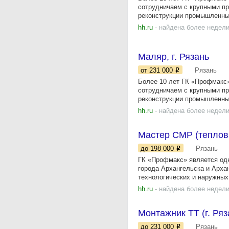
сотрудничаем с крупными пр
реконструкции промышленных
hh.ru
- найдена более недели
Маляр, г. Рязань
от 231 000
Рязань
Более 10 лет ГК «Профмакс»
сотрудничаем с крупными пр
реконструкции промышленных
hh.ru
- найдена более недели
Мастер СМР (теплов
до 198 000
Рязань
ГК «Профмакс» является од
города Архангельска и Арха
технологических и наружных.
hh.ru
- найдена более недели
Монтажник ТТ (г. Ряз
до 231 000
Рязань