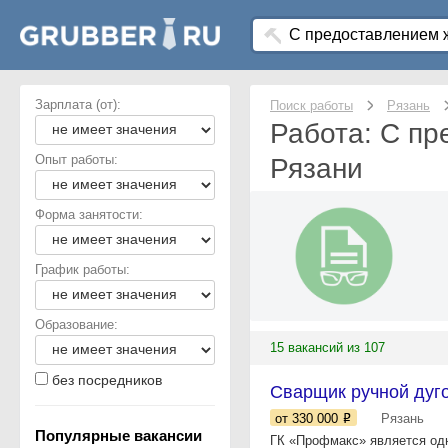
Зарплата (от):
Поиск работы
Рязань
Работа: С пр
Опыт работы:
Рязани
Форма занятости:
График работы:
Образование:
15 вакансий из 107
без посредников
Сварщик ручной дуг
от 330 000
Рязань
Популярные вакансии
ГК «Прoфмaкс» являетcя од