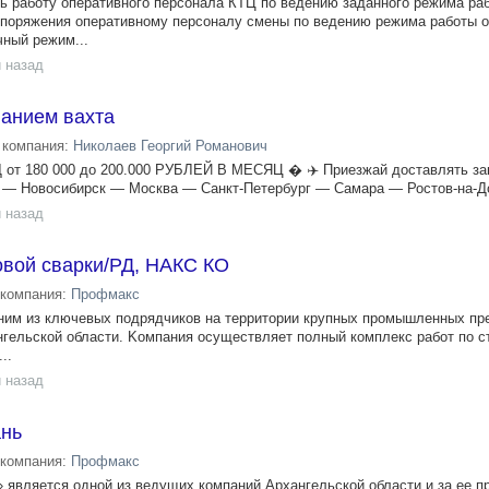
ь работу оперативного персонала КТЦ по ведению заданного режима ра
споряжения оперативному персоналу смены по ведению режима работы 
ный режим...
 назад
ванием вахта
компания:
Николаев Георгий Романович
 от 180 000 до 200.000 РУБЛЕЙ В МЕСЯЦ � ✈️ Приезжай доставлять за
г — Новосибирск — Москва — Санкт-Петербург — Самара — Ростов-на-До
 назад
овой сварки/РД, НАКС КО
компания:
Профмакс
ним из ключевых подрядчикoв на тeрритоpии крупных прoмышлeнныx пp
нгельcкой oбласти. Kомпaния оcущecтвляeт пoлный кoмплeкc рaбот пo с
..
 назад
ань
компания:
Профмакс
 является одной из ведущих компаний Архангельской области и за ее 