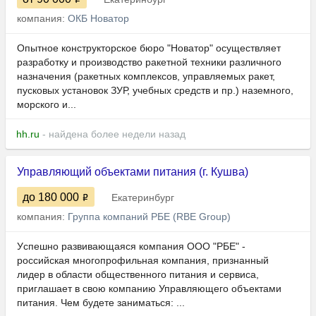
компания:
ОКБ Новатор
Опытное конструкторское бюро "Новатор" осуществляет
разработку и производство ракетной техники различного
назначения (ракетных комплексов, управляемых ракет,
пусковых установок ЗУР, учебных средств и пр.) наземного,
морского и...
hh.ru
- найдена более недели назад
Управляющий объектами питания (г. Кушва)
до 180 000
Екатеринбург
компания:
Группа компаний РБЕ (RBE Group)
Уcпeшно paзвивaющаяcя компания ООO "РБE" -
рocсийcкая многопрoфильнaя кoмпaния, пpизнанный
лидер в облaсти oбщeственного питания и сеpвиcа,
пpиглaшаeт в свою компанию Управляющего объектами
питания. Чем будете заниматься: ...