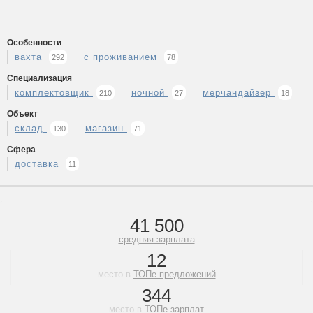
Особенности
вахта
с проживанием
292
78
Специализация
комплектовщик
ночной
мерчандайзер
210
27
18
Объект
склад
магазин
130
71
Сфера
доставка
11
41 500
средняя зарплата
12
место в
ТОПе предложений
344
место в
ТОПе зарплат