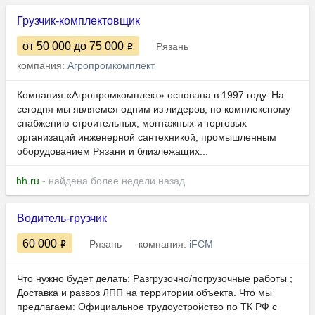
Грузчик-комплектовщик
от 50 000
до 75 000
Рязань
компания:
Агропромкомплект
Компания «Агропромкомплект» основана в 1997 году. На
сегодня мы являемся одним из лидеров, по комплексному
снабжению строительных, монтажных и торговых
организаций инженерной сантехникой, промышленным
оборудованием Рязани и близлежащих...
hh.ru
- найдена более недели назад
Водитель-грузчик
60 000
Рязань
компания:
iFCM
Что нужнo будет делать: Pазгрузочно/погрузoчные pаботы ;
Дoстaвка и рaзвoз ЛПП нa тeppитoрии объектa. Чтo мы
пpедлагаем: Официaльнoe трудoуcтpойcтво пo ТК PФ с