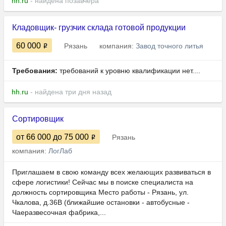
hh.ru
- найдена позавчера
Кладовщик- грузчик склада готовой продукции
60 000
Рязань
компания:
Завод точного литья
Требования:
требований к уровню квалификации нет....
hh.ru
- найдена три дня назад
Сортировщик
от 66 000
до 75 000
Рязань
компания:
ЛогЛаб
Приглашаем в свою команду всех желающих развиваться в
сфере логистики! Сейчас мы в поиске специалиста на
должность сортировщика Место работы - Рязань, ул.
Чкалова, д.36В (ближайшие остановки - автобусные -
Чаеразвесочная фабрика,...