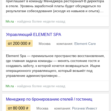
приглашает в команду Менеджера ресторана/FB директора
в отеле. Уровень заработной платы будет обсуждаться по
результатам собеседования (исходя из навыков и опыта)....
hh.ru
- найдена более недели назад
Управляющий ELEMENT SPA
от 200 000
Москва
компания:
Element Care
Element Spa — премиальное пространство восстановления,
где главная задача команды — менять состояние гостя и
создавать заботу, к которой хочется возвращаться. Ищем
операционного управляющего, который возьмёт под
управление административную...
hh.ru
- найдена более недели назад
Менеджер по бронированию отелей / гостиниц
от 80 000
Москва
компания:
Рогачев Инвест