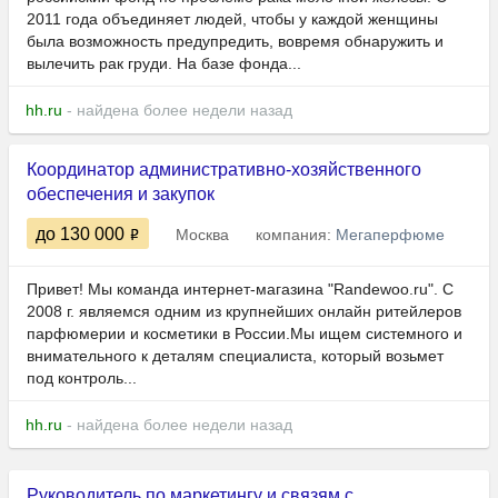
2011 года объединяет людей, чтобы у каждой женщины
была возможность предупредить, вовремя обнаружить и
вылечить рак груди. На базе фонда...
hh.ru
- найдена более недели назад
Координатор административно-хозяйственного
обеспечения и закупок
до 130 000
Москва
компания:
Мегаперфюме
Привет! Мы команда интернет-магазина "Randewoo.ru". С
2008 г. являемся одним из крупнейших онлайн ритейлеров
парфюмерии и косметики в России.Мы ищем системного и
внимательного к деталям специалиста, который возьмет
под контроль...
hh.ru
- найдена более недели назад
Руководитель по маркетингу и связям с