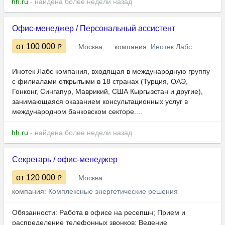
hh.ru
- найдена более недели назад
Офис-менеджер / Персональный ассистент
от 100 000
Москва
компания:
Инотек Лабс
Инотек Лабс компания, входящая в международную группу
с филиалами открытыми в 18 странах (Турция, ОАЭ,
Гонконг, Сингапур, Маврикий, США Кыргызстан и другие),
занимающаяся оказанием консультационных услуг в
международном банковском секторе....
hh.ru
- найдена более недели назад
Секретарь / офис-менеджер
от 120 000
Москва
компания:
Комплексные энергетические решения
Обязанности: Работа в офисе на ресепшн; Прием и
распределение телефонных звонков; Ведение