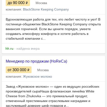
до 90 000
Москва
компания:
BlackStone Keeping Company
Вдохновляющая работа для тех, кто любит чистоту и уют! В
гостинице-общежитии BlackStone Keeping Company открыта
вакансия горничной. Если вы цените порядок, умеете
создавать атмосферу комфорта и хотите работать в
стабильной компании с...
hh.ru
- найдена вчера
Менеджер по продажам (HoReCa)
от 300 000
Москва
компания:
Жуковское молоко
Завод «Жуковское молоко» — один из ведущих российских
производителей сыраНаша флагманская линейка White
Cheese from Zhukovka — это премиальный продукт,
отмеченный престижными отраслевыми наградами и
заслуживший доверие шеф-поваров и...