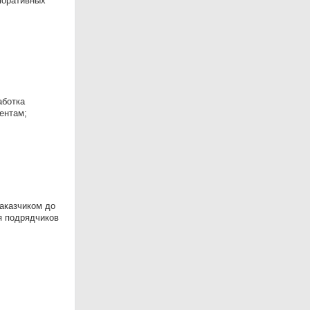
поративных
аботка
ентам;
заказчиком до
я подрядчиков