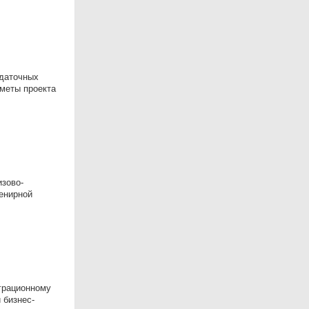
здаточных
сметы проекта
изово-
енирной
играционному
 бизнес-