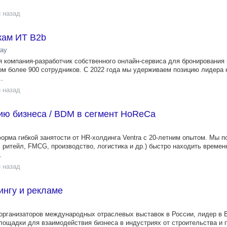
 назад
жам ИТ B2b
ay
 компания-разработчик собственного онлайн-сервиса для бронирования
том более 900 сотрудников. С 2022 года мы удерживаем позицию лидера 
.
 назад
ию бизнеса / BDM в сегмент HoReCa
форма гибкой занятости от HR-холдинга Ventra с 20-летним опытом. Мы 
 ритейл, FMCG, производство, логистика и др.) быстро находить времен
.
 назад
ингу и рекламе
рганизаторов международных отраслевых выставок в России, лидер в 
щадки для взаимодействия бизнеса в индустриях от строительства и 