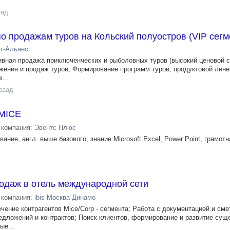
зад
 продажам туров на Кольский полуостров (VIP сегм
т-Альянс
ивная продажа приключенческих и рыболовных туров (высокий ценовой с
ения и продаж туров; Формирование программ туров, продуктовой лине
...
азад
 MICE
компания:
Эвентс Плюс
ние, англ. выше базового, знание Microsoft Excel, Power Point, грамотн
одаж в отель международной сети
компания:
ibis Москва Динамо
чение контрагентов Mice/Corp - сегмента; Работа с документацией и сме
едложений и контрактов; Поиск клиентов, формирование и развитие су
ые...