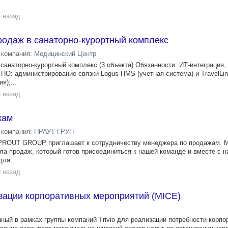
 назад
родаж в санаторно-курортный комплекс
компания:
Медицинский Центр
санаторно-курортный комплекс (3 объекта) Обязанности: ИТ-интеграция,
 ПО: администрирование связки Logus HMS (учетная система) и TravelLi
я);...
 назад
жам
компания:
ПРАУТ ГРУП
о PROUT GROUP приглашает к сотрудничеству менеджера по продажам.
ла продаж, который готов присоединиться к нашей команде и вместе с н
ля...
 назад
зации корпоративных мероприятий (MICE)
анный в рамках группы компаний Trivio для реализации потребности корп