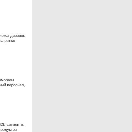
 командировок
на рынке
помогаем
ный персонал,
B2B-сегменте.
продуктов