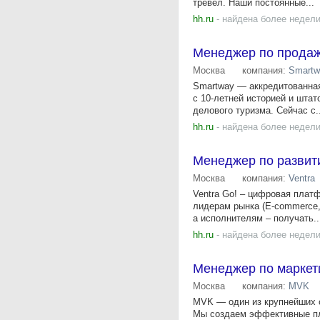
тревел. Наши постоянные...
hh.ru
- найдена более недели
Менеджер по прода
Москва
компания:
Smartw
Smartway — аккредитованная
с 10-летней историей и шта
делового туризма. Сейчас с..
hh.ru
- найдена более недели
Менеджер по развит
Москва
компания:
Ventra
Ventra Go! – цифровая плат
лидерам рынка (E-commerce,
а исполнителям – получать..
hh.ru
- найдена более недели
Менеджер по маркет
Москва
компания:
MVK
MVK — один из крупнейших о
Мы создаем эффективные пло