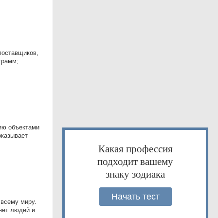
 поставщиков,
грамм;
ию объектами
оказывает
Какая профессия
подходит вашему
знаку зодиака
Начать тест
 всему миру.
яет людей и