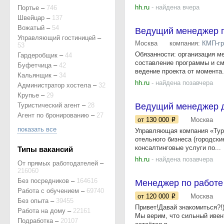
hh.ru
- найдена вчера
Портье
–
746
Швейцар
–
137
Вожатый
–
54
Ведущий менеджер п
Управляющий гостиницей
–
Москва
компания:
КМП-гр
53
Обязанности: организация ме
Гардеробщик
–
44
составление программы и см
Буфетчица
–
42
ведение проекта от момента.
Кальянщик
–
34
hh.ru
- найдена позавчера
Администратор хостела
–
32
Крупье
–
29
Туристический агент
–
28
Ведущий менеджер д
Агент по бронированию
–
27
от 130 000
Москва
показать все
Управляющая компания «Тур
отельного бизнеса (городски
консалтинговые услуги по...
Типы вакансий
hh.ru
- найдена позавчера
От прямых работодателей
–
216060
Без посредников
–
164616
Менеджер по работе 
Работа с обучением
–
69740
от 120 000
Москва
Без опыта
–
39455
Привет!Давай знакомиться?!)
Работа на дому
–
22161
Мы верим, что сильный ивент
Подработка
–
20107