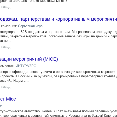
роекта) фриланс Только МоскваОпыт от 3...
 назад
одажам, партнерствам и корпоративным мероприят
компания:
Серьезная игра
менеджера по B2B-продажам и партнерствам. Мы развиваем площадку, гд
тивы, закрытые мероприятия, покерные вечера без игры на деньги и пар
н не...
 назад
зации мероприятий (MICE)
компания:
ИНТУРАЭРО
ерт в сфере делового туризма и организации корпоративных мероприя
проекты в России и за рубежом, от бронирования переговорных комнат 
сессий,. Ищем в...
 назад
ст Mice
нк
туристическое агентство. Более 30 лет оказываем полный перечень усл
к, корпоративных мероприятий клиентам в России и за рубежом! Ключев