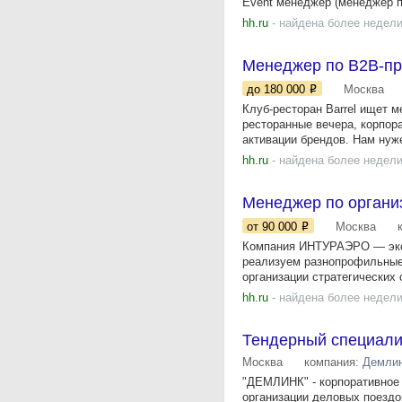
Event менеджер (менеджер п
hh.ru
- найдена более недели
Менеджер по B2B-пр
до 180 000
Москва
Клуб-ресторан Barrel ищет 
ресторанные вечера, корпора
активации брендов. Нам нуже
hh.ru
- найдена более недели
Менеджер по органи
от 90 000
Москва
Компания ИНТУРАЭРО — эксп
реализуем разнопрофильные 
организации стратегических 
hh.ru
- найдена более недели
Тендерный специали
Москва
компания:
Демли
"ДЕМЛИНК" - корпоративное 
организации деловых поездо