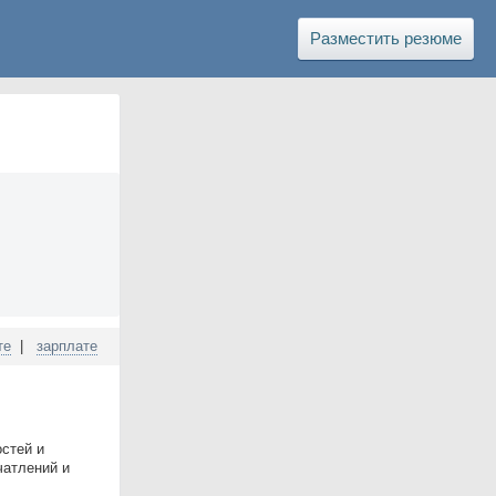
Разместить резюме
те
|
зарплате
остей и
чатлений и