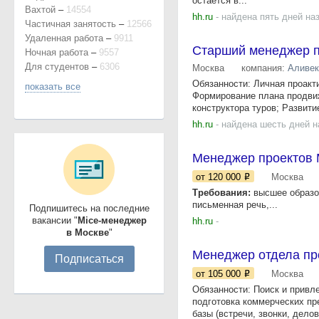
остаётся в...
Вахтой
–
14554
hh.ru
- найдена пять дней на
Частичная занятость
–
12566
Удаленная работа
–
9911
Старший менеджер по
Ночная работа
–
9557
Для студентов
–
6306
Москва
компания:
Аливек
Обязанности: Личная проакт
показать все
Формирование плана продвиж
конструктора туров; Развитие
hh.ru
- найдена шесть дней н
Менеджер проектов
от 120 000
Москва
Требования:
высшее образова
письменная речь,...
Подпишитесь на последние
вакансии "
Mice-менеджер
hh.ru
-
в Москве
"
Менеджер отдела пр
Подписаться
от 105 000
Москва
Обязанности: Поиск и привле
подготовка коммерческих пр
базы (встречи, звонки, делов