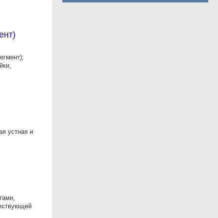
ент)
егмент);
йки,
ая устная и
тами,
ществующей