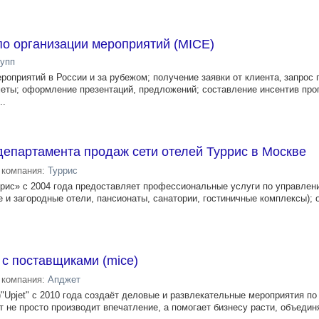
о организации мероприятий (MICE)
упп
роприятий в России и за рубежом; получение заявки от клиента‚ запрос
еты; оформление презентаций, предложений; составление инсентив про
..
епартамента продаж сети отелей Туррис в Москве
компания:
Туррис
рис» с 2004 года предоставляет профессиональные услуги по управлен
е и загородные отели, пансионаты, санатории, гостиничные комплексы); 
с поставщиками (mice)
компания:
Апджет
"Upjet" с 2010 года создаёт деловые и развлекательные мероприятия по
 не просто производит впечатление, а помогает бизнесу расти, объедин