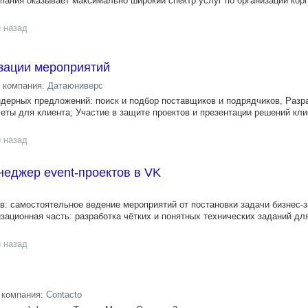
пания оказывает максимально широкий спектр услуг по организации кор
 назад
зации мероприятий
компания:
Датаюниверс
ндерных предложений: поиск и подбор поставщиков и подрядчиков, Разр
еты для клиента; Участие в защите проектов и презентации решений кли
 назад
неджер event-проектов в VK
в: самостоятельное ведение мероприятий от постановки задачи бизнес-
зационная часть: разработка чётких и понятных технических заданий дл
 назад
компания:
Contacto