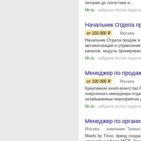
питания до логистики и...
hh.ru
- найдена более недели
Начальник Отдела п
от 150 000
Москва
Начальник Отдела продаж в 
автоматизация и управление
каналов, модуль бронировани
hh.ru
- найдена более недели
Менеджер по прода
от 100 000
Москва
Креативное event-агентств
энергичного менеджера отде
незабываемые мероприятия д
hh.ru
- найдена более недели
Менеджер по органи
Москва
компания:
Тривио
Meets by Trivio, бренд созд