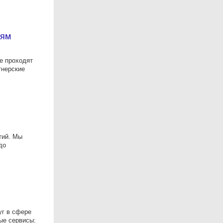
иям
е проходят
тнерские
тий. Мы
до
уг в сфере
ые сервисы: