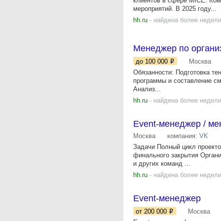
клиентов в сфере MICE. Ком
мероприятий. В 2025 году...
hh.ru
- найдена более недели
Менеджер по органи
до 100 000
Москва
Обязанности: Подготовка те
программы и составление см
Анализ...
hh.ru
- найдена более недели
Event-менеджер / ме
Москва
компания:
VK
Задачи Полный цикл проекто
финального закрытия Органи
и других команд ...
hh.ru
- найдена более недели
Event-менеджер
от 200 000
Москва