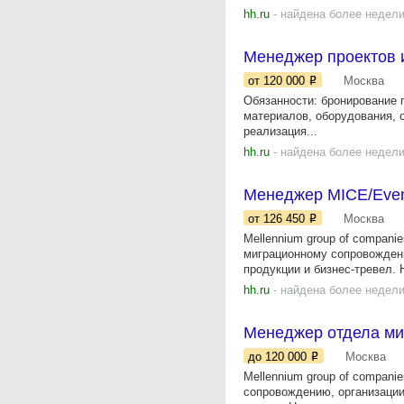
hh.ru
- найдена более недели
Менеджер проектов 
от 120 000
Москва
Обязанности: бронирование г
материалов, оборудования, 
реализация...
hh.ru
- найдена более недели
Менеджер MICE/Eve
от 126 450
Москва
Mellennium group of compani
миграционному сопровождени
продукции и бизнес-тревел. 
hh.ru
- найдена более недели
Менеджер отдела ми
до 120 000
Москва
Mellennium group of compani
сопровождению, организации