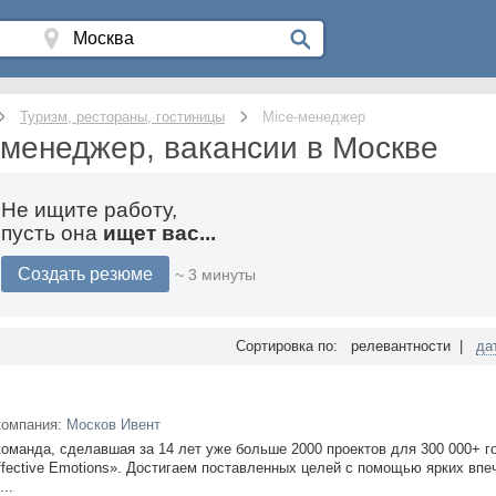
Туризм, рестораны, гостиницы
Mice-менеджер
-менеджер, вакансии в Москве
Не ищите работу,
пусть она
ищет вас...
Создать резюме
~ 3 минуты
Сортировка по: релевантности |
да
компания:
Москов Ивент
команда, сделавшая за 14 лет уже больше 2000 проектов для 300 000+ г
ffective Emotions». Достигаем поставленных целей с помощью ярких впе
..