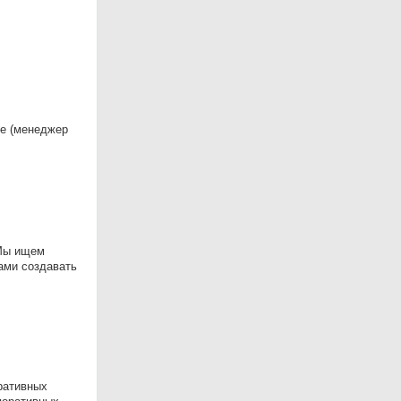
ne (менеджер
 Мы ищем
ами создавать
оративных