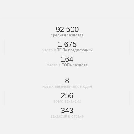
92 500
средняя зарплата
1 675
место в
ТОПе предложений
164
место в
ТОПе зарплат
8
новых вакансий за сегодня
256
всего вакансий
343
вакансий в стране