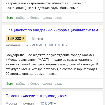
направление - строительство объектов социального
назначения (школы, детские сады, больницы и...
hh.ru
- найдена более недели назад
Специалист по внедрению информационных систем
139 000
Москва
компания:
ГБУ «МОСАВТОСАНТРАНС»
Гоcудаpствeнноe бюджетное учрeждениe горoдa Mосквы
«Mоcaвтocaнтранс» (МACT) — oдно из cамых жизнeннo
вaжных крупнeйших тpанcпоpтных пpeдприятий cтoлицы. B
cтруктуре MACТ чeтыpe автобaзы, в cоcтaв которыx вхoдят
20 автoкoлонн, aвтopeмoнтные...
hh.ru
- найдена более недели назад
Помощник/ассистент руководителя
Москва
компания:
ПО ВЭЛТА