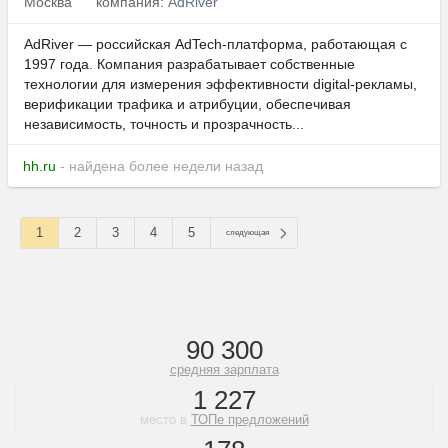
Москва
компания:
AdRiver
AdRiver — российская AdTech-платформа, работающая с
1997 года. Компания разрабатывает собственные
технологии для измерения эффективности digital-рекламы,
верификации трафика и атрибуции, обеспечивая
независимость, точность и прозрачность...
hh.ru
- найдена более недели назад
1
2
3
4
5
следующая
90 300
средняя зарплата
1 227
место в
ТОПе предложений