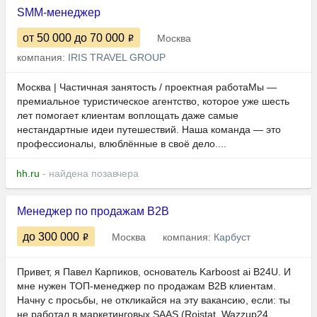
SMM-менеджер
от 50 000
до 70 000
Москва
компания:
IRIS TRAVEL GROUP
Москва | Частичная занятость / проектная работаМы —
премиальное туристическое агентство, которое уже шесть
лет помогает клиентам воплощать даже самые
нестандартные идеи путешествий. Наша команда — это
профессионалы, влюблённые в своё дело....
hh.ru
- найдена позавчера
Менеджер по продажам B2B
до 300 000
Москва
компания:
Карбуст
Привет, я Павел Карпиков, основатель Karboost ai B24U. И
мне нужен ТОП-менеджер по продажам B2B клиентам.
Начну с просьбы, не откликайся на эту вакансию, если: ты
не работал в маркетинговых SAAS (Roistat, Wazzup24,