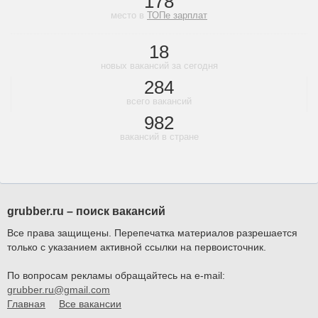
178
место в
ТОПе зарплат
18
новых вакансий за сегодня
284
всего вакансий
982
вакансий в стране
grubber.ru – поиск вакансий
Все права защищены. Перепечатка материалов разрешается
только с указанием активной ссылки на первоисточник.
По вопросам рекламы обращайтесь на e-mail:
grubber.ru@gmail.com
Главная
Все вакансии