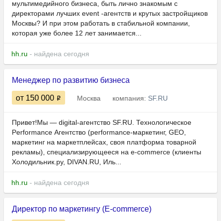
мультимедийного бизнеса, быть лично знакомым с
директорами лучших event -агентств и крутых застройщиков
Москвы? И при этом работать в стабильной компании,
которая уже более 12 лет занимается...
hh.ru
- найдена сегодня
Менеджер по развитию бизнеса
от 150 000
Москва
компания:
SF.RU
Привет!Мы — digital-агентство SF.RU. Технологическое
Performance Агентство (performance-маркетинг, GEO,
маркетинг на маркетплейсах, своя платформа товарной
рекламы), специализирующееся на e-commerce (клиенты
Холодильник.ру, DIVAN.RU, Иль...
hh.ru
- найдена сегодня
Директор по маркетингу (E-commerce)