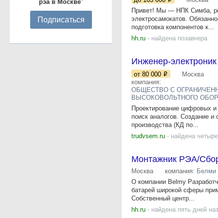
рэа в Москве
"
Привет! Мы — НПК Симба, ро
электросамокатов. Обязаннос
Подписаться
подготовка компонентов к...
hh.ru
- найдена позавчера
Инженер-электроник 
от 80 000
Москва
компания:
ОБЩЕСТВО С ОГРАНИЧЕН
ВЫСОКОВОЛЬТНОГО ОБОР
Проектирование цифровых и 
поиск аналогов. Создание и 
производства (КД по...
trudvsem.ru
- найдена четыре
Монтажник РЭА/Сбо
Москва
компания:
Белми
О компании Belmy Разработч
батарей широкой сферы прим
Собственный центр...
hh.ru
- найдена пять дней на