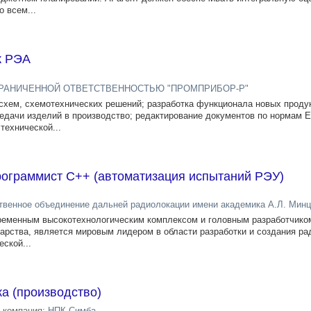
 всем...
к РЭА
РАНИЧЕННОЙ ОТВЕТСТВЕННОСТЬЮ "ПРОМПРИБОР-Р"
схем, схемотехнических решений; разработка функционала новых проду
редачи изделий в производство; редактирование документов по нормам 
технической...
ограммист C++ (автоматизация испытаний РЭУ)
твенное объединение дальней радиолокации имени академика А.Л. Мин
менным высокотехнологическим комплексом и головным разработчико
дарства, является мировым лидером в области разработки и создания р
ской...
а (производство)
компания:
НПК Симба