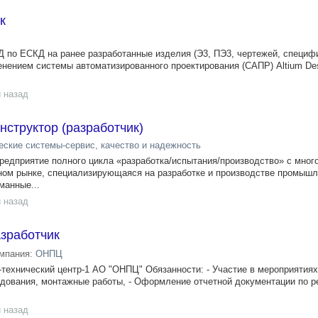
к
 по ЕСКД на ранее разработанные изделия (Э3, ПЭ3, чертежей, специф
менением системы автоматизированного проектирования (САПР) Altium Des
 назад
структор (разработчик)
еские системы-сервис, качество и надежность
редприятие полного цикла «разработка/испытания/производство» с мног
нном рынке, специализирующаяся на разработке и производстве промы
манные...
 назад
зработчик
мпания:
ОНПЦ
-технический центр-1 АО "ОНПЦ" Обязанности: - Участие в мероприятиях
дования, монтажные работы, - Оформление отчетной документации по р
 назад