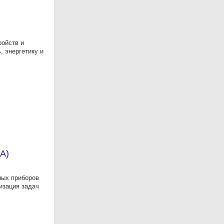
ройств и
 энергетику и
А)
ных приборов
изация задач