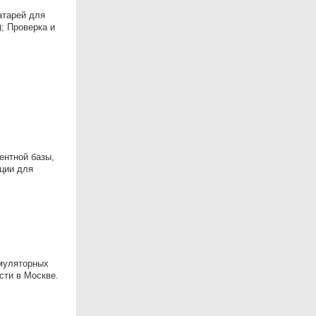
атарей для
; Проверка и
ентной базы,
ации для
умуляторных
сти в Москве.