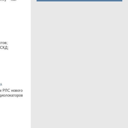
ктов;
ЕСКД;
ца
м РЛС нового
адиолокаторов