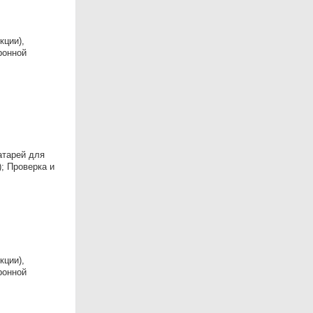
кции),
ронной
атарей для
; Проверка и
кции),
ронной