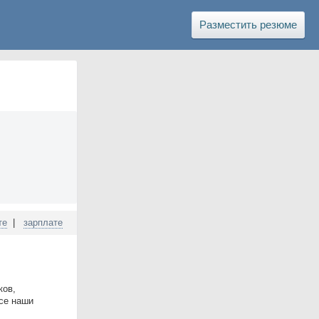
Разместить резюме
те
|
зарплате
ков,
се наши