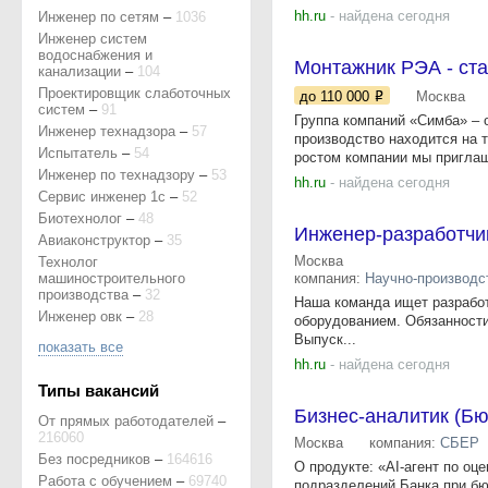
hh.ru
- найдена сегодня
Инженер по сетям
–
1036
Инженер систем
водоснабжения и
Монтажник РЭА - ст
канализации
–
104
Проектировщик слаботочных
до 110 000
Москва
систем
–
91
Группа компаний «Симба» – 
Инженер технадзора
–
57
производство находится на 
Испытатель
–
54
ростом компании мы приглаш
Инженер по технадзору
–
53
hh.ru
- найдена сегодня
Сервис инженер 1с
–
52
Биотехнолог
–
48
Инженер-разработчи
Авиаконструктор
–
35
Москва
Технолог
машиностроительного
компания:
Научно-производс
производства
–
32
Наша команда ищет разрабо
Инженер овк
–
28
оборудованием. Обязанности
Выпуск...
показать все
hh.ru
- найдена сегодня
Типы вакансий
Бизнес-аналитик (Бю
От прямых работодателей
–
216060
Москва
компания:
СБЕР
Без посредников
–
164616
О продукте: «AI-агент по оц
Работа с обучением
–
69740
подразделений Банка при бю