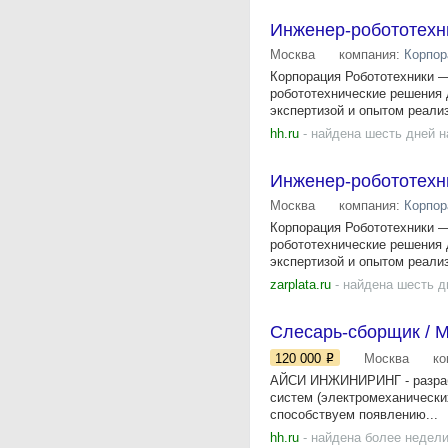
Инженер-робототехн
Москва
компания:
Корпор
Корпорация Робототехники —
робототехнические решения 
экспертизой и опытом реализ
hh.ru
- найдена шесть дней н
Инженер-робототехн
Москва
компания:
Корпор
Корпорация Робототехники —
робототехнические решения 
экспертизой и опытом реализ
zarplata.ru
- найдена шесть д
Слесарь-сборщик / М
120 000
Москва
ко
АЙСИ ИНЖИНИРИНГ - разрабо
систем (электромеханически
способствуем появлению...
hh.ru
- найдена более недели