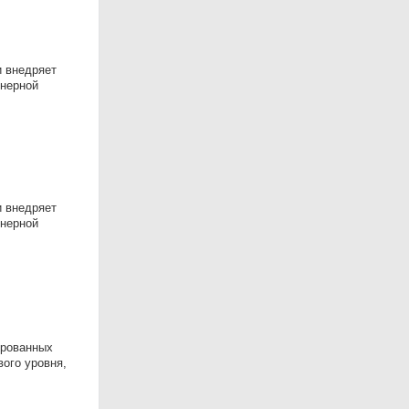
и внедряет
енерной
и внедряет
енерной
ированных
ого уровня,