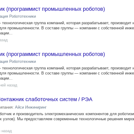
ик (программист промышленных роботов)
ация Робототехники
 технологическая группа компаний, которая разрабатывает, производит 
для промышленности. В составе группы — компании с собственной инж
ации...
азад
ик (программист промышленных роботов)
ация Робототехники
 технологическая группа компаний, которая разрабатывает, производит 
для промышленности. В составе группы — компании с собственной инж
ации...
ней назад
онтажник слаботочных систем / РЭА
мпания:
Айси Инжиниринг
тчик и производитель электромеханических компонентов для роботиз
х узлов). Мы предоставляем современные технологичные решения миров
 назад