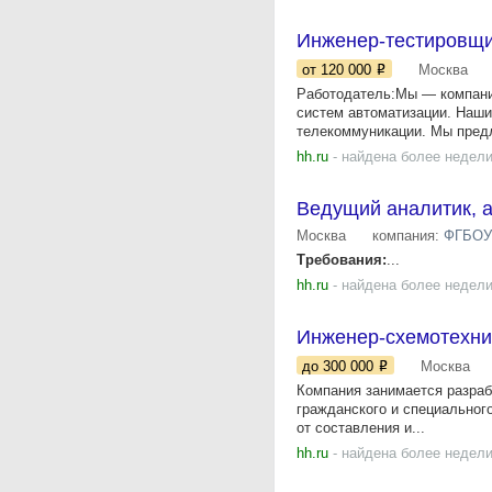
Инженер-тестировщ
от 120 000
Москва
Работодатель:Мы — компания
систем автоматизации. Наши
телекоммуникации. Мы предл
hh.ru
- найдена более недели
Ведущий аналитик, а
Москва
компания:
ФГБОУ 
Требования:
...
hh.ru
- найдена более недели
Инженер-схемотехник
до 300 000
Москва
Компания занимается разраб
гражданского и специальног
от составления и...
hh.ru
- найдена более недели