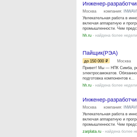
Инженер-разработчи
Москва
компания:
INWAVE
Увлекательная работа в инно
включая аппаратную и прогр
промышленности. Чем предст
hh.ru
- найдена более недели
Пайщик(РЭА)
до 150 000
Москва
Привет! Мы — НПК Симба, ро
электросамокатов. Обязаннос
подготовка компонентов к...
hh.ru
- найдена более недели
Инженер-разработчи
Москва
компания:
INWAVE
Увлекательная работа в инно
включая аппаратную и прогр
промышленности. Чем предст
zarplata.ru
- найдена более н