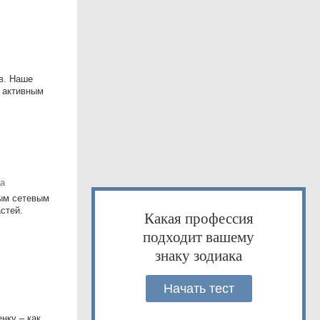
в. Наше
 активным
ца
ным сетевым
стей.
Какая профессия
подходит вашему
знаку зодиака
Начать тест
нку – как