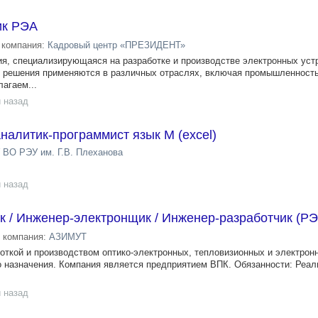
ик РЭА
компания:
Кадровый центр «ПРЕЗИДЕНТ»
, специализирующаяся на разработке и производстве электронных уст
 решения применяются в различных отраслях, включая промышленность,
агаем...
 назад
налитик-программист язык M (excel)
ВО РЭУ им. Г.В. Плеханова
 назад
 / Инженер-электронщик / Инженер-разработчик (РЭ
компания:
АЗИМУТ
откой и производством оптико-электронных, тепловизионных и электрон
о назначения. Компания является предприятием ВПК. Обязанности: Реал
 назад