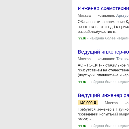
Инженер-схемотехни
Москва
компания:
Арктур
Обязанности: оформление КД
печатных плат и т.д.) с при
разработка/участие в...
hh.ru
- найдена более недели
Ведущий инженер-кон
Москва
компания:
Технич
АО «ТС-СКН» - стабильное п
присутствием на отечестве
(ноутбуки, планшетные и кар
hh.ru
- найдена более недели
Ведущий инженер ра
140 000
Москва
ко
Требуется инженер в Научно
проведении испытаний обору
работ, -...
hh.ru
- найдена более недели