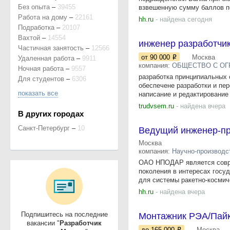
Без опыта
–
39455
взвешенную сумму баллов по
Работа на дому
–
22161
hh.ru
- найдена сегодня
Подработка
–
20107
Вахтой
–
14554
инженер разработчи
Частичная занятость
–
12566
от 90 000
Москва
Удаленная работа
–
9911
компания:
ОБЩЕСТВО С ОГ
Ночная работа
–
9557
разработка принципиальных 
Для студентов
–
6306
обеспечене разработки и пе
показать все
написание и редактирование 
trudvsem.ru
- найдена вчера
В других городах
Санкт-Петербург
–
10
Ведущий инженер-пр
Москва
компания:
Научно-производс
ОАО НПОДАР является совре
поколения в интересах госу
для системы ракетно-космиче
hh.ru
- найдена вчера
Подпишитесь на последние
Монтажник РЭА/Пайк
вакансии "
Разработчик
до 165 000
Москва