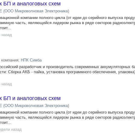
к БП и аналоговых схем
 (ООО Микроволновая Электроника)
вационной компании полного цикла (от идеи до серийного выпуска проду
аммную часть, являющейся лидером рынка в ряде секторов радиоэлект
оит...
 назад
компания:
НПК Симба
ссийский разработчик и производитель современных аккумуляторных б
ти: Сборка АКБ - пайка, установка программного обеспечения, упаковка)
 назад
к БП и аналоговых схем
 (ООО Микроволновая Электроника)
вационной компании полного цикла (от идеи до серийного выпуска проду
аммную часть, являющейся лидером рынка в ряде секторов радиоэлект
оит...
едели назад