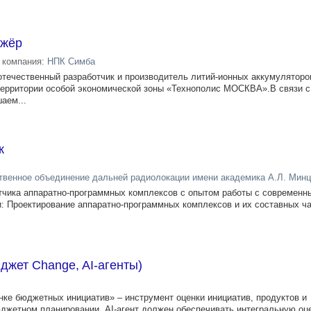
ажёр
компания:
НПК Симба
отечественный разработчик и производитель литий-ионных аккумуляторо
территории особой экономической зоны «Технополис МОСКВА».В связи с
аем...
к
твенное объединение дальней радиолокации имени академика А.Л. Мин
тчика аппаратно-программных комплексов с опытом работы с современ
: Проектирование аппаратно-программных комплексов и их составных ча
джет Change, AI-агенты)
енке бюджетных инициатив» – инструмент оценки инициатив, продуктов и
джетном планировании. AI-агент должен обеспечивать интегральную оце