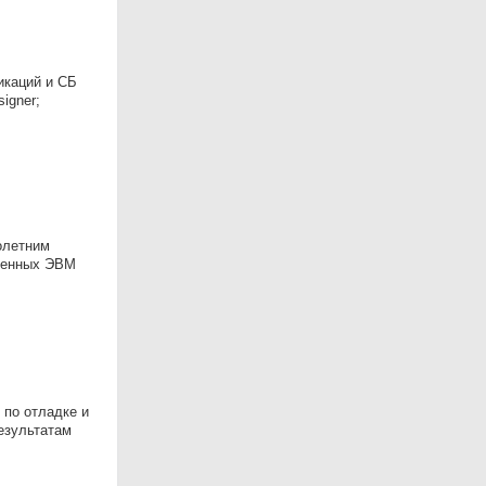
икаций и СБ
igner;
олетним
шленных ЭВМ
 по отладке и
езультатам