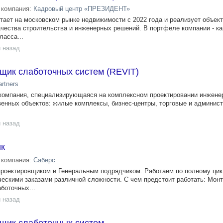
компания:
Кадровый центр «ПРЕЗИДЕНТ»
тает на московском рынке недвижимости с 2022 года и реализует объек
ачества строительства и инженерных решений. В портфеле компании - к
асса...
 назад
щик слаботочных систем (REVIT)
artners
компания, специализирующаяся на комплексном проектировании инжене
енных объектов: жилые комплексы, бизнес-центры, торговые и админис
 назад
ик
компания:
Саберс
роектировщиком и Генеральным подрядчиком. Работаем по полному цик
ескими заказами различной сложности. С чем предстоит работать: Мон
боточных...
 назад