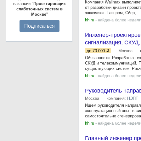
Компания Wallmax выполняе
вакансии "
Проектировщик
от разработки дизайн проект
слаботочных систем в
заказчики - Газпром, Сбер,...
Москве
"
hh.ru
- найдена более недели
Подписаться
Инженер-проектиров
сигнализация, СКУД, 
до 70 000
Москва
Обязанности: Разработка те
СКУД и телекоммуникаций. П
существующих систем. Расче
hh.ru
- найдена более недели
Руководитель напра
Москва
компания:
НЭПТ
Ищем руководителя направле
эксплуатационный опыт в си
самостоятельно сгенерироват
hh.ru
- найдена более недели
Главный инженер про