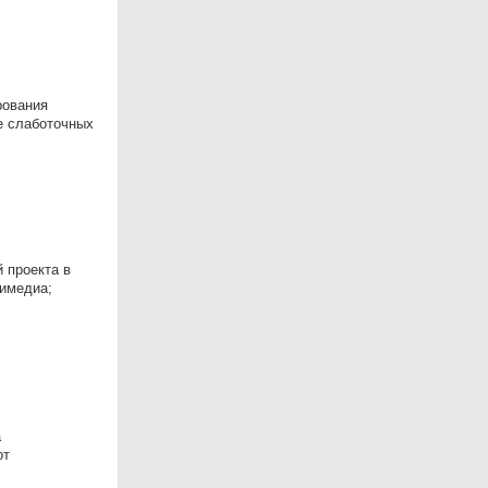
рования
е слаботочных
 проекта в
имедиа;
а
от