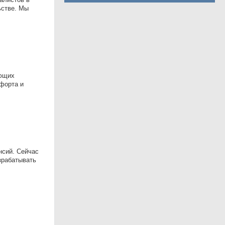
ьстве. Мы
ающих
форта и
нсий. Сейчас
зрабатывать