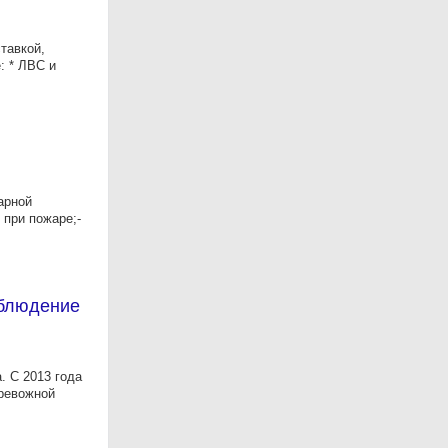
тавкой,
: * ЛВС и
арной
 при пожаре;-
аблюдение
. С 2013 года
тревожной