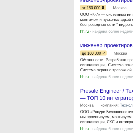
Инженер-проектиров
от 150 000
Москва
ООО «К-7» — системный инте
монтажом и пуско-наладкой 
беспроводные сети * видеона
hh.ru
- найдена более недели
Инженер-проектиров
до 180 000
Москва
Обязанности: Разработка пр
сигнализации;- Система пож
Система охранно-тревожной.
hh.ru
- найдена более недели
Presale Engineer / 
— ТОП 10 интеграто
Москва
компания:
Технол
ООО «Ракурс Безопасности» 
мы проектируем, монтируем 
сигнализации, СКС и антикра
hh.ru
- найдена более недели