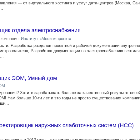
авления — от виртуального хостинга и услуг дата-центров (Москва, Сан
..
щик отдела электроснабжения
компания:
Институт «Мосинжпроект»
ости: Разработка разделов проектной и рабочей документации внутренне
метрополитена; Разработка документации по электроснабжению вентиля
..
вщик ЭОМ, Умный дом
ОМ
ирования? Хотите зарабатывать больше за качественный результат свое
! Нам больше 10-ти лет и это годы не просто существования компании
ши...
оектировщик наружных слаботочных систем (НСС)
» основана в 2010 году – это команда высококвалифицированных специ