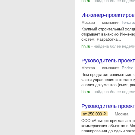
hh.ru
- найдена более недели
Инженер-проектиров
Москва
компания:
Генстр
Крупный строительный холди
открывает вакансию Инженер
систем: Разработка...
hh.ru
- найдена более недели
Руководитель проек
Москва
компания:
Pridex
Чем предстоит заниматься: о
части управления интеллек
анализ документов (смет, раб
hh.ru
- найдена более недели
Руководитель проек
от 250 000
Москва
ООО «Альтер» приглашает р
коммерческих объектах в Мо
планирования до сдачи заказ