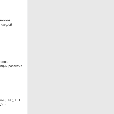
венным
 каждой
 свою
пции развития
мы (СКС), СП
); -