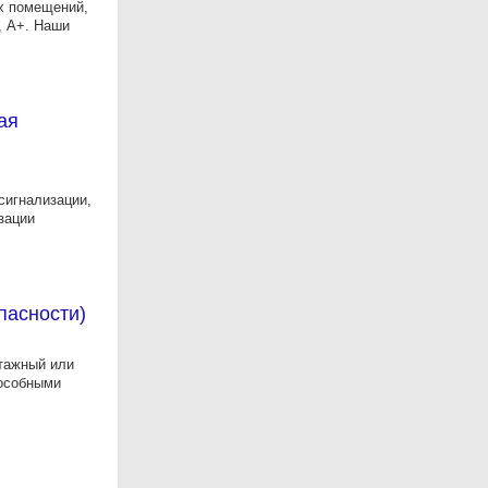
х помещений,
, А+. Наши
ая
сигнализации,
зации
пасности)
тажный или
пособными