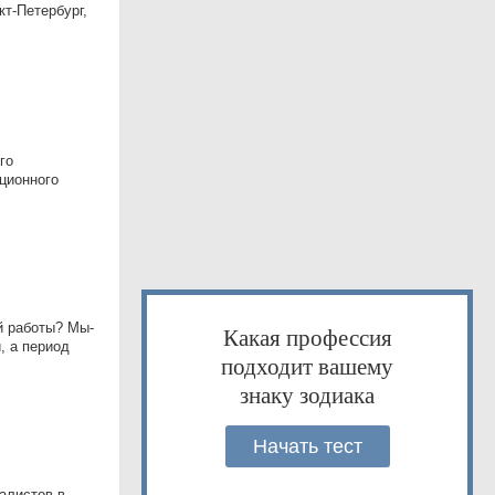
кт-Петербург,
го
ционного
й работы? Мы-
Какая профессия
, а период
подходит вашему
знаку зодиака
Начать тест
алистов в