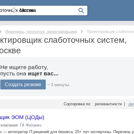
Инженеры, технологи, проектировщики
Проектировщик слаботоч
ктировщик слаботочных систем,
оскве
Не ищите работу,
пусть она
ищет вас...
Создать резюме
~ 3 минуты
Сортировка по: релевантности |
да
вщик ЭОМ (ЦОДы)
компания:
ГК Филанко
— интегратор IT-решений для бизнеса. 25+ лет экспертизы. Перечень 