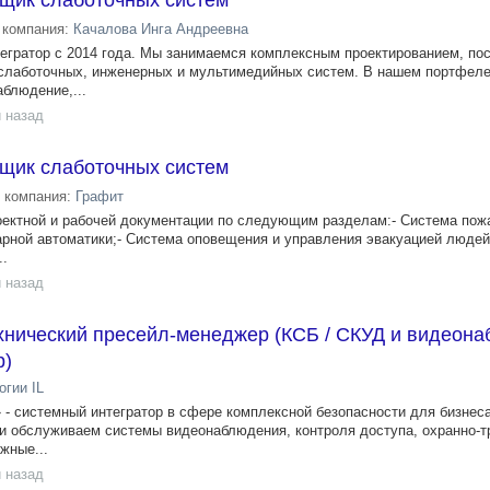
щик слаботочных систем
компания:
Качалова Инга Андреевна
гратор с 2014 года. Мы занимаемся комплексным проектированием, пос
слаботочных, инженерных и мультимедийных систем. В нашем портфеле
блюдение,...
 назад
щик слаботочных систем
компания:
Графит
оектной и рабочей документации по следующим разделам:- Система пож
арной автоматики;- Система оповещения и управления эвакуацией людей
..
 назад
Технический пресейл-менеджер (КСБ / СКУД и видеон
р)
огии IL
- системный интегратор в сфере комплексной безопасности для бизнеса
и обслуживаем системы видеонаблюдения, контроля доступа, охранно-
жные...
 назад