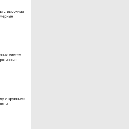
ты с высокими
амерные
рных систем
тративные
лу с крупными
таж и