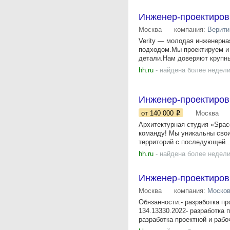
Инженер-проектиро
Москва
компания:
Верити
Verity — молодая инженерна
подходом.Мы проектируем и
детали.Нам доверяют крупны
hh.ru
- найдена более недели
Инженер-проектиров
от 140 000
Москва
Архитектурная студия «Spac
команду! Мы уникальны свои
территорий с последующей..
hh.ru
- найдена более недели
Инженер-проектиров
Москва
компания:
Москов
Обязанности:- разработка п
134.13330.2022- разработка 
разработка проектной и рабоч