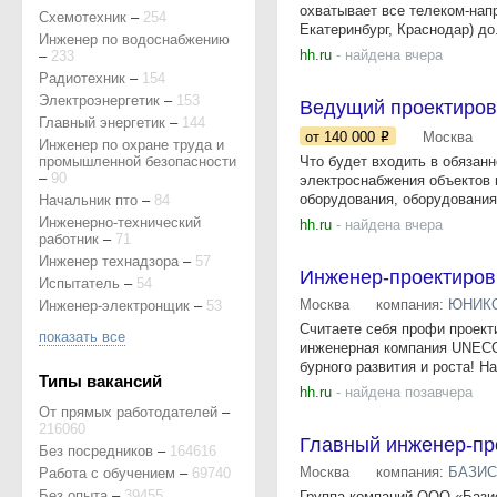
охватывает все телеком-напр
Схемотехник
–
254
Екатеринбург, Краснодар) до.
Инженер по водоснабжению
hh.ru
- найдена вчера
–
233
Радиотехник
–
154
Электроэнергетик
–
153
Ведущий проектиров
Главный энергетик
–
144
от 140 000
Москва
Инженер по охране труда и
промышленной безопасности
Что будет входить в обязанн
–
90
электроснабжения объектов 
оборудования, оборудования.
Начальник пто
–
84
Инженерно-технический
hh.ru
- найдена вчера
работник
–
71
Инженер технадзора
–
57
Инженер-проектиро
Испытатель
–
54
Москва
компания:
ЮНИК
Инженер-электронщик
–
53
Считаете себя профи проект
показать все
инженерная компания UNECOM
бурного развития и роста! На
Типы вакансий
hh.ru
- найдена позавчера
От прямых работодателей
–
216060
Главный инженер-пр
Без посредников
–
164616
Москва
компания:
БАЗИС
Работа с обучением
–
69740
Без опыта
–
39455
Группа компаний ООО «Базис