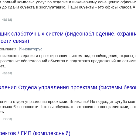
т полный комплекс услуг по отделке и инженерному оснащению офисны
а до сдачи объекта в эксплуатацию. Наши объекты - это офисы класса А
 назад
щик слаботочных систем (видеонаблюдение, охранн
сети связи)
компания:
Инноваторус
хнического задания и проектирование систем видеонаблюдения, охраны, 
роведение обследований объектов и подготовка предложений по оптими
т...
 назад
вления Отдела управления проектами (системы безо
ния в отдел управления проектами. Внимание! Не подходит сугубо мон
стемах безопасности. Готовы обсуждать вакансию со специалистами, с
ь...
 назад
ектов / ГИП (комплексный)