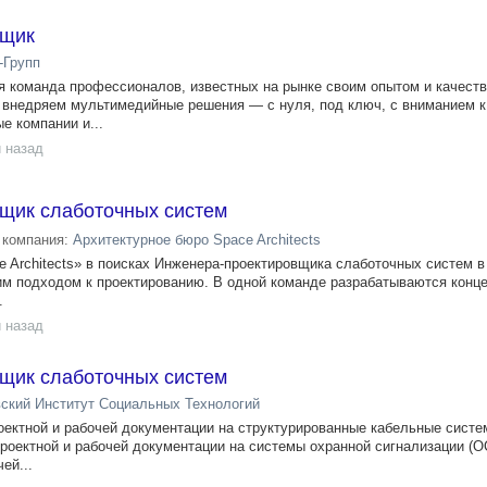
вщик
-Групп
я команда профессионалов, известных на рынке своим опытом и качест
 внедряем мультимедийные решения — с нуля, под ключ, с вниманием к
е компании и...
 назад
щик слаботочных систем
компания:
Архитектурное бюро Space Architects
e Architects» в поисках Инженера-проектировщика слаботочных систем в
м подходом к проектированию. В одной команде разрабатываются конце
.
 назад
щик слаботочных систем
ский Институт Социальных Технологий
роектной и рабочей документации на структурированные кабельные систе
проектной и рабочей документации на системы охранной сигнализации (ОС
ей...