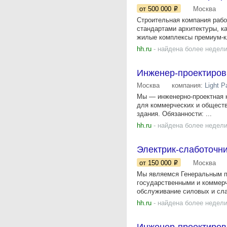
от 500 000
Москва
Строительная компания рабо
стандартами архитектуры, к
жилые комплексы премиум-кл
hh.ru
- найдена более недели
Инженер-проектиров
Москва
компания:
Light P
Мы — инженерно-проектная 
для коммерческих и обществ
здания. Обязанности: ...
hh.ru
- найдена более недели
Электрик-слаботочн
от 150 000
Москва
Мы являемся Генеральным п
государственными и коммерч
обслуживание силовых и сла
hh.ru
- найдена более недели