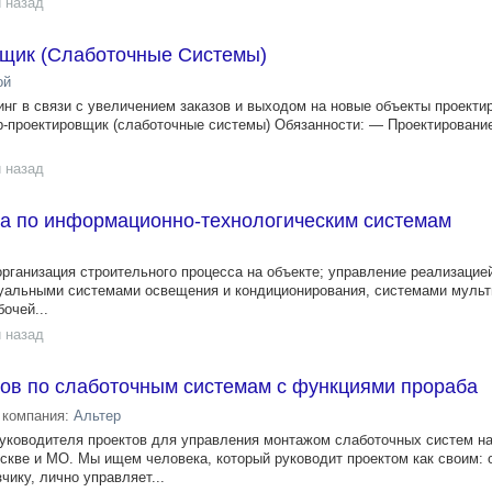
 назад
щик (Слаботочные Системы)
ой
нг в связи с увеличением заказов и выходом на новые объекты проекти
-проектировщик (слаботочные системы) Обязанности: — Проектировани
 назад
та по информационно-технологическим системам
рганизация строительного процесса на объекте; управление реализацией
туальными системами освещения и кондиционирования, системами мульт
очей...
 назад
тов по слаботочным системам с функциями прораба
компания:
Альтер
уководителя проектов для управления монтажом слаботочных систем н
скве и МО. Мы ищем человека, который руководит проектом как своим: 
чику, лично управляет...