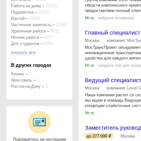
области комплексного проек
Работа на дому
–
22161
предоставляем полный спектр
Подработка
–
20107
hh.ru
- найдена позавчера
Вахтой
–
14554
Частичная занятость
–
12566
Удаленная работа
–
9911
Главный специалист
Ночная работа
–
9557
Москва
компания:
МосТра
Для студентов
–
6306
МосТрансПроект объединяет 
показать все
инновационные транспортны
удобства для каждого жителя
В других городах
hh.ru
- найдена три дня наза
Казань
–
7
Ведущий специалис
Ярославль
–
5
Ростов-на-Дону
–
3
Москва
компания:
Level 
Наша компания растет со ско
мы ищем в команду Ведущего
концепции слаботочных систе
hh.ru
-
Заместитель руково
до 277 000
Москва
Подпишитесь на последние