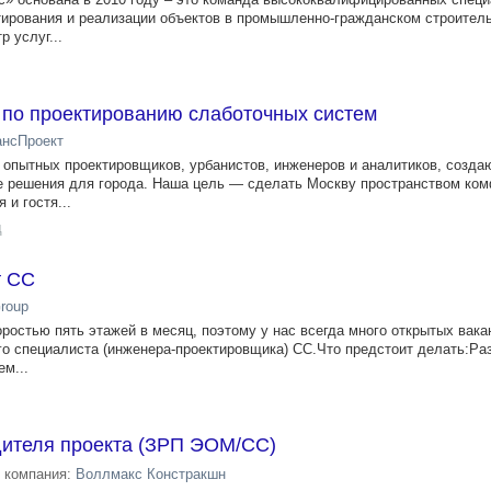
тирования и реализации объектов в промышленно-гражданском строител
 услуг...
 по проектированию слаботочных систем
нсПроект
опытных проектировщиков, урбанистов, инженеров и аналитиков, созд
е решения для города. Наша цель — сделать Москву пространством ком
 и гостя...
д
т СС
Group
ростью пять этажей в месяц, поэтому у нас всегда много открытых вака
 специалиста (инженера-проектировщика) СС.Что предстоит делать:Ра
м...
дителя проекта (ЗРП ЭОМ/СС)
компания:
Воллмакс Констракшн