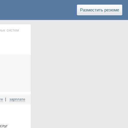
Разместить резюме
ных систем
те
|
зарплате
услуг