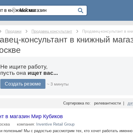
Продажи
Продавец консультант
Продавец-консультант в кн
авец-консультант в книжный мага
оскве
Не ищите работу,
пусть она
ищет вас...
Создать резюме
~ 3 минуты
Сортировка по: релевантности |
да
т в магазин Мир Кубиков
осква
компания:
Inventive Retail Group
 и полезным! Мы с радостью рассмотрим тех, кто хочет работать именн