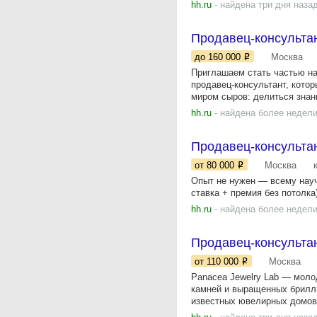
hh.ru
- найдена три дня наза
Продавец-консульта
до 160 000
Москва
Приглашаем стать частью н
продавец-консультант, кото
миром сыров: делиться знани
hh.ru
- найдена более недели
Продавец-консультан
от 80 000
Москва
Опыт не нужен — всему науч
ставка + премия без потолк
hh.ru
- найдена более недели
Продавец-консультан
от 110 000
Москва
Panacea Jewelry Lab — мол
камней и выращенных брилли
известных ювелирных домов,