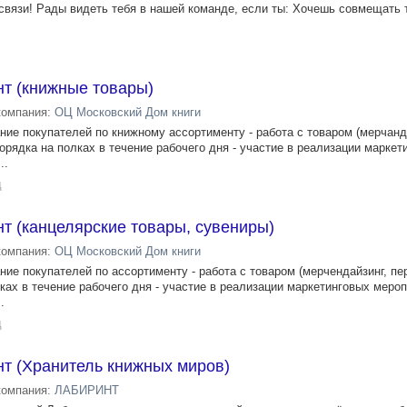
связи! Рады видеть тебя в нашей команде, если ты: Хочешь совмещать 
нт (книжные товары)
компания:
ОЦ Московский Дом книги
ние покупателей по книжному ассортименту - работа с товаром (мерчанд
орядка на полках в течение рабочего дня - участие в реализации маркет
..
д
т (канцелярские товары, сувениры)
компания:
ОЦ Московский Дом книги
ние покупателей по ассортименту - работа с товаром (мерчендайзинг, пер
ах в течение рабочего дня - участие в реализации маркетинговых мероп
.
д
нт (Хранитель книжных миров)
компания:
ЛАБИРИНТ