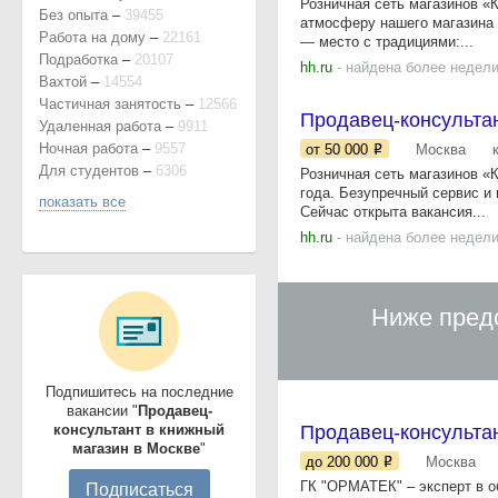
Розничная сеть магазинов «К
Без опыта
–
39455
атмосферу нашего магазина 
Работа на дому
–
22161
— место с традициями:...
Подработка
–
20107
hh.ru
- найдена более недели
Вахтой
–
14554
Частичная занятость
–
12566
Продавец-консультан
Удаленная работа
–
9911
Ночная работа
–
9557
от 50 000
Москва
Для студентов
–
6306
Розничная сеть магазинов «
года. Безупречный сервис и
показать все
Сейчас открыта вакансия...
hh.ru
- найдена более недели
Ниже пред
Подпишитесь на последние
вакансии "
Продавец-
консультант в книжный
Продавец-консульта
магазин в Москве
"
до 200 000
Москва
ГК "ОРМАТЕК" – эксперт в о
Подписаться