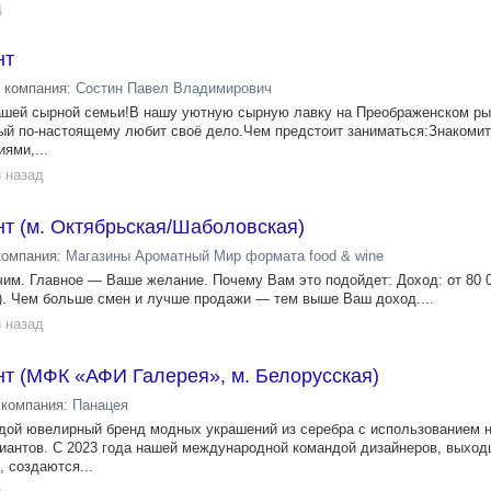
д
нт
компания:
Состин Павел Владимирович
ашей сырной семьи!В нашу уютную сырную лавку на Преображенском ры
рый по-настоящему любит своё дело.Чем предстоит заниматься:Знакомит
ями,...
 назад
т (м. Октябрьская/Шаболовская)
компания:
Магазины Ароматный Мир формата food & wine
им. Главное — Ваше желание. Почему Вам это подойдет: Доход: от 80 0
а). Чем больше смен и лучше продажи — тем выше Ваш доход....
 назад
т (МФК «АФИ Галерея», м. Белорусская)
компания:
Панацея
одой ювелирный бренд модных украшений из серебра с использованием 
антов. С 2023 года нашей международной командой дизайнеров, выход
 создаются...