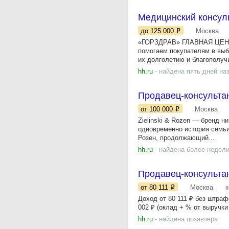
Медицинский консуль
до 125 000
Москва
«ГОРЗДРАВ» ГЛАВНАЯ ЦЕННО
помогаем покупателям в выб
их долголетию и благополуч
hh.ru
- найдена пять дней на
Продавец-консультан
от 100 000
Москва
Zielinski & Rozen — бренд н
одновременно история семьи
Розен, продолжающий...
hh.ru
- найдена более недели
Продавец-консульта
от 80 111
Москва
Доход от 80 111 ₽ без штра
002 ₽ (оклад + % от выручк
hh.ru
- найдена позавчера