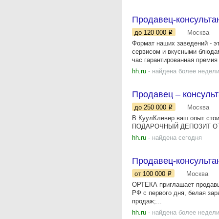
Продавец-консульта
до 120 000
Москва
Формат наших заведений - э
сервисом и вкусными блюда
час гарантированная премия 
hh.ru
- найдена более недели
Продавец – консульт
до 250 000
Москва
В КуулКлевер ваш опыт стои
ПОДАРОЧНЫЙ ДЕПОЗИТ ОТ К
hh.ru
- найдена сегодня
Продавец-консультан
от 100 000
Москва
ОРТЕКА приглашает продав
РФ с первого дня, белая зар
продаж;...
hh.ru
- найдена более недели