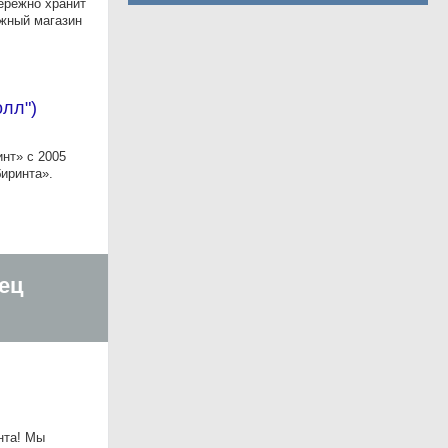
бережно хранит
ижный магазин
олл")
нт» с 2005
иринта».
ец
нта! Мы