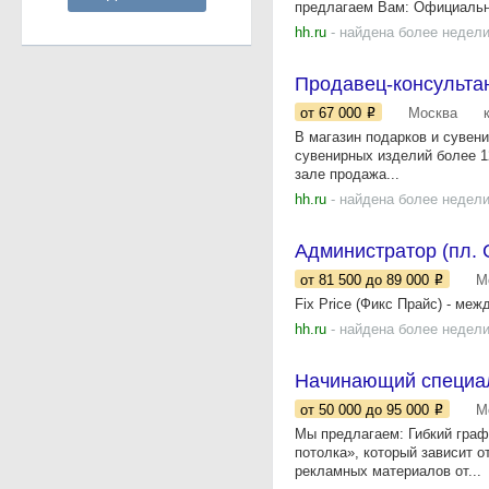
предлагаем Вам: Официально
hh.ru
- найдена более недели
Продавец-консультан
от 67 000
Москва
В магазин подарков и сувени
сувенирных изделий более 12
зале продажа...
hh.ru
- найдена более недели
Администратор (пл. С
от 81 500
до 89 000
М
Fix Price (Фикс Прайс) - меж
hh.ru
- найдена более недели
Начинающий специал
от 50 000
до 95 000
М
Мы предлагаем: Гибкий графи
потолка», который зависит 
рекламных материалов от...