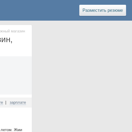
Разместить резюме
ижный магазин
зин,
те
|
зарплате
о летом. Жми