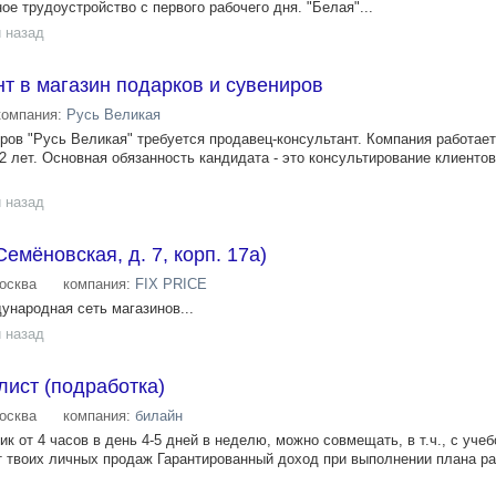
е трудоустройство с первого рабочего дня. "Белая"...
 назад
т в магазин подарков и сувениров
компания:
Русь Великая
ров "Русь Великая" требуется продавец-консультант. Компания работает
 лет. Основная обязанность кандидата - это консультирование клиентов
 назад
емёновская, д. 7, корп. 17а)
осква
компания:
FIX PRICE
дународная сеть магазинов...
 назад
ист (подработка)
осква
компания:
билайн
к от 4 часов в день 4-5 дней в неделю, можно совмещать, в т.ч., с уче
от твоих личных продаж Гарантированный доход при выполнении плана 