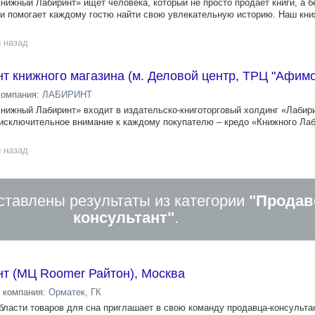
нижный Лабиринт» ищет человека, который не просто продаёт книги, а 
и помогает каждому гостю найти свою увлекательную историю. Наш кн
 назад
т книжного магазина (м. Деловой центр, ТРЦ "Афим
компания:
ЛАБИРИНТ
Книжный Лабиринт» входит в издательско-книготорговый холдинг «Лабири
 исключительное внимание к каждому покупателю – кредо «Книжного Лаб
 назад
ставлены результаты из категории
"Продав
консультант"
.
нт (МЦ Roomer Райтон), Москва
компания:
Орматек, ГК
бласти товаров для сна приглашает в свою команду продавца-консульта