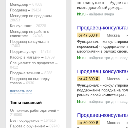
«откликнуться» — будем на 
Менеджер
–
67809
иметь достойный доход;...
Продавец
–
39424
hh.ru
- найдена вчера
Менеджер по продажам
–
28653
Консультант
–
26228
Продавец-консульта
Менеджер по работе с
от 47 500
Москва
клиентами
–
24046
Продавец консультант
–
Функционал: - консультирова
17403
переоценка) - поддержание п
мероприятий в рамках своей.
Продажа услуг
–
14718
Кассир в магазин
–
10759
hh.ru
- найдена три дня наза
Специалист по продажам
–
8412
Продавец-консультан
Продажа техники
–
8288
Продавец на выкладку
от 47 500
Москва
товара
–
6936
Функционал: - консультирова
поддержание порядка на полк
показать все
рамках своей компетенции -..
hh.ru
- найдена три дня наза
Типы вакансий
От прямых работодателей
–
Продавец-консульта
216060
Без посредников
–
164616
от 50 000
Москва
Работа с обучением
–
69740