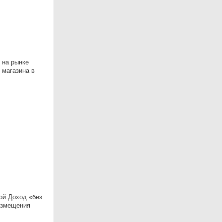
 на рынке
 магазина в
бой Доход «без
размещения