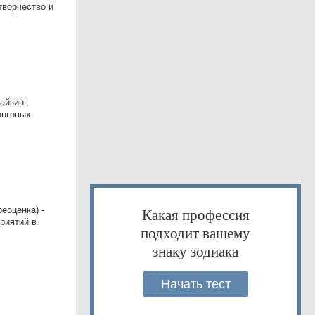
творчество и
айзинг,
инговых
еоценка) -
Какая профессия
риятий в
подходит вашему
знаку зодиака
Начать тест