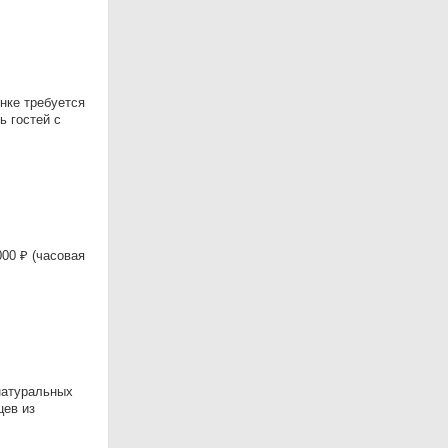
нке требуется
ь гостей с
00 ₽ (часовая
натуральных
цев из