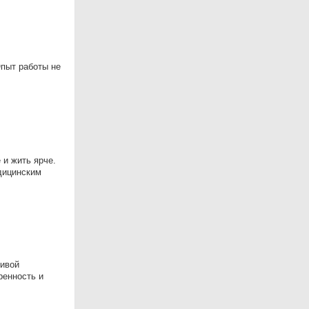
Опыт работы не
 и жить ярче.
дицинским
чивой
ренность и