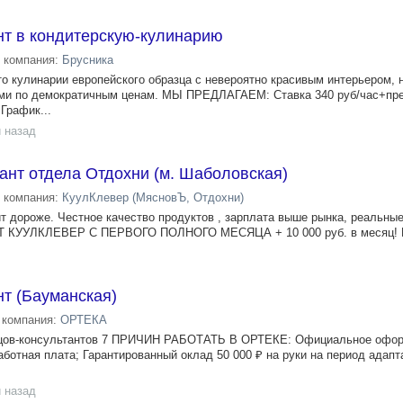
нт в кондитерскую-кулинарию
компания:
Брусника
то кулинарии европейского образца с невероятно красивым интерьером,
ми по демократичным ценам. МЫ ПРЕДЛАГАЕМ: Ставка 340 руб/час+пре
График...
 назад
ант отдела Отдохни (м. Шаболовская)
компания:
КуулКлевер (МясновЪ, Отдохни)
т дороже. Честное качество продуктов , зарплата выше рынка, реальные
УУЛКЛЕВЕР С ПЕРВОГО ПОЛНОГО МЕСЯЦА + 10 000 руб. в месяц! М
т (Бауманская)
компания:
ОРТЕКА
цов-консультантов 7 ПРИЧИН РАБОТАТЬ В ОРТЕКЕ: Официальное офор
аботная плата; Гарантированный оклад 50 000 ₽ на руки на период адапт
 назад