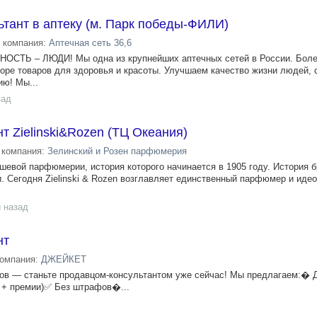
тант в аптеку (м. Парк победы-ФИЛИ)
компания:
Аптечная сеть 36,6
СТЬ – ЛЮДИ! Мы одна из крупнейших аптечных сетей в России. Боле
оре товаров для здоровья и красоты. Улучшаем качество жизни людей,
ию! Мы...
зад
т Zielinski&Rozen (ТЦ Океания)
компания:
Зелинский и Розен парфюмерия
ишевой парфюмерии, история которого начинается в 1905 году. История 
. Сегодня Zielinski & Rozen возглавляет единственный парфюмер и идео
 назад
нт
компания:
ДЖЕЙКЕТ
фов — станьте продавцом-консультантом уже сейчас! Мы предлагаем:� Д
и + премии)✅ Без штрафов�...