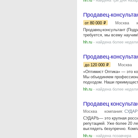
hh.ru
- найдена три дня наза
Продавец-консультан
от 80 000
Москва
Продавец-консультант (Подр
требуется, мы всему научим!
hh.ru
- найдена более недели
Продавец-консультан
до 120 000
Москва
«Оптимист Оптика» — это ко
Мы объединяем профессионал
подходом. Наши преимуществ
hh.ru
- найдена более недели
Продавец консультан
Москва
компания:
СУДАРЬ
СУДАРЬ— это крупная россий
репутацией. Уже более 20 л
выглядеть безупречно. Компа
hh.ru
- найдена позавчера