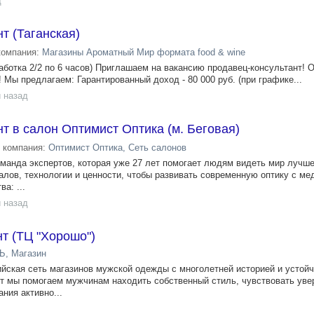
д
т (Таганская)
компания:
Магазины Ароматный Мир формата food & wine
аботка 2/2 по 6 часов) Приглашаем на вакансию продавец-консультант! 
 Мы предлагаем: Гарантированный доход - 80 000 руб. (при графике...
 назад
т в салон Оптимист Оптика (м. Беговая)
компания:
Оптимист Оптика, Сеть салонов
манда экспертов, которая уже 27 лет помогает людям видеть мир лучше
ов, технологии и ценности, чтобы развивать современную оптику с ме
а: ...
 назад
т (ТЦ "Хорошо")
, Магазин
ская сеть магазинов мужской одежды с многолетней историей и устой
ет мы помогаем мужчинам находить собственный стиль, чувствовать уве
ния активно...