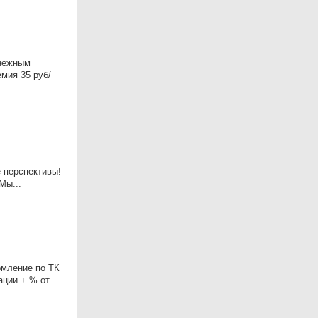
 нежным
мия 35 руб/
 перспективы!
ы...
мление по ТК
ации + % от