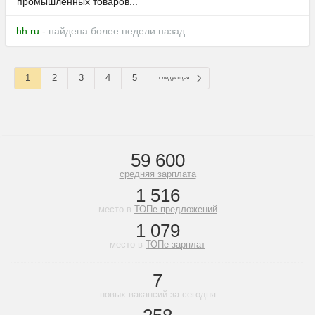
промышленных товаров...
hh.ru
- найдена более недели назад
1
2
3
4
5
следующая
59 600
средняя зарплата
1 516
место в
ТОПе предложений
1 079
место в
ТОПе зарплат
7
новых вакансий за сегодня