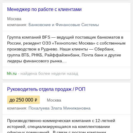
Менеджер по работе с клиентами
Москва
компания:
Банковские и Финансовые Системы
Группа компаний BFS — ведущий поставщик банкоматов в
России, резидент ОЭЗ «Технополис Москва» с собственным
производством в Руднево. Наши клиенты — Сбербанк,
группа ВТБ, РНКБ, Райффайзенбанк, Почта банк и другие
лидеры финансового рынка....
hh.ru
- найдена более недели назад
Руководитель отдела продаж / РОП
до 250 000
Москва
компания:
Похалуева Злата Минижановна
Производственно-коммерческая компания с 12-летней
историей, специализирующаяся на комплектовании
офисных помещений . В связи с ростом компании