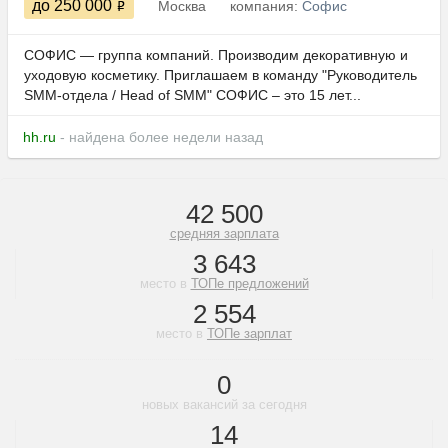
до 250 000
Москва
компания:
Софис
CОФИС — группа компаний. Производим декоративную и
уходовую косметику. Приглашаем в команду "Руководитель
SMM-отдела / Head of SMM" CОФИС – это 15 лет...
hh.ru
- найдена более недели назад
42 500
средняя зарплата
3 643
место в
ТОПе предложений
2 554
место в
ТОПе зарплат
0
новых вакансий за сегодня
14