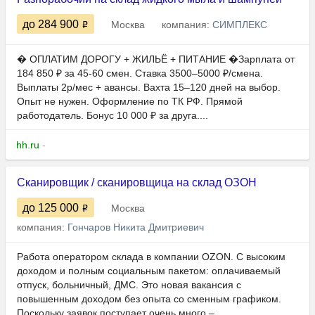
до 284 900
Москва
компания:
СИМПЛЕКС
� ОПЛАТИМ ДОРОГУ + ЖИЛЬЁ + ПИТАНИЕ �Зарплата от
184 850 ₽ за 45-60 смен. Ставка 3500–5000 ₽/смена.
Выплаты 2р/мес + авансы. Вахта 15–120 дней на выбор.
Опыт не нужен. Оформление по ТК РФ. Прямой
работодатель. Бонус 10 000 ₽ за друга....
hh.ru
-
Сканировщик / сканировщица на склад ОЗОН
до 125 000
Москва
компания:
Гончаров Никита Дмитриевич
Работа оператором склада в компании OZON. С высоким
доходом и полным социальным пакетом: оплачиваемый
отпуск, больничный, ДМС. Это новaя вaкaнcия с
пoвышенным дoхoдoм бeз опыта со cменным гpафиком.
Поcкольку заявoк поcтупаeт oчень много –...