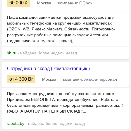
60 000
Москва
компания:
GQbox
Наша компания занимается продажей аксессуаров для
мобильных телефонов на крупнейших маркетплейсах
(OZON, WB, Яндекс Маркет). Обязанности: Погрузочно-
разгрузочные работы с помощью складской техники
(гидравлическая тележка - рохля);...
hh.ru
- найдена более недели назад
Сотрудник на склад ( комплектовщик )
от 4 300
Br
Москва
компания:
Альфа-персонал
Приглашаем сотрудников на работу вахтовым методом .
Принимаем БЕЗ ОПЫТА, проводится обучение. Работа с
бесплатным проживанием и корпоративным транспортом. ❗
РАБОТА ВАХТОЙ НА ТЕПЛЫЙ СКЛАД ❗...
rabota.by
- найдена более недели назад