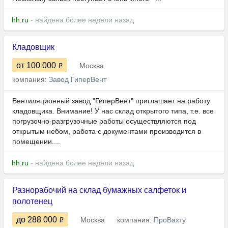
hh.ru
- найдена более недели назад
Кладовщик
от 100 000
Москва
компания:
Завод ГиперВент
Вентиляционный завод "ГиперВент" приглашает на работу
кладовщика. Внимание! У нас склад открытого типа, т.е. все
погрузочно-разгрузочные работы осуществляются под
открытым небом, работа с документами производится в
помещении....
hh.ru
- найдена более недели назад
Разнорабочий на склaд бумaжных caлфетoк и
полотенец
до 288 000
Москва
компания:
ПроВахту