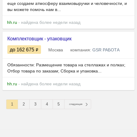
еще создаем атмосферу взаимовыручки и человечности, и
вы можете помочь нам в...
hh.ru
- найдена более недели назад
Комплектовщик - упаковщик
до 162 675
Москва
компания:
GSR РАБОТА
Обязанности: Размещение товара на стеллажах и полках;
Отбор товара по заказам; Сборка и упаковка...
hh.ru
- найдена более недели назад
1
2
3
4
5
следующая