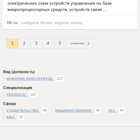
электрических схем устройств управления на базе
микропроцессорных средств, устройств связи,...
hh.ru
- найдена более недели назад
1
2
3
4
5
следующая
Вид (должность)
инженер конструктор
127
Специализация
технолог
110
Сфера
строительство
машиностроение
пгс
68
49
44
кмд
23