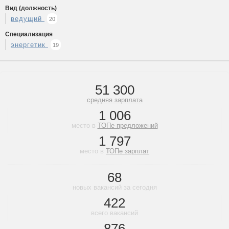
Вид (должность)
ведущий
20
Специализация
энергетик
19
51 300
средняя зарплата
1 006
место в
ТОПе предложений
1 797
место в
ТОПе зарплат
68
новых вакансий за сегодня
422
всего вакансий
876