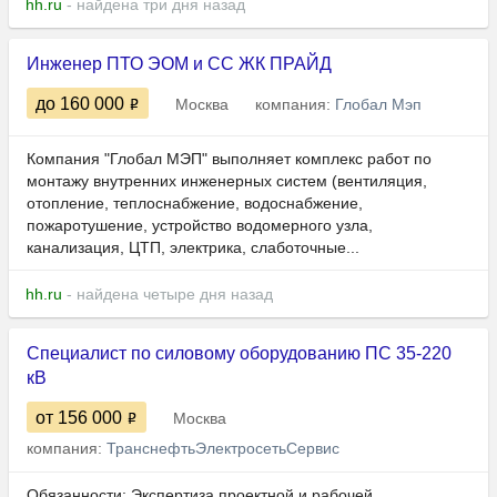
hh.ru
- найдена три дня назад
Инженер ПТО ЭОМ и СС ЖК ПРАЙД
до 160 000
Москва
компания:
Глобал Мэп
Компания "Глобал МЭП" выполняет комплекс работ по
монтажу внутренних инженерных систем (вентиляция,
отопление, теплоснабжение, водоснабжение,
пожаротушение, устройство водомерного узла,
канализация, ЦТП, электрика, слаботочные...
hh.ru
- найдена четыре дня назад
Специалист по силовому оборудованию ПС 35-220
кВ
от 156 000
Москва
компания:
ТранснефтьЭлектросетьСервис
Обязанности: Экспертиза проектной и рабочей