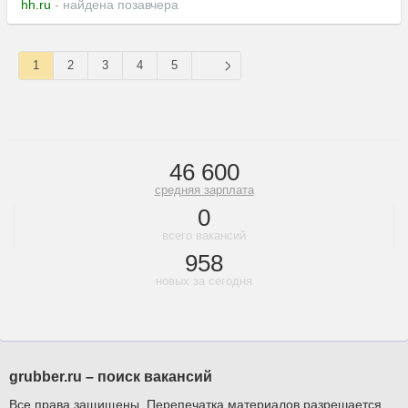
hh.ru
- найдена позавчера
1
2
3
4
5
46 600
средняя зарплата
0
всего вакансий
958
новых за сегодня
grubber.ru – поиск вакансий
Все права защищены. Перепечатка материалов разрешается