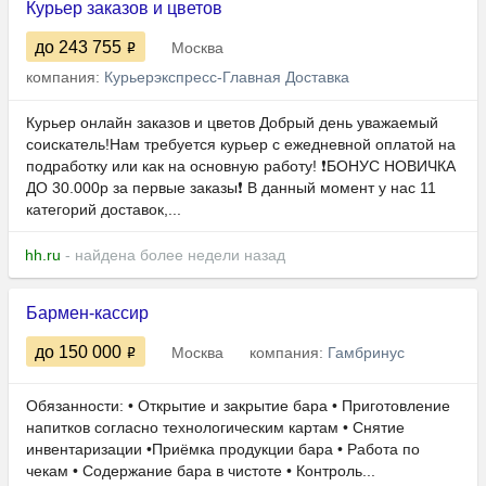
Курьер заказов и цветов
до 243 755
Москва
компания:
Курьерэкспресс-Главная Доставка
Курьер онлайн заказов и цветов Добрый день уважаемый
соискатель!Нам требуется курьер с ежедневной оплатой на
подработку или как на основную работу! ❗️БОНУС НОВИЧКА
ДО 30.000р за первые заказы❗️ В данный момент у нас 11
категорий доставок,...
hh.ru
- найдена более недели назад
Бармен-кассир
до 150 000
Москва
компания:
Гамбринус
Обязанности: • Открытие и закрытие бара • Приготовление
напитков согласно технологическим картам • Снятие
инвентаризации •Приёмка продукции бара • Работа по
чекам • Содержание бара в чистоте • Контроль...