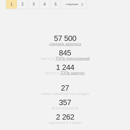
1
2
3
4
5
следующая
57 500
средняя зарплата
845
место в
ТОПе предложений
1 244
место в
ТОПе зарплат
27
новых вакансий за сегодня
357
всего вакансий
2 262
вакансий в стране