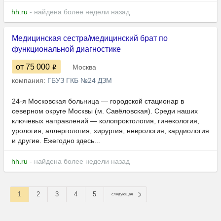
hh.ru
- найдена более недели назад
Медицинская сестра/медицинский брат по
функциональной диагностике
от 75 000
Москва
компания:
ГБУЗ ГКБ №24 ДЗМ
24-я Московская больница — городской стационар в
северном округе Москвы (м. Савёловская). Среди наших
ключевых направлений — колопроктология, гинекология,
урология, аллергология, хирургия, неврология, кардиология
и другие. Ежегодно здесь...
hh.ru
- найдена более недели назад
1
2
3
4
5
следующая