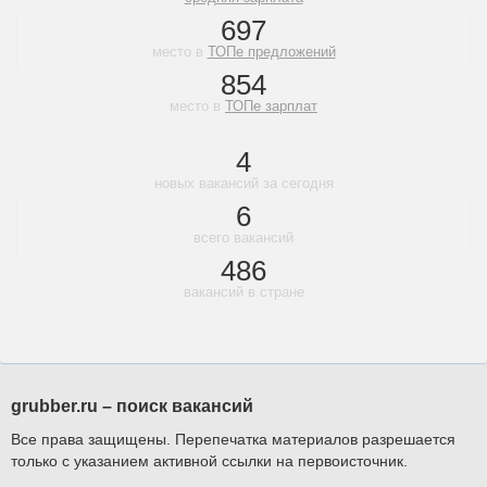
697
место в
ТОПе предложений
854
место в
ТОПе зарплат
4
новых вакансий за сегодня
6
всего вакансий
486
вакансий в стране
grubber.ru – поиск вакансий
Все права защищены. Перепечатка материалов разрешается
только с указанием активной ссылки на первоисточник.