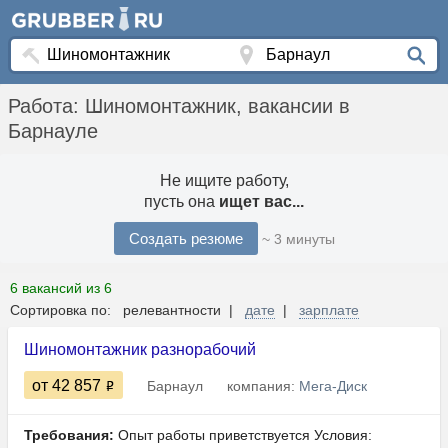
Работа: Шиномонтажник, вакансии в
Барнауле
Не ищите работу,
пусть она
ищет вас...
Создать резюме
~ 3 минуты
6 вакансий из 6
Сортировка по: релевантности |
дате
|
зарплате
Шиномонтажник разнорабочий
от 42 857
Барнаул
компания:
Мега-Диск
Требования:
Опыт работы приветствуется Условия: