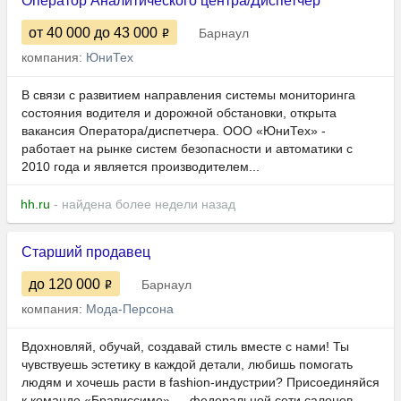
Оператор Аналитического центра/Диспетчер
от 40 000
до 43 000
Барнаул
компания:
ЮниТех
В связи с развитием направления системы мониторинга
состояния водителя и дорожной обстановки, открыта
вакансия Оператора/диспетчера. ООО «ЮниТех» -
работает на рынке систем безопасности и автоматики с
2010 года и является производителем...
hh.ru
- найдена более недели назад
Старший продавец
до 120 000
Барнаул
компания:
Мода-Персона
Вдохновляй, обучай, создавай стиль вместе с нами! Ты
чувствуешь эстетику в каждой детали, любишь помогать
людям и хочешь расти в fashion-индустрии? Присоединяйся
к команде «Брависсимо» — федеральной сети салонов