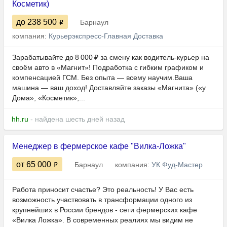
Косметик)
до 238 500
Барнаул
компания:
Курьерэкспресс-Главная Доставка
Зарабатывайте до 8 000 ₽ за смену как водитель‑курьер на
своём авто в «Магнит»! Подработка с гибким графиком и
компенсацией ГСМ. Без опыта — всему научим.Ваша
машина — ваш доход! Доставляйте заказы «Магнита» («у
Дома», «Косметик»,...
hh.ru
- найдена шесть дней назад
Менеджер в фермерское кафе "Вилка-Ложка"
от 65 000
Барнаул
компания:
УК Фуд-Мастер
Работа приносит счастье? Это реальность! У Вас есть
возможность участвовать в трансформации одного из
крупнейших в России брендов - сети фермерских кафе
«Вилка Ложка». В современных реалиях мы видим не